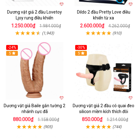
Dương vật giả 2 đầu Lovetoy
Dildo 2 đầu Pretty Love điều
Ljoy rung điều khiển
khiển từ xa
1.250.000₫
2.600.000₫
1.984.000₫
4.262.000₫
(1,943)
(910)
-24%
-30%
Hot
5
Hot
5
Dương vật giả Baile gắn tường 2
Dương vật giả 2 đầu có quai đeo
nhánh cực đã
silicon mềm kích thích đôi
880.000₫
850.000₫
1.158.000₫
1.214.000₫
(905)
(744)