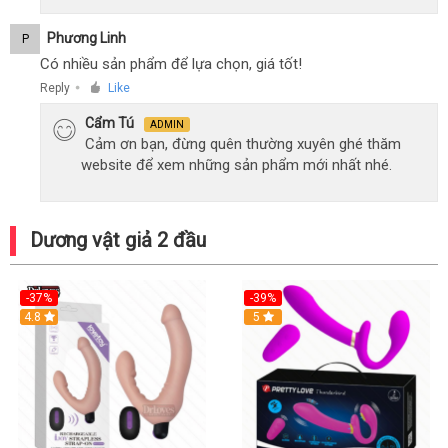
Phương Linh
P
Có nhiều sản phẩm để lựa chọn, giá tốt!
Reply
Like
●
Cẩm Tú
ADMIN
Cảm ơn bạn, đừng quên thường xuyên ghé thăm
website để xem những sản phẩm mới nhất nhé.
Dương vật giả 2 đầu
-37%
-39%
Hot
4.8
Hot
5