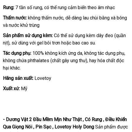
Rung:
7 tần số rung
hướng
,
Mỹ
có thể rung cảm biến theo âm nhạc
dẫn
Thấm nước:
không thấm nước
ở
, dễ dàng lau chùi bằng xà bông
tố
và nước khử trùng
đâu
nh
uy
Sản phẩm sử dụng kèm:
Có thể sử dụng kèm dây đeo (quần
tín
nịt)
rẻ
, sử dùng
đặt
với gel bôi trơn
sử
hoặc bao cao su.
nhất
hàng
dụng
Tác dụng phụ:
100% không kích ứng da
tận
, không tác dụng phụ
cửa
,
không chứa phthalates (chất gây ung thư)
nơi
đăng
, hay hóa chất độc
hàn
hại khác.
ký
Hãng sản xuất:
Lovetoy
Xuất xứ:
Mỹ
- Dương Vật 2 Đầu Mềm Mịn Như Thật
hàng
, Có Rung
đổi
, Điều Khiển
Qua Giọng Nói
ở
, Pin Sạc
Nhật
, Lovetoy Holy Dong
nhái
Sản phẩm
trả
giá
được