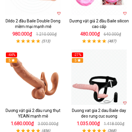
Dildo 2 đầu Baile Double Dong
Dương vật giả 2 đầu Baile silicon
mềm mại mạnh mẽ
cao cấp
980.000₫
480.000₫
1.210.000₫
640.000₫
(513)
(487)
-44%
-27%
Hot
5
Hot
5
Dương vật giả 2 đầu rung thụt
Duong vat gia 2 dau Baile day
YEAIN mạnh mẽ
deo rung cuc suong
1.680.000₫
1.035.000₫
3.000.000₫
1.418.000₫
(456)
(368)