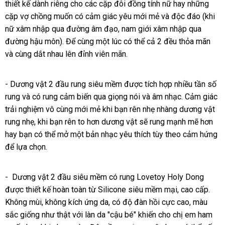
thiết kế dành
nhập
riêng cho
đâu
đấu
các cặp đôi đồng tính nữ hay
Bản
thế
những
sỉ
cặp vợ chồng muốn có cảm giác yêu mới mẻ
khẩu
tốt
giá
shopee
và độc đáo (khi
giới
nữ xâm nhập qua đường âm đạo
Trung
, nam giới xâm nhập qua
đường hậu môn)
địa
. Để cùng một lúc
Quốc
an
có thể cả 2 đều thỏa mãn
cũ
và cùng dắt nhau lên đỉnh viên mãn
chỉ
toàn
báo
.
giá
- Dương vật 2 đầu rung siêu mềm
đã
được tích hợp nhiều tần số
rung
Mỹ
và có rung cảm biến qua giọng nói
qua
lớn
và âm nhạc
lớn
. Cảm giác
trải nghiệm vô cùng mới mẻ khi bạn rên nhẹ nhàng dương vật
sử
rung nhẹ
giá
, khi bạn rên to hơn dương vật
dụng
ở
sẽ rung mạnh mẽ hơn
hay bạn
bán
nhanh
có thể mở một bản nhạc yêu thích tùy theo cảm hứng
đâu
n
để lựa chọn
nhất
Đài
.
uy
n
Loan
tín
- Dương vật 2 đầu siêu mềm có rung Lovetoy Holy Dong
tự
được thiết kế hoàn toàn từ Silicone siêu mềm mại
đăng
, cao cấp
động
tốt
.
Không mùi
thế
, không kích ứng da
đổi
, có độ đàn hồi cực cao
ký
shopee
, màu
nhất
sắc giống như thật
giới
amazon
với làn da "cậu bé" khiến cho chị em ham
trả