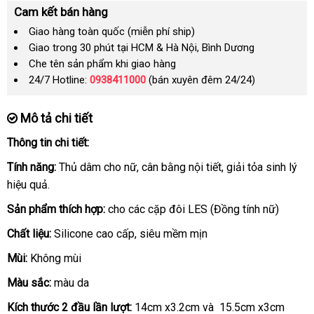
Cam kết bán hàng
Giao hàng toàn quốc (miễn phí ship)
Giao trong 30 phút tại HCM & Hà Nội, Bình Dương
Che tên sản phẩm khi giao hàng
24/7 Hotline:
0938411000
(bán xuyên đêm 24/24)
Mô tả chi tiết
Thông tin chi tiết:
Tính năng:
Thủ dâm cho nữ
tiết
, cân bằng nội tiết
khuyến
, giải tỏa sinh lý
hiệu quả.
kiệm
mãi
Sản phẩm thích hợp:
cho
có
các cặp đôi LES (Đồng tính nữ)
nên
Chất liệu:
Silicone cao cấp
showroom
, siêu mềm mịn
chọn
Mùi:
Không mùi
Màu sắc:
màu da
Kích thước 2 đầu lần lượt:
14cm x3.2cm và 15.5cm x3cm