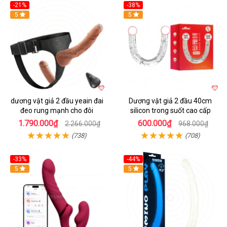
-21%
-38%
Hot
5
Hot
5
dương vật giả 2 đầu yeain đai
Dương vật giả 2 đầu 40cm
đeo rung mạnh cho đôi
silicon trong suốt cao cấp
1.790.000₫
600.000₫
2.266.000₫
968.000₫
(738)
(708)
-33%
-44%
5
Hot
5