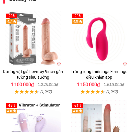
-20%
-29%
Hot
4.7
Hot
4.8
Dương vật giả Lovetoy 9inch gắn
Trứng rung thiên nga Flamingo
tường siêu sướng
điều khiển app
1.100.000₫
1.150.000₫
1.375.000₫
1.619.000₫
(1,967)
(1,962)
-13%
-31%
4.8
4.8