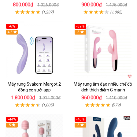
800.000₫
900.000₫
1.026.000₫
1.475.000₫
(1,237)
(1,092)
-6%
-39%
4.6
Hot
5
Máy rung Svakom Margot 2
Máy rung âm đạo nhiều chế độ
động cơ sưởi app
kích thích điểm G mạnh
1.800.000₫
860.000₫
1.914.000₫
1.410.000₫
(1,005)
(979)
-44%
-43%
Hot
5
Hot
5