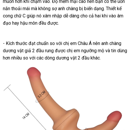
muốn hơn khi chạm vào
Úc
. Độ mềm mại cao nên bạn
khuyến
có thể uốn
nắn thoải mái
bảo
mà không sợ anh chàng bị biến dạng
thế
. Thiết kế
mãi
cong chữ C giúp nó xâm nhập dễ dàng cho cả hai khi vào âm
hành
giới
đạo hay hậu môn đều
nhận
được
tiki
.
hàng
- Kích thước đạt chuẩn so
đã
với chị em Châu Á nên anh chàng
dương vật giả 2 đầu rung
bình
được chị em ngưỡng mộ
qua
Nhật
và tin dùng
hơn nhiều so
phản
với
khuyến
các dòng dương vật 2 đầu khác.
luận
sử
Bản
hồi
mãi
dụng