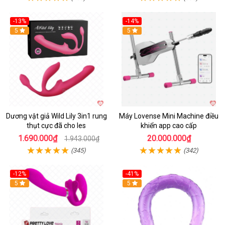
-13%
-14%
Hot
5
Hot
5
Dương vật giả Wild Lily 3in1 rung
Máy Lovense Mini Machine điều
thụt cực đã cho les
khiển app cao cấp
1.690.000₫
20.000.000₫
1.943.000₫
(345)
(342)
-12%
-41%
5
Hot
5