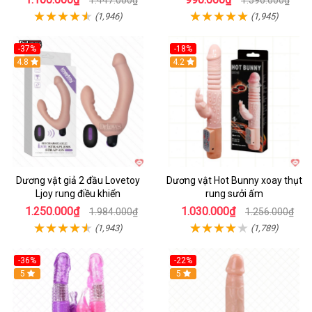
(1,946)
(1,945)
-37%
-18%
Hot
4.8
Hot
4.2
Dương vật giả 2 đầu Lovetoy
Dương vật Hot Bunny xoay thụt
Ljoy rung điều khiển
rung sưởi ấm
1.250.000₫
1.030.000₫
1.984.000₫
1.256.000₫
(1,943)
(1,789)
-36%
-22%
Hot
5
Hot
5