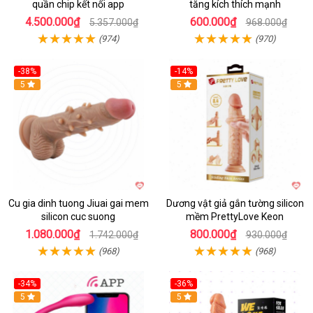
quần chip kết nối app
tăng kích thích mạnh
4.500.000₫
600.000₫
5.357.000₫
968.000₫
(974)
(970)
-38%
-14%
5
5
Cu gia dinh tuong Jiuai gai mem
Dương vật giả gắn tường silicon
silicon cuc suong
mềm PrettyLove Keon
1.080.000₫
800.000₫
1.742.000₫
930.000₫
(968)
(968)
-34%
-36%
5
5