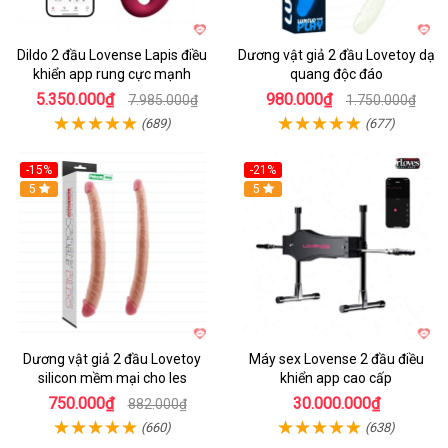
Dildo 2 đầu Lovense Lapis điều
Dương vật giả 2 đầu Lovetoy dạ
khiển app rung cực mạnh
quang độc đáo
5.350.000₫
980.000₫
7.985.000₫
1.750.000₫
(689)
(677)
-15%
-21%
Hot
5
Hot
5
Dương vật giả 2 đầu Lovetoy
Máy sex Lovense 2 đầu điều
silicon mềm mại cho les
khiển app cao cấp
750.000₫
30.000.000₫
882.000₫
(660)
(638)