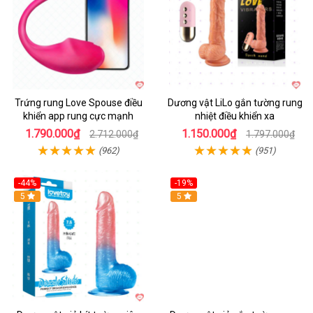
Trứng rung Love Spouse điều
Dương vật LiLo gắn tường rung
khiển app rung cực mạnh
nhiệt điều khiển xa
1.790.000₫
1.150.000₫
2.712.000₫
1.797.000₫
(962)
(951)
-44%
-19%
Hot
5
Hot
5