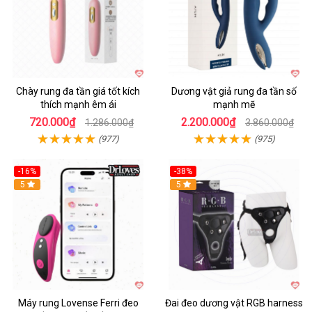
Chày rung đa tần giá tốt kích
Dương vật giả rung đa tần số
thích mạnh êm ái
mạnh mẽ
720.000₫
2.200.000₫
1.286.000₫
3.860.000₫
(977)
(975)
-16%
-38%
Hot
5
Hot
5
Máy rung Lovense Ferri đeo
Đai đeo dương vật RGB harness