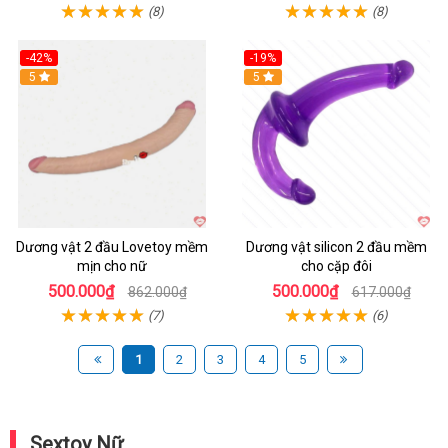
(8)
(8)
-42%
-19%
Hot
5
Hot
5
Dương vật 2 đầu Lovetoy mềm
Dương vật silicon 2 đầu mềm
mịn cho nữ
cho cặp đôi
500.000₫
500.000₫
862.000₫
617.000₫
(7)
(6)
1
2
3
4
5
Sextoy Nữ