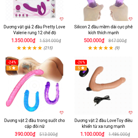
Dương vật giả 2 đầu Pretty Love
Silicon 2 đầu mềm dài cực phê
Valerie rung 12 chế độ
kích thích mạnh
1.350.000₫
500.000₫
1.534.000₫
847.000₫
(215)
(9)
-24%
-26%
Hot
5
Hot
5
Dương vật 2 đầu trong suốt cho
Dương vật 2 đầu LoveToy điều
cặp đôi nữ
khiển từ xa rung mạnh
390.000₫
1.100.000₫
513.000₫
1.486.000₫