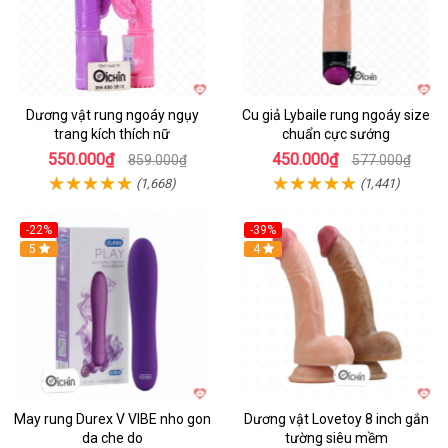
Dương vật rung ngoáy ngụy
Cu giả Lybaile rung ngoáy size
trang kích thích nữ
chuẩn cực sướng
550.000₫
450.000₫
859.000₫
577.000₫
(1,668)
(1,441)
-22%
-39%
Hot
5
Hot
4
May rung Durex V VIBE nho gon
Dương vật Lovetoy 8 inch gắn
da che do
tường siêu mềm