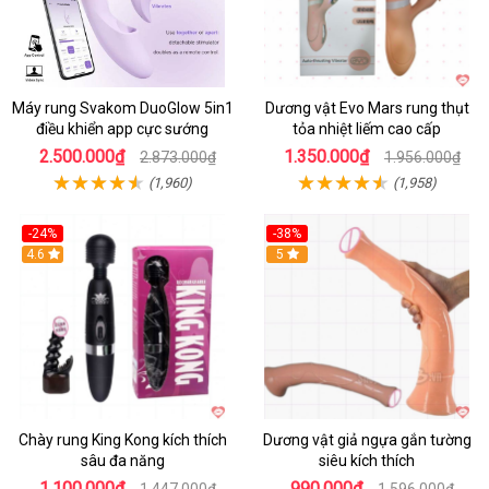
Máy rung Svakom DuoGlow 5in1
Dương vật Evo Mars rung thụt
điều khiển app cực sướng
tỏa nhiệt liếm cao cấp
2.500.000₫
1.350.000₫
2.873.000₫
1.956.000₫
(1,960)
(1,958)
-24%
-38%
4.6
Hot
5
Chày rung King Kong kích thích
Dương vật giả ngựa gắn tường
sâu đa năng
siêu kích thích
1.100.000₫
990.000₫
1.447.000₫
1.596.000₫