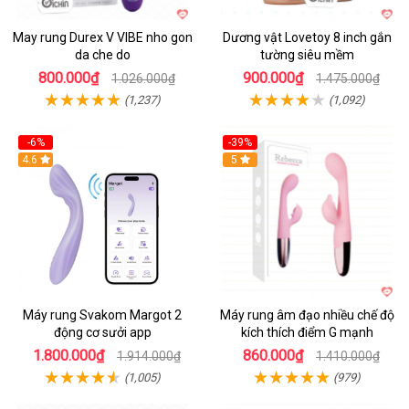
May rung Durex V VIBE nho gon
Dương vật Lovetoy 8 inch gắn
da che do
tường siêu mềm
800.000₫
900.000₫
1.026.000₫
1.475.000₫
(1,237)
(1,092)
-6%
-39%
4.6
Hot
5
Máy rung Svakom Margot 2
Máy rung âm đạo nhiều chế độ
động cơ sưởi app
kích thích điểm G mạnh
1.800.000₫
860.000₫
1.914.000₫
1.410.000₫
(1,005)
(979)