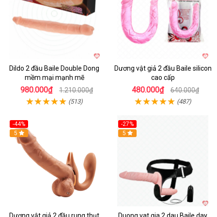
Dildo 2 đầu Baile Double Dong
Dương vật giả 2 đầu Baile silicon
mềm mại mạnh mẽ
cao cấp
980.000₫
480.000₫
1.210.000₫
640.000₫
(513)
(487)
-44%
-27%
Hot
5
Hot
5
Dương vật giả 2 đầu rung thụt
Duong vat gia 2 dau Baile day