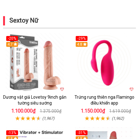
Sextoy Nữ
-20%
-29%
Hot
4.7
Hot
4.8
Dương vật giả Lovetoy 9inch gắn
Trứng rung thiên nga Flamingo
tường siêu sướng
điều khiển app
1.100.000₫
1.150.000₫
1.375.000₫
1.619.000₫
(1,967)
(1,962)
-13%
-31%
4.8
4.8