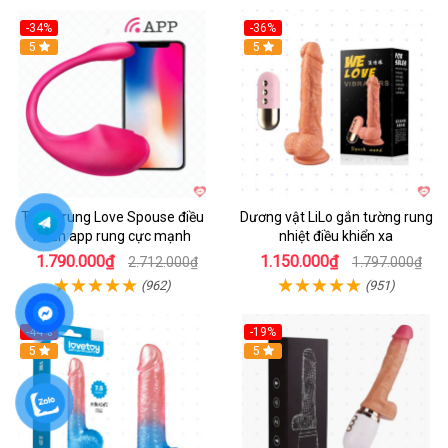
-34%
-36%
5
5
Trứng rung Love Spouse điều
Dương vật LiLo gắn tường rung
khiển app rung cực mạnh
nhiệt điều khiển xa
1.790.000₫
1.150.000₫
2.712.000₫
1.797.000₫
(962)
(951)
-44%
-19%
Hot
5
Hot
5