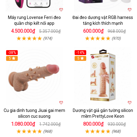
Máy rung Lovense Ferri đeo
Đai đeo dương vật RGB harness
quần chip kết nối app
tăng kích thích mạnh
4.500.000₫
600.000₫
5.357.000₫
968.000₫
(974)
(970)
-38%
-14%
5
5
Cu gia dinh tuong Jiuai gai mem
Dương vật giả gắn tường silicon
silicon cuc suong
mềm PrettyLove Keon
1.080.000₫
800.000₫
1.742.000₫
930.000₫
(968)
(968)