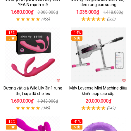
YEAIN mạnh mẽ
deo rung cuc suong
1.680.000₫
1.035.000₫
3.000.000₫
1.418.000₫
(456)
(368)
-13%
-14%
Hot
5
Hot
5
Dương vật giả Wild Lily 3in1 rung
Máy Lovense Mini Machine điều
thụt cực đã cho les
khiển app cao cấp
1.690.000₫
20.000.000₫
1.943.000₫
(345)
(342)
-12%
-41%
5
Hot
5