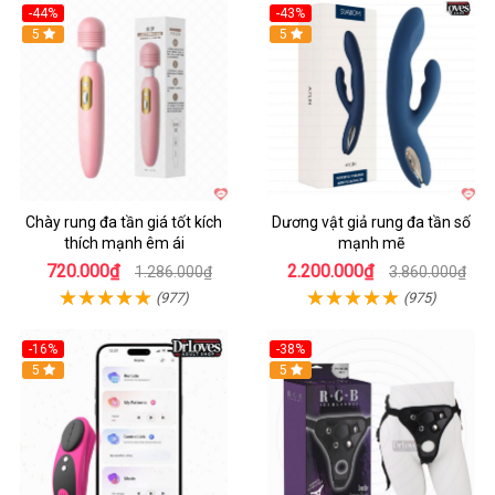
-44%
-43%
Hot
5
Hot
5
Chày rung đa tần giá tốt kích
Dương vật giả rung đa tần số
thích mạnh êm ái
mạnh mẽ
720.000₫
2.200.000₫
1.286.000₫
3.860.000₫
(977)
(975)
-16%
-38%
Hot
5
Hot
5