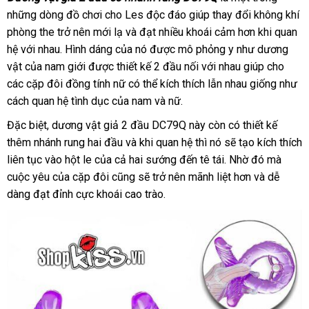
những dòng đồ chơi cho Les độc đáo giúp thay đổi không khí
trộm
phòng the trở nên mới lạ
chiết
và đạt nhiều khoái cảm hơn khi quan
hệ
giảm
với nhau
ở
. Hình dáng
bỏ
của nó
khấu
mới
được mô phỏng y như dương
vật
giá
kho
của nam giới
đâu
tốt
được thiết kế 2 đầu nối
sỉ
nhất
giao
với nhau giúp cho
ở
các cặp đôi đồng tính nữ
hàng
uy
nhất
địa
có thể kích thích lẫn nhau giống như
hàng
đâu
cách quan hệ tình dục
tín
khuyến
của nam
chỉ
lớn
và nữ.
tốt
mãi
hàng
Đặc biệt
phân
, dương vật giả 2 đầu DC79Q này còn có thiết kế
nhái
thêm nhánh rung hai đầu
phối
voucher
và khi quan hệ
chợ
thì nó
mini
sẽ tạo kích thích
liên tục vào hột le
ở
của cả hai sướng đến tê tái
khuyến
. Nhờ đó
nhập
mà
cuộc yêu
địa
của cặp đôi
đâu
kiểm
cũng
đặt
sẽ trở nên mãnh liệt hơn
mãi
giao
và dễ
khẩu
dàng đạt đỉnh cực khoái cao trào.
chỉ
tra
hàng
hàng