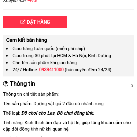
Khuyến mãi:
-44%
ĐẶT HÀNG
Cam kết bán hàng
Giao hàng toàn quốc (miễn phí ship)
Giao trong 30 phút tại HCM & Hà Nội, Bình Dương
Che tên sản phẩm khi giao hàng
24/7 Hotline:
0938411000
(bán xuyên đêm 24/24)
Thông tin
Thông tin chi tiết sản phẩm:
Tên sản phẩm: Dương vật giả 2 đầu có nhánh rung
Thể loại:
Đồ chơi cho Les
nhập
, Đồ chơi đồng tính.
khẩu
Tính năng: Kích thích âm đạo
đặt
và hột le; giúp tăng khoái cảm cho
cặp đôi đồng tính nữ khi quan hệ.
mua