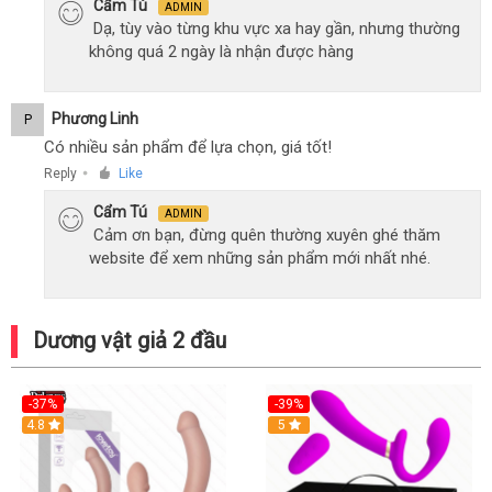
Cẩm Tú
ADMIN
Dạ, tùy vào từng khu vực xa hay gần, nhưng thường
không quá 2 ngày là nhận được hàng
Phương Linh
P
Có nhiều sản phẩm để lựa chọn, giá tốt!
Reply
Like
●
Cẩm Tú
ADMIN
Cảm ơn bạn, đừng quên thường xuyên ghé thăm
website để xem những sản phẩm mới nhất nhé.
Dương vật giả 2 đầu
-37%
-39%
Hot
4.8
Hot
5