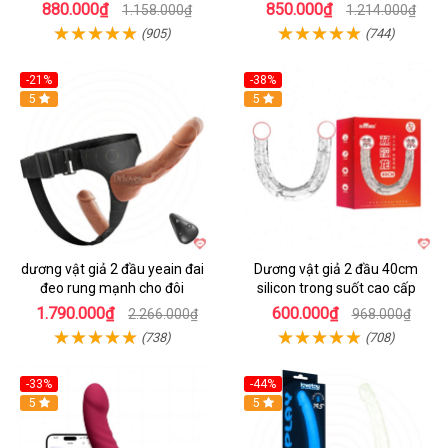
880.000₫
850.000₫
1.158.000₫
1.214.000₫
(905)
(744)
-21%
-38%
Hot
5
Hot
5
dương vật giả 2 đầu yeain đai
Dương vật giả 2 đầu 40cm
đeo rung mạnh cho đôi
silicon trong suốt cao cấp
1.790.000₫
600.000₫
2.266.000₫
968.000₫
(738)
(708)
-33%
-44%
5
Hot
5