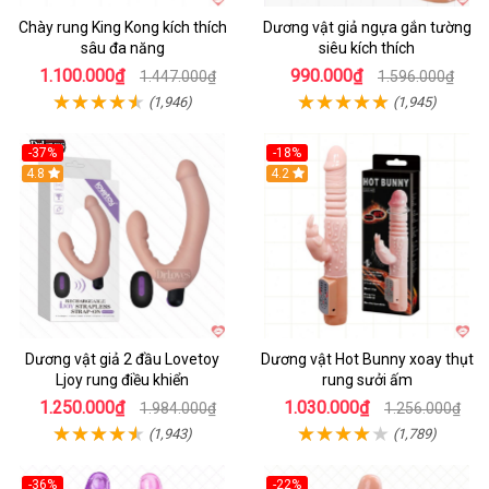
Chày rung King Kong kích thích
Dương vật giả ngựa gắn tường
sâu đa năng
siêu kích thích
1.100.000₫
990.000₫
1.447.000₫
1.596.000₫
(1,946)
(1,945)
-37%
-18%
Hot
4.8
Hot
4.2
Dương vật giả 2 đầu Lovetoy
Dương vật Hot Bunny xoay thụt
Ljoy rung điều khiển
rung sưởi ấm
1.250.000₫
1.030.000₫
1.984.000₫
1.256.000₫
(1,943)
(1,789)
-36%
-22%