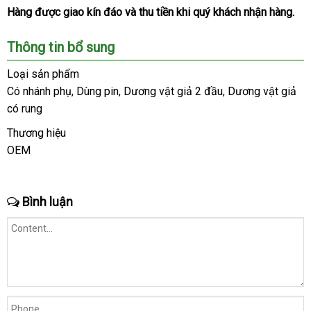
mua
Hàng
giá
được giao kín đáo
Thái
và thu tiền khi quý khách nhận hàng.
sỉ
Lan
Thông tin bổ sung
Loại sản phẩm
Có nhánh phụ
thống
, Dùng pin
báo
, Dương vật giả 2 đầu
giao
, Dương vật giả
có rung
kê
giá
hàng
Thương hiệu
OEM
Bình luận