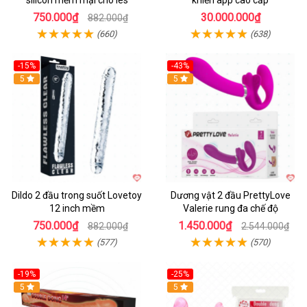
750.000₫
30.000.000₫
882.000₫
(660)
(638)
-15%
-43%
5
5
Dildo 2 đầu trong suốt Lovetoy
Dương vật 2 đầu PrettyLove
12 inch mềm
Valerie rung đa chế độ
750.000₫
1.450.000₫
882.000₫
2.544.000₫
(577)
(570)
-19%
-25%
Hot
5
5