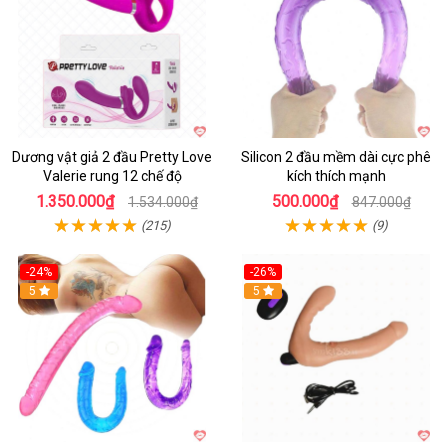
Dương vật giả 2 đầu Pretty Love
Silicon 2 đầu mềm dài cực phê
Valerie rung 12 chế độ
kích thích mạnh
1.350.000₫
500.000₫
1.534.000₫
847.000₫
(215)
(9)
-24%
-26%
Hot
5
Hot
5