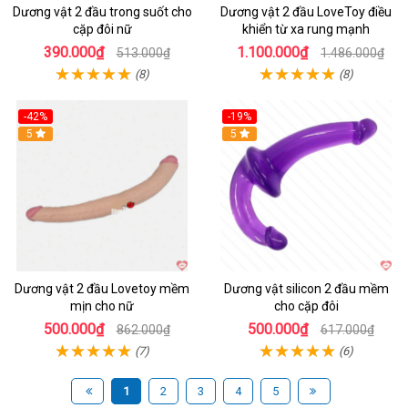
Dương vật 2 đầu trong suốt cho
Dương vật 2 đầu LoveToy điều
cặp đôi nữ
khiển từ xa rung mạnh
390.000₫
1.100.000₫
513.000₫
1.486.000₫
(8)
(8)
-42%
-19%
Hot
5
Hot
5
Dương vật 2 đầu Lovetoy mềm
Dương vật silicon 2 đầu mềm
mịn cho nữ
cho cặp đôi
500.000₫
500.000₫
862.000₫
617.000₫
(7)
(6)
1
2
3
4
5