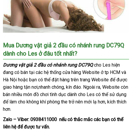
Cách
Mua Dương vật giả 2 đầu có nhánh rung DC79Q
sử
dành cho Les ở đâu tốt nhất?
dụng
Dương
Dương vật giả 2 đầu có nhánh rung DC79Q
cho Les hiện
vật
đang có bán tại
bền
các hệ thống cửa hàng Website ở tp HCM
vouc
và
giả
Hà Nội
sử
hoặc bạn
đặt
có thể đặt hàng trên trang Website
dịch
để
kiểm
được
2
giao hàng tận nơi,nhanh chóng
đầu
dụng
mua
nội
, kín đáo
bình
. Ngoài ra
giá
, Website còn
vụ
tra
có
bán nhiều món đồ chơi tình dục dành cho Les
địa
luận
giá
có thể sử dụng
rẻ
bề
nhánh
để làm cho không khí phòng the trở nên mới lạ hơn
bán
tại
, kích thích
rung
hơn.
nhà
DC79Q.
Zalo – Viber:
0938411000
đặt
nếu có thắc mắc
facebook
các bạn
mini
có thể
liên hệ
đặt
để
shop
được tư vấn.
mua