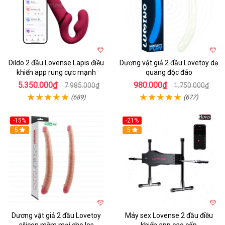
Dildo 2 đầu Lovense Lapis điều
Dương vật giả 2 đầu Lovetoy dạ
khiển app rung cực mạnh
quang độc đáo
5.350.000₫
980.000₫
7.985.000₫
1.750.000₫
(689)
(677)
-15%
-21%
Hot
5
Hot
5
Dương vật giả 2 đầu Lovetoy
Máy sex Lovense 2 đầu điều
silicon mềm mại cho les
khiển app cao cấp