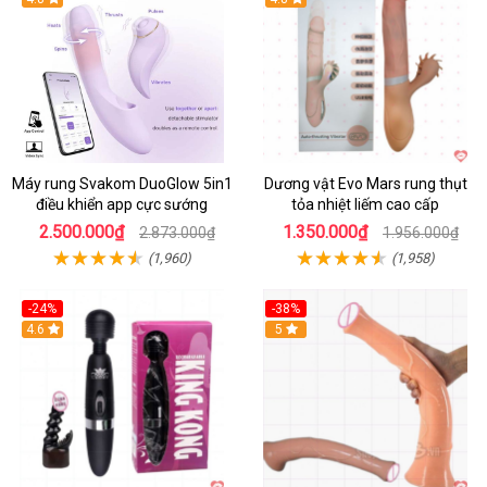
Máy rung Svakom DuoGlow 5in1
Dương vật Evo Mars rung thụt
điều khiển app cực sướng
tỏa nhiệt liếm cao cấp
2.500.000₫
1.350.000₫
2.873.000₫
1.956.000₫
(1,960)
(1,958)
-24%
-38%
4.6
Hot
5