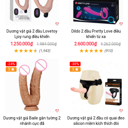
Dương vật giả 2 đầu Lovetoy
Dildo 2 đầu Pretty Love điều
Ljoy rung điều khiển
khiển từ xa
1.250.000₫
2.600.000₫
1.984.000₫
4.262.000₫
(1,943)
(910)
-24%
-30%
Hot
5
Hot
5
Dương vật giả Baile gắn tường 2
Dương vật giả 2 đầu có quai đeo
nhánh cực đã
silicon mềm kích thích đôi