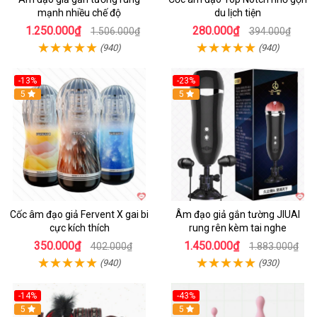
mạnh nhiều chế độ
du lịch tiện
1.250.000₫
280.000₫
1.506.000₫
394.000₫
(940)
(940)
-13%
-23%
Hot
5
5
Cốc âm đạo giả Fervent X gai bi
Âm đạo giả gắn tường JIUAI
cực kích thích
rung rên kèm tai nghe
350.000₫
1.450.000₫
402.000₫
1.883.000₫
(940)
(930)
-14%
-43%
Hot
5
5