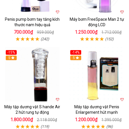
Penis pump bơm tay tăng kích
Máy bơm FreeSpace Man 2 tự
thước nam hiệu quả
động LCD
700.000₫
1.250.000₫
959.000₫
1.712.000₫
(242)
(152)
-15%
-14%
Hot
5
Hot
5
Máy tập dương vật S hande Air
Máy tập dương vật Penis
2 hút rung tự động
Enlargement hút mạnh
1.800.000₫
1.200.000₫
2.118.000₫
1.395.000₫
(119)
(96)