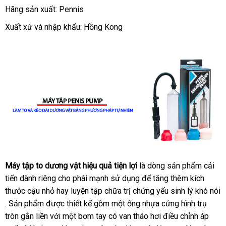
Hãng sản xuất: Pennis
Xuất xứ
đắt
và nhập khẩu: Hồng Kong
nhất
Máy tập to dương vật hiệu quả tiện lợi
là dòng sản phẩm cải
tiến dành
xuất
riêng cho phái mạnh sử dụng
phân
để tăng thêm kích
thước cậu nhỏ hay luyện tập chữa trị chứng yếu sinh lý khó nói
xứ
phối
ở
. Sản phẩm
thống
được thiết kế gồm một ống nhựa cứng hình trụ
đâu
tròn gắn liền
kê
xuất
với một bơm tay có van tháo hơi điều chỉnh áp