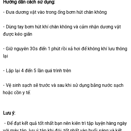
Hướng dẫn cách sử dụng:
- Đưa dương vật vào trong ống bơm hút chân không
- Dùng tay bơm hút khí chân không
nhận
và cảm nhận dương vật
sản
được kéo giãn
xét
xuất
- Giữ nguyên 30s đến 1 phút rồi xả hơi
amazon
để không khí lưu thông
lại
- Lặp lại 4 đến 5 lần
nơi
quá trình trên
bán
- Vệ sinh sạch
cao
sẽ trước
thương
và sau khi sử dụng bằng nước sạch
Đài
hoặc cồn y tế.
cấp
hiệu
Loa
Lưu ý:
- Để đạt kết quả tốt nhất bạn nên kiên trì tập luyện hàng ngày
b
với máy tập
giảm
, lưu ý tập khi đói
tổng
, tốt nhất vào buổi sáng
hướng
và kết
l