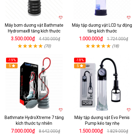
Máy bơm dương vật Bathmate
Máy tập dương vật LCD tự động
Hydromax8 tăng kích thước
tăng kích thước
3.500.000₫
1.000.000₫
4.430.000₫
1.724.000₫
(70)
(18)
-19%
-18%
Hot
5
Hot
5
Bathmate HydroXtreme 7 tăng
Máy tập dương vật Evo Penis
kích thước tự nhiên
Pump kéo tay nhẹ
7.000.000₫
1.500.000₫
8.642.000₫
1.829.000₫