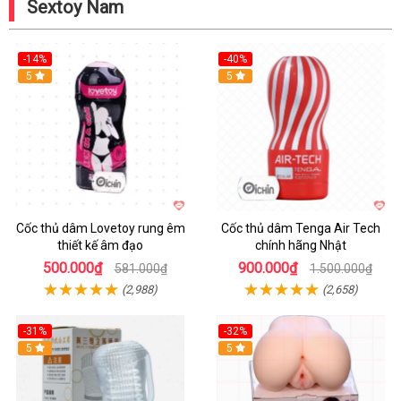
Sextoy Nam
-14%
-40%
Hot
5
Hot
5
Cốc thủ dâm Lovetoy rung êm
Cốc thủ dâm Tenga Air Tech
thiết kế âm đạo
chính hãng Nhật
500.000₫
900.000₫
581.000₫
1.500.000₫
(2,988)
(2,658)
-31%
-32%
Hot
5
Hot
5