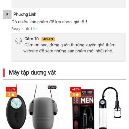
Phương Linh
P
Có nhiều sản phẩm để lựa chọn, giá tốt!
Reply
Like
●
Cẩm Tú
ADMIN
Cảm ơn bạn, đừng quên thường xuyên ghé thăm
website để xem những sản phẩm mới nhất nhé.
Máy tập dương vật
-35%
-42%
Hot
5
5