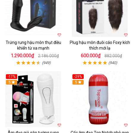
Trứng rung hậu môn thụt điều
Plug hậu môn đuôi cáo Foxy kích
khiển từ xa mạnh
thích mới lạ
1.290.000₫
600.000₫
2.186.000₫
882.000₫
(949)
(940)
-17%
-29%
5
5
Âm đạo giả gắn tường rung
Cốc âm đạo Top Notch nhỏ gọn