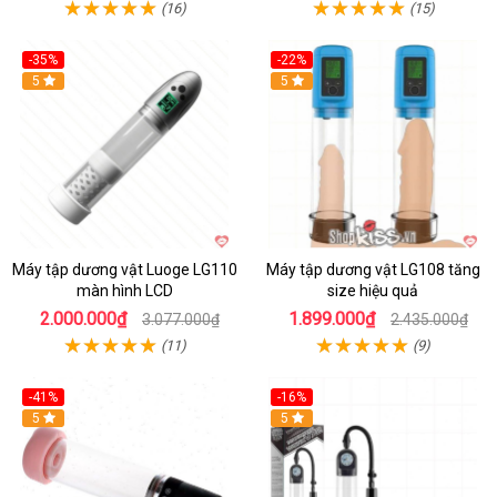
(16)
(15)
-35%
-22%
Hot
5
Hot
5
Máy tập dương vật Luoge LG110
Máy tập dương vật LG108 tăng
màn hình LCD
size hiệu quả
2.000.000₫
1.899.000₫
3.077.000₫
2.435.000₫
(11)
(9)
-41%
-16%
Hot
5
Hot
5