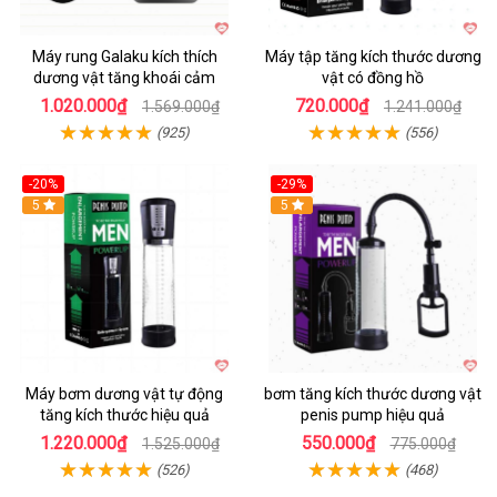
Máy rung Galaku kích thích
Máy tập tăng kích thước dương
dương vật tăng khoái cảm
vật có đồng hồ
1.020.000₫
720.000₫
1.569.000₫
1.241.000₫
(925)
(556)
-20%
-29%
5
5
Máy bơm dương vật tự động
bơm tăng kích thước dương vật
tăng kích thước hiệu quả
penis pump hiệu quả
1.220.000₫
550.000₫
1.525.000₫
775.000₫
(526)
(468)