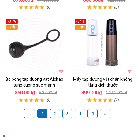
(8)
(8)
-31%
-34%
Hot
5
Hot
5
Bo bong tap duong vat Aichao
Máy tập dương vật chân không
tang cuong suc manh
tăng kích thước
350.000₫
899.000₫
507.000₫
1.362.000₫
(8)
(7)
1
2
3
4
5