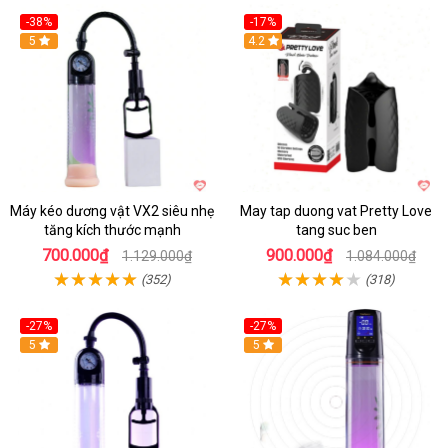
-38%
-17%
Hot
5
4.2
Máy kéo dương vật VX2 siêu nhẹ
May tap duong vat Pretty Love
tăng kích thước mạnh
tang suc ben
700.000₫
900.000₫
1.129.000₫
1.084.000₫
(352)
(318)
-27%
-27%
Hot
5
Hot
5