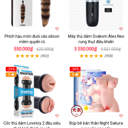
Phích hậu môn đuôi cáo silicon
Máy thủ dâm Svakom Alex Neo
mềm quyến rũ
rung thụt điều khiển
550.000₫
3.550.000₫
625.000₫
4.551.000₫
(965)
(958)
-29%
-30%
Hot
5
Hot
5
Cốc thủ dâm Lovetoy 2 đầu siêu
Búp bê bán thân Night Sakura