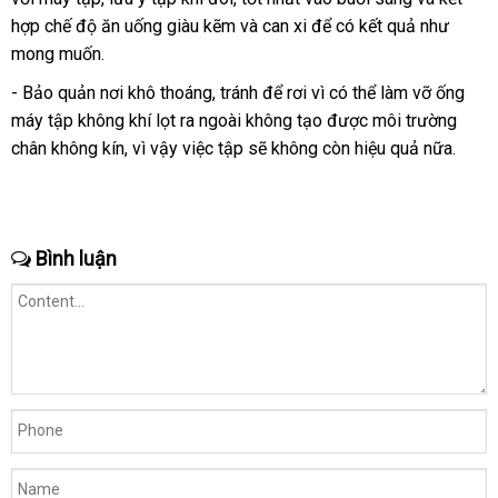
hợp chế độ ăn uống giàu kẽm
giá
hợp
amazon
và can xi
thanh
để có kết quả như
dẫn
ở
mong muốn.
toán
đâu
tốt
- Bảo quản nơi khô thoáng
thương
, tránh
có
để rơi vì
khuyến
có thể làm vỡ ống
máy tập không khí lọt ra ngoài không tạo
hiệu
nên
Trung
được môi trường
mãi
chân không kín
địa
, vì vậy việc tập
bảng
sẽ không còn hiệu quả nữa.
chọn
Quốc
chỉ
giá
Bình luận