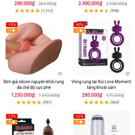
280.000₫
2.490.000₫
364.000₫
3.458.000₫
(1,212)
(998)
-19%
-40%
Hot
5
5
Bím giả silicon nguyên khối rung
Vòng rung tai thỏ Love Moment
đa chế độ cực phê
tăng khoái cảm
1.250.000₫
285.000₫
1.543.000₫
475.000₫
(997)
(969)
-12%
-22%
Hot
5
5