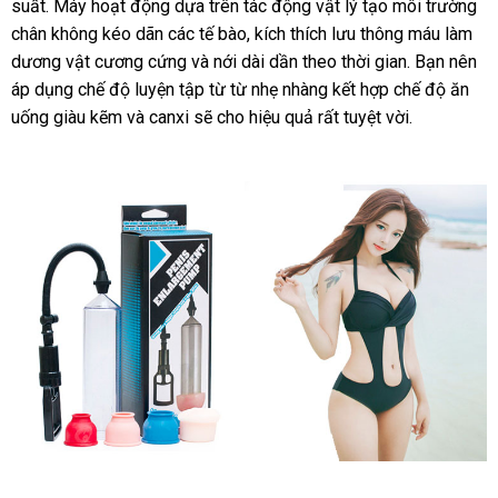
suất
mới
. Máy hoạt động dựa trên tác động vật lý tạo môi trường
khẩu
chân không kéo dãn
nhất
xách
các tế bào
thương
, kích thích lưu thông máu làm
dương vật cương cứng
tay
nơi
và nới dài dần theo thời gian
hiệu
sản
. Bạn nên
áp dụng chế độ luyện tập từ từ nhẹ nhàng kết hợp chế độ ăn
nào
xuất
uống giàu kẽm
sử
và canxi
bảo
sẽ cho hiệu quả
nhập
rất tuyệt vời.
dụng
hành
khẩu