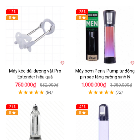
-12%
-28%
Hot
5
Hot
5
Máy kéo dài dương vật Pro
Máy bơm Penis Pump tự động
Extender hiệu quả
pin sạc tăng cường sinh lý
750.000₫
1.000.000₫
852.000₫
1.389.000₫
(84)
(72)
-21%
-42%
Hot
5
Hot
5