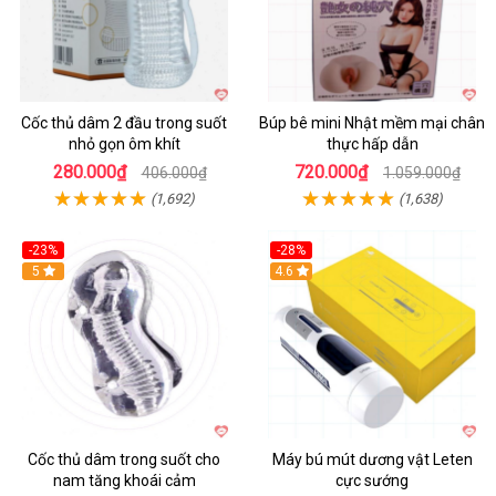
Cốc thủ dâm 2 đầu trong suốt
Búp bê mini Nhật mềm mại chân
nhỏ gọn ôm khít
thực hấp dẫn
280.000₫
720.000₫
406.000₫
1.059.000₫
(1,692)
(1,638)
-23%
-28%
Hot
5
Hot
4.6
Cốc thủ dâm trong suốt cho
Máy bú mút dương vật Leten
nam tăng khoái cảm
cực sướng