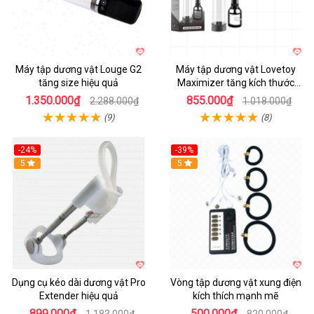
Máy tập dương vật Louge G2
Máy tập dương vật Lovetoy
tăng size hiệu quả
Maximizer tăng kích thước
nhanh
1.350.000₫
855.000₫
2.288.000₫
1.018.000₫
(9)
(8)
-24%
-39%
Hot
5
Hot
5
Dụng cụ kéo dài dương vật Pro
Vòng tập dương vật xung điện
Extender hiệu quả
kích thích mạnh mẽ
899.000₫
500.000₫
1.183.000₫
820.000₫