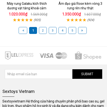
Máy rung Galaku kích thích
Âm đạo giả Rose kèm vòng 3
dương vật tăng khoái cảm
rung rên như thật
1.020.000₫
1.350.000₫
1.569.000₫
1.607.000₫
(925)
(924)
1
2
3
4
5
SUBMIT
Sextoys Vietnam
Sextoyvietnam Hệ thống cửa hàng chuyên phân phối bao cao su, gel
bôi trơn, thực phẩm hỗ trợ sinh lý và đa dạng phụ kiện dành cho nam