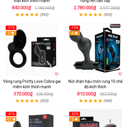
thật kích thích mạnh
rung rên cao cấp
840.000₫
2.780.000₫
1.183.000₫
3.971.000₫
(955)
(953)
-31%
-15%
5
Hot
5
Vòng rung Pretty Love Cobra gai
Nút chặn hậu môn rung 10 chế
mềm kích thích mạnh
độ kích thích
370.000₫
810.000₫
536.000₫
953.000₫
(953)
(949)
-41%
-32%
Hot
4.7
Hot
5