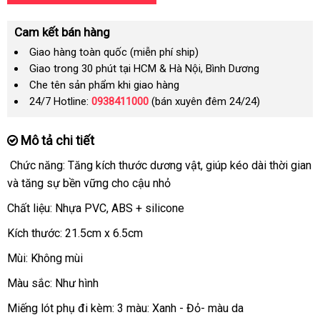
Cam kết bán hàng
Giao hàng toàn quốc (miễn phí ship)
Giao trong 30 phút tại HCM & Hà Nội, Bình Dương
Che tên sản phẩm khi giao hàng
24/7 Hotline:
0938411000
(bán xuyên đêm 24/24)
Mô tả chi tiết
Chức năng: Tăng kích thước dương vật
nhập
, giúp kéo dài thời gian
nhận
và tăng sự bền vững cho cậu nhỏ
khẩu
xét
Chất liệu: Nhựa PVC
sửa
, ABS + silicone
chữa
Kích thước: 21.5cm x 6.5cm
Mùi: Không mùi
Màu sắc: Như hình
Miếng lót phụ đi kèm: 3 màu: Xanh - Đỏ- màu da