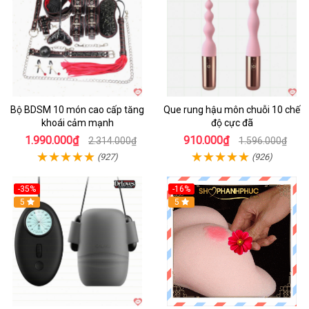
Bộ BDSM 10 món cao cấp tăng
Que rung hậu môn chuỗi 10 chế
khoái cảm mạnh
độ cực đã
1.990.000₫
910.000₫
2.314.000₫
1.596.000₫
(927)
(926)
-35%
-16%
Hot
5
5