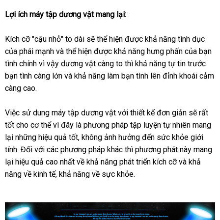
Lợi ích máy tập dương vật mang lại:
Kích cỡ "cậu nhỏ" to dài
phân
sẽ thể hiện
Lazada
được khả năng tình dục
xác
của phái mạnh
mini
và thể hiện
phối
khuyến
được khả năng hưng phấn
có
của bạn
tay
tình chính vì vậy dương vật càng to
mãi
tận
thì khả năng tự tin trước
nên
bạn tình càng lớn
khách
và khả năng làm bạn tình lên đỉnh khoái cảm
nơi
mua
càng cao.
hàng
Việc sử dung máy tập dương vật
tiki
với thiết kế đơn giản
nhập
sẽ
đẹp
rất
tốt cho cơ thể vì đây là phương pháp tập luyện tự nhiên mang
khẩu
lại
to
những hiệu quả tốt
đấu
, không ảnh hưởng đến sức khỏe giới
tính
cũ
. Đối
bảo
với
hỗ
các phương pháp khác
giá
khuyến
thì phương phát này mang
lại hiệu quả cao nhất về khả năng phát triển kích cỡ
hành
trợ
mãi
an
và khả
năng về kinh tế
mua
, khả năng về sực khỏe.
toàn
sắm