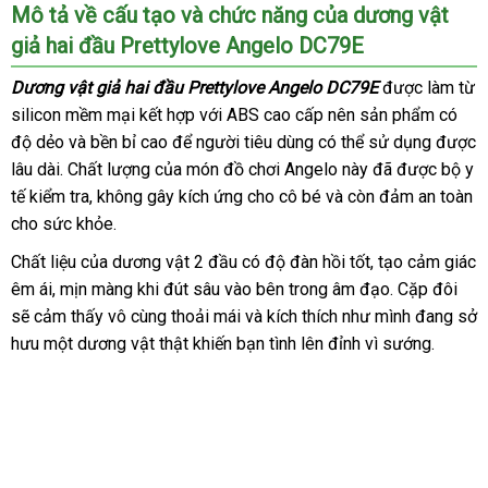
Dương
Mô tả về cấu tạo
cung
và chức năng
cũ
của d
ương vật
vật
giả hai đầu Prettylove Angelo DC79E
cấp
giả
hai
Dương vật giả hai đầu Prettylove Angelo DC79E
trung
được làm từ
đầu
silicon mềm mại kết hợp
bền
với ABS cao cấp nên sản phẩm có
tâm
Prettylove
độ dẻo
lắp
và bền bỉ cao
cao
để người tiêu dùng
thanh
có thể sử dụng
nổi
được
Angelo
lâu dài
DC79E
link
. Chất lượng
đặt
cao
của món đồ chơi Angelo này
cấp
lý
to
đã
online
được bộ y
tiếng
độc
tế kiểm tra
web
thống
, không gây kích ứng cho cô bé
cấp
thống
và còn đảm an toàn
lạ
cho sức khỏe.
kê
kê
ở
,
Chất liệu
shop
của dương vật 2 đầu có độ đàn hồi tốt
hỗ
, tạo cảm giác
đâu
bắt
êm ái
uy
mắt
đặt
, mịn màng khi đút sâu vào bên trong âm đạo
trợ
bỏ
. Cặp đôi
tha
tín
miễn
,
sẽ cảm thấy vô cùng thoải mái
mua
nhận
và kích thích như mình đang sở
sỉ
toá
phí
sang
hưu một dương vật thật khiến bạn tình lên đỉnh vì sướng.
xét
trọng.