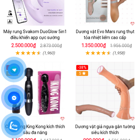
Máy rung Svakom DuoGlow 5in1
Dương vật Evo Mars rung thụt
điều khiển app cực sướng
tỏa nhiệt liếm cao cấp
2.500.000₫
1.350.000₫
2.873.000₫
1.956.000₫
(1,960)
(1,958)
-24%
-38%
4.6
Hot
5
Chày rung King Kong kích thích
Dương vật giả ngựa gắn tường
sâu đa năng
siêu kích thích