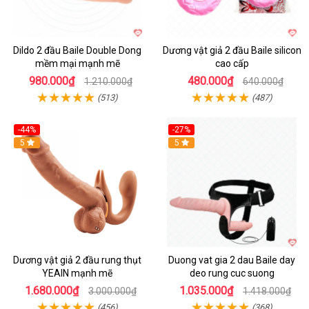
Dildo 2 đầu Baile Double Dong
Dương vật giả 2 đầu Baile silicon
mềm mại mạnh mẽ
cao cấp
980.000₫
480.000₫
1.210.000₫
640.000₫
(513)
(487)
-44%
-27%
Hot
5
Hot
5
Dương vật giả 2 đầu rung thụt
Duong vat gia 2 dau Baile day
YEAIN mạnh mẽ
deo rung cuc suong
1.680.000₫
1.035.000₫
3.000.000₫
1.418.000₫
(456)
(368)