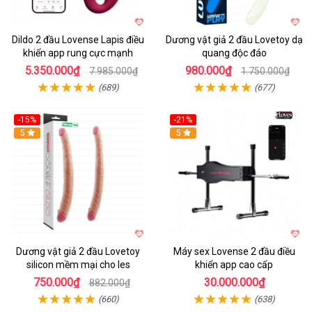
Dildo 2 đầu Lovense Lapis điều
Dương vật giả 2 đầu Lovetoy dạ
khiển app rung cực mạnh
quang độc đáo
5.350.000₫
980.000₫
7.985.000₫
1.750.000₫
(689)
(677)
-15%
-21%
Hot
5
Hot
5
Dương vật giả 2 đầu Lovetoy
Máy sex Lovense 2 đầu điều
silicon mềm mại cho les
khiển app cao cấp
750.000₫
30.000.000₫
882.000₫
(660)
(638)