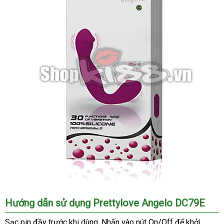
Dương
Hướng dẫn sử dụng Prettylove Angelo DC79E
vật
giả
Sạc pin đầy trước khi dùng
tiết
. Nhấn vào nút On/Off
bỏ
để khởi