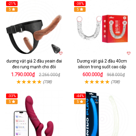
-21%
-38%
Hot
5
Hot
5
dương vật giả 2 đầu yeain đai
Dương vật giả 2 đầu 40cm
đeo rung mạnh cho đôi
silicon trong suốt cao cấp
1.790.000₫
600.000₫
2.266.000₫
968.000₫
(738)
(708)
-33%
-44%
5
Hot
5