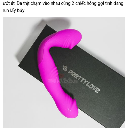
ướt át
thanh
. Da thịt chạm vào nhau cùng 2 chiếc hông gợi tình đang
Loan
run lẩy bẩy.
toán