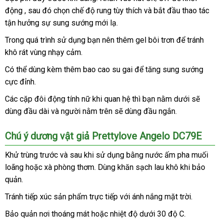
hai
động
vệ
,
cửa
sau đó chọn chế độ rung tùy thích
kiệm
giá
và bắt đầu thao tác
sỉ
đầu
tận hưởng sự sung sướng mới lạ.
sinh
hàng
rẻ
Prettylove
Angelo
Trong
Hàn
quá trình sử dụng bạn nên thêm gel bôi trơn
đặt
để tránh
DC79E
khô rát vùng nhạy cảm.
Quốc
mua
30
Có thể dùng kèm thêm bao cao su gai
kho
để tăng sung sướng
kiểu
rung
cực đỉnh.
hàng
chính
Các cặp đôi động tính nữ khi quan hệ
Mỹ
thì bạn nằm dưới
Nhật
sẽ
hãng
dùng đầu dài
giá
và người nằm trên
nổi
sẽ dùng đầu ngắn.
Bản
tại
rẻ
tiếng
nhập
các
Chú ý dương vật giả Prettylove Angelo DC79E
hàng
cửa
hàng
Khử trùng trước
giá
và sau khi sử dụng bằng nước ấm pha muối
uy
loãng
chất
hoặc xà phòng thơm
bán
nội
. Dùng khăn sạch lau khô khi bảo
tín.
quản.
lượng
lẻ
địa
Tránh tiếp xúc sản phẩm trực tiếp
nhập
với ánh nắng mặt trời.
hàng
Bảo quản nơi thoáng mát
xuất
hoặc nhiệt độ dưới 30 độ C.