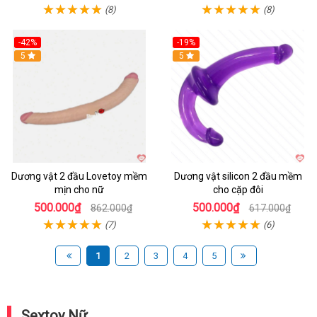
(8)
(8)
-42%
-19%
Hot
5
Hot
5
Dương vật 2 đầu Lovetoy mềm
Dương vật silicon 2 đầu mềm
mịn cho nữ
cho cặp đôi
500.000₫
500.000₫
862.000₫
617.000₫
(7)
(6)
1
2
3
4
5
Sextoy Nữ