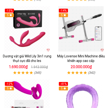
-13%
-14%
Hot
5
Hot
5
Dương vật giả Wild Lily 3in1 rung
Máy Lovense Mini Machine điều
thụt cực đã cho les
khiển app cao cấp
1.690.000₫
20.000.000₫
1.943.000₫
(345)
(342)
-12%
-41%
5
Hot
5