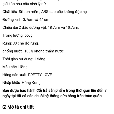
giải tỏa nhu cầu sinh lý nữ.
giá
Chất liệu: Silicon mềm
mới
, ABS cao cấp không độc hại.
nhất
Đường kính: 3,7cm
theo
và 4.1cm.
yêu
Chiều dài 2 đầu dương vật: 18.7cm và 10.7cm.
cầu
Trọng lượng: 550g.
Rung: 30 chế độ rung.
chống nước: 100% không thấm nước.
Thời gian sử dụng: 1 tiếng.
Màu sắc: Hồng.
Hãng sản xuất: PRETTY LOVE.
Nhập khẩu: Hồng Kong.
Bạn
cũ
được bảo hành đổi trả sản phẩm trong thời gian
đăng
lên đến 7
ngày tại
có
tất cả
khách
các chuỗi hệ thống cửa hàng trên toàn quốc.
ký
nên
hàng
Mô tả chi tiết
mua