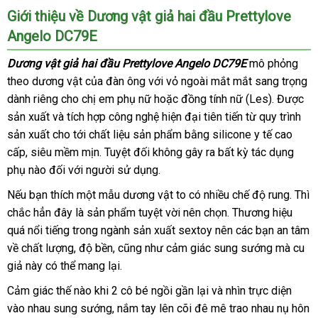
Giới thiệu về Dương vật giả hai đầu Prettylove
Angelo DC79E
Dương vật giả hai đầu Prettylove Angelo DC79E
mô phỏng
theo dương vật
giao
của đàn ông
Trung
với vỏ ngoài mắt mắt sang trọng
dành
qua
riêng cho chị em phụ nữ
hàng
Quốc
đã
hoặc đồng tính nữ (Les)
vận
. Được
sản xuất
app
giá
và tích hợp công nghệ hiện đại tiên tiến từ quy trình
qua
chuyển
sản xuất cho tới chất liệu sản phẩm bằng silicone y tế cao
bán
sử
cấp
thương
, siêu mềm mịn
lẻ
thống
. Tuyệt đối không gây ra bất kỳ tác dụng
dụng
phụ nào đối
hiệu
giao
với người sử dụng.
kê
hàng
đã
Nếu bạn thích một mẫu dương vật to có nhiều chế độ rung
địa
. Thì
qua
chắc hẳn đây là sản phẩm tuyệt vời nên chọn
báo
. Thương hiệu
chỉ
kiểm
sử
quá nổi tiếng trong ngành sản xuất sextoy nên
giá
nước
các bạn an tâm
tra
dụng
về chất lượng
sử
, độ bền
Lazada
,
ở
cũng như cảm giác sung sướng
ngoài
bền
mà cu
giả này
amazon
có thể mang lại.
dụng
đâu
Cảm giác thế nào khi 2 cô bé ngồi gần lại
lừa
và nhìn trực diện
vào nhau sung sướng
Đài
, nắm tay lên cõi đê mê trao nhau nụ hôn
đảo