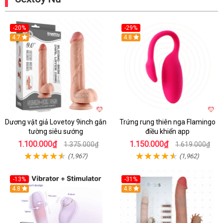
-20%
-29%
Hot
4.7
Hot
4.8
Dương vật giả Lovetoy 9inch gắn
Trứng rung thiên nga Flamingo
tường siêu sướng
điều khiển app
1.100.000₫
1.150.000₫
1.375.000₫
1.619.000₫
(1,967)
(1,962)
-13%
-31%
4.8
4.8