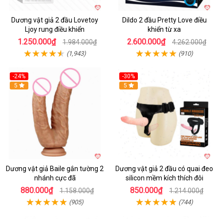
Dương vật giả 2 đầu Lovetoy
Dildo 2 đầu Pretty Love điều
Ljoy rung điều khiển
khiển từ xa
1.250.000₫
2.600.000₫
1.984.000₫
4.262.000₫
(1,943)
(910)
-24%
-30%
Hot
5
Hot
5
Dương vật giả Baile gắn tường 2
Dương vật giả 2 đầu có quai đeo
nhánh cực đã
silicon mềm kích thích đôi
880.000₫
850.000₫
1.158.000₫
1.214.000₫
(905)
(744)