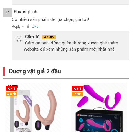
Phương Linh
P
Có nhiều sản phẩm để lựa chọn, giá tốt!
Reply
Like
●
Cẩm Tú
ADMIN
Cảm ơn bạn, đừng quên thường xuyên ghé thăm
website để xem những sản phẩm mới nhất nhé.
Dương vật giả 2 đầu
-37%
-39%
Hot
4.8
Hot
5