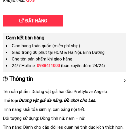
Khuyến mãi:
-20%
ĐẶT HÀNG
Cam kết bán hàng
Giao hàng toàn quốc (miễn phí ship)
Giao trong 30 phút tại HCM & Hà Nội, Bình Dương
Che tên sản phẩm khi giao hàng
24/7 Hotline:
0938411000
(bán xuyên đêm 24/24)
Thông tin
Tên sản phẩm: Dương vật giả hai đầu Prettylove Angelo.
Thể loại:
Dương vật giả đa năng
Đức
, Đồ chơi cho Les.
Tính năng: Giải tỏa sinh lý
tiki
, cân bằng nội tiết.
Đối tượng sử dụng: Đồng tính nữ
hỗ
, nam – nữ.
trợ
Tính năng: Dành cho cặp đôi les quan hệ tình dục kích thích hơn
bả
,