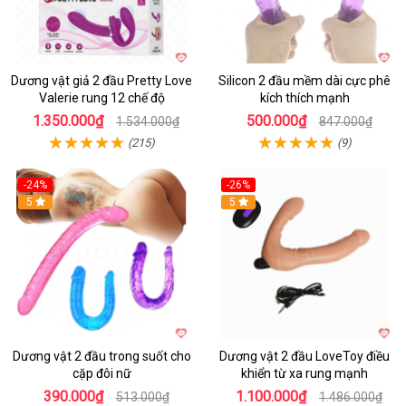
Dương vật giả 2 đầu Pretty Love
Silicon 2 đầu mềm dài cực phê
Valerie rung 12 chế độ
kích thích mạnh
1.350.000₫
500.000₫
1.534.000₫
847.000₫
(215)
(9)
-24%
-26%
Hot
5
Hot
5
Dương vật 2 đầu trong suốt cho
Dương vật 2 đầu LoveToy điều
cặp đôi nữ
khiển từ xa rung mạnh
390.000₫
1.100.000₫
513.000₫
1.486.000₫