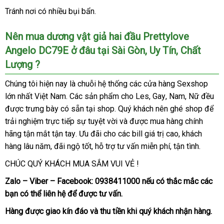
xứ
Tránh nơi có nhiều bụi bẩn.
Nên mua dương vật giả hai đầu Prettylove
Angelo DC79E ở đâu tại Sài Gòn
cửa
, Uy Tín
mới
, Chất
Lượng ?
hàng
nhất
Chúng tôi
amazon
hiện nay là chuỗi hệ thống
ở
các cửa hàng Sexshop
lớn nhất Việt Nam
cung
. Các sản phẩm cho Les
đâu
giá
, Gay
thống
, Nam
khách
, Nữ đều
th
được trưng bày có sẵn tại shop
cấp
sản
. Quý khách nên ghé shop
tốt
rẻ
kê
hàng
so
để
kê
trải nghiệm trực tiếp sự tuyệt vời
xuất
dịch
và
Úc
được mua hàng chính
sánh
hãng tận mắt tận tay
showroom
. Ưu đãi cho
giá
các bill giá trị cao
vụ
giá
, khách
hàng lâu năm
voucher
, đãi ngộ tốt
tư
, hỗ trợ tư vấn miễn phí
rẻ
nhận
, tận tình.
rẻ
vấn
xét
CHÚC QUÝ KHÁCH MUA SẮM VUI VẺ !
Zalo – Viber – Facebook:
0938411000
bảo
nếu có thắc mắc
chiết
các
bạn
đánh
có thể liên hệ
danh
để
link
được tư vấn.
hành
khấu
giá
sách
web
Hàng
xuất
được giao kín đáo
bảo
và thu tiền khi quý khách nhận hàng.
khẩu
hành