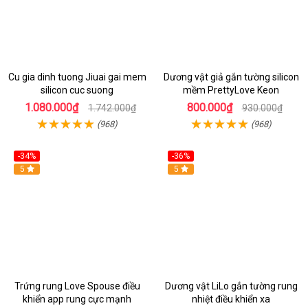
Cu gia dinh tuong Jiuai gai mem
Dương vật giả gắn tường silicon
silicon cuc suong
mềm PrettyLove Keon
1.080.000₫
800.000₫
1.742.000₫
930.000₫
(968)
(968)
-34%
-36%
5
5
Trứng rung Love Spouse điều
Dương vật LiLo gắn tường rung
khiển app rung cực mạnh
nhiệt điều khiển xa