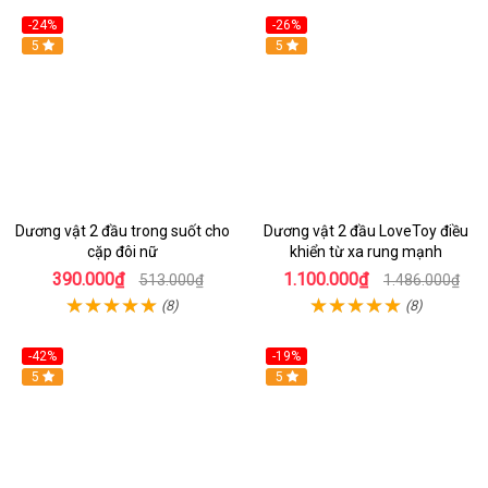
-24%
-26%
Hot
5
Hot
5
Dương vật 2 đầu trong suốt cho
Dương vật 2 đầu LoveToy điều
cặp đôi nữ
khiển từ xa rung mạnh
390.000₫
1.100.000₫
513.000₫
1.486.000₫
(8)
(8)
-42%
-19%
Hot
5
Hot
5