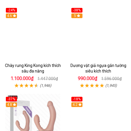
-24%
-38%
4.6
Hot
5
Chày rung King Kong kích thích
Dương vật giả ngựa gắn tường
sâu đa năng
siêu kích thích
1.100.000₫
990.000₫
1.447.000₫
1.596.000₫
(1,946)
(1,945)
-37%
-18%
Hot
4.8
Hot
4.2