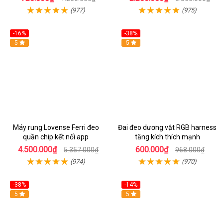
(977)
(975)
-16%
-38%
Hot
5
Hot
5
Máy rung Lovense Ferri đeo
Đai đeo dương vật RGB harness
quần chip kết nối app
tăng kích thích mạnh
4.500.000₫
600.000₫
5.357.000₫
968.000₫
(974)
(970)
-38%
-14%
5
5