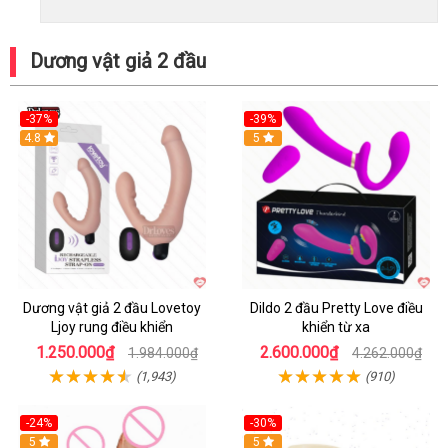
Dương vật giả 2 đầu
-37%
-39%
Hot
4.8
Hot
5
Dương vật giả 2 đầu Lovetoy
Dildo 2 đầu Pretty Love điều
Ljoy rung điều khiển
khiển từ xa
1.250.000₫
2.600.000₫
1.984.000₫
4.262.000₫
(1,943)
(910)
-24%
-30%
Hot
5
Hot
5