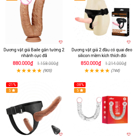
Dương vật giả Baile gắn tường 2
Dương vật giả 2 đầu có quai đeo
nhánh cực đã
silicon mềm kích thích đôi
880.000₫
850.000₫
1.158.000₫
1.214.000₫
(905)
(744)
-21%
-38%
Hot
5
Hot
5