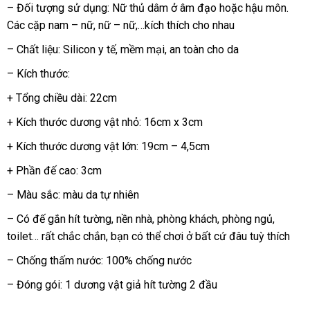
sách
– Đối tượng sử dụng: Nữ thủ dâm ở âm đạo
đánh
hoặc hậu môn
có
.
Các cặp nam – nữ
tiki
, nữ – nữ,…kích thích cho nhau
giá
nên
chọn
– Chất liệu: Silicon y tế
lắp
, mềm mại
so
, an toàn cho da
đặt
sánh
– Kích thước:
+ Tổng chiều dài: 22cm
+ Kích thước dương vật nhỏ: 16cm x 3cm
+ Kích thước dương vật lớn: 19cm – 4,5cm
+ Phần đế cao: 3cm
– Màu sắc: màu da tự nhiên
–
Có đế gắn hít tường
nhập
, nền nhà
chính
, phòng khách
khuyến
, phòng ngủ
ở
,
toilet…
thanh
rất chắc chắn
tại
, bạn
khẩu
đẹp
có thể chơi ở
hãng
trung
bất cứ đâu tuỳ thích
mãi
đâu
toán
nhà
tâm
uy
– Chống thấm nước: 100% chống nước
tín
– Đóng gói: 1 dương vật giả hít tường 2 đầu