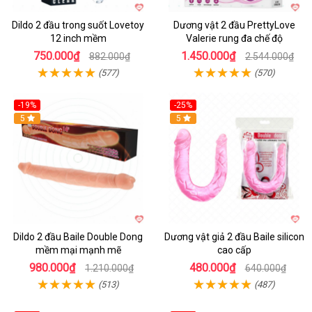
Dildo 2 đầu trong suốt Lovetoy
Dương vật 2 đầu PrettyLove
12 inch mềm
Valerie rung đa chế độ
750.000₫
1.450.000₫
882.000₫
2.544.000₫
(577)
(570)
-19%
-25%
Hot
5
5
Dildo 2 đầu Baile Double Dong
Dương vật giả 2 đầu Baile silicon
mềm mại mạnh mẽ
cao cấp
980.000₫
480.000₫
1.210.000₫
640.000₫
(513)
(487)