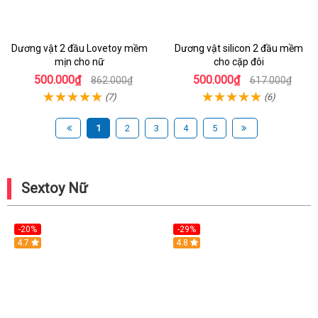
Dương vật 2 đầu Lovetoy mềm
Dương vật silicon 2 đầu mềm
mịn cho nữ
cho cặp đôi
500.000₫
500.000₫
862.000₫
617.000₫
(7)
(6)
1
2
3
4
5
Sextoy Nữ
-20%
-29%
Hot
4.7
Hot
4.8