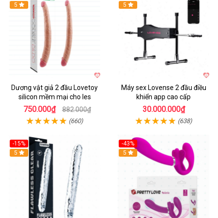
Hot
5
Hot
5
Dương vật giả 2 đầu Lovetoy
Máy sex Lovense 2 đầu điều
silicon mềm mại cho les
khiển app cao cấp
750.000₫
30.000.000₫
882.000₫
(660)
(638)
-15%
-43%
5
5