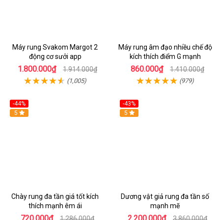
Máy rung Svakom Margot 2
Máy rung âm đạo nhiều chế độ
động cơ sưởi app
kích thích điểm G mạnh
1.800.000₫
860.000₫
1.914.000₫
1.410.000₫
(1,005)
(979)
-44%
-43%
Hot
5
Hot
5
Chày rung đa tần giá tốt kích
Dương vật giả rung đa tần số
thích mạnh êm ái
mạnh mẽ
720.000₫
2.200.000₫
1.286.000₫
3.860.000₫