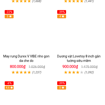
(1,668)
(1,441)
-22%
-39%
Hot
5
Hot
4
May rung Durex V VIBE nho gon
Dương vật Lovetoy 8 inch gắn
da che do
tường siêu mềm
800.000₫
900.000₫
1.026.000₫
1.475.000₫
(1,237)
(1,092)
-6%
-39%
4.6
Hot
5