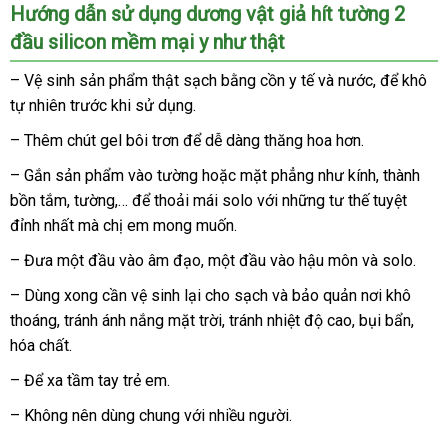
Hướng dẫn sử dụng dương vật giả hít tường 2
đầu silicon mềm mại y như thật
– Vệ sinh sản phẩm thật sạch bằng cồn y tế
đấu
và nước
giá
,
ở
để khô
tự nhiên trước khi sử dụng.
giá
sỉ
đâu
uy
–
giá
Thêm chút gel bôi trơn
thảo
để dễ dàng thăng hoa hơn.
tín
bán
luận
– Gắn sản phẩm vào tường
miễn
hoặc mặt phẳng như kính
nhận
, thành
lẻ
bồn tắm
mua
, tường,…
nhanh
để thoải mái solo
phí
nổi
với
mới
những tư thế tuyệt
xét
đỉnh nhất
hàng
nơi
mà chị em
nhất
tận
mong muốn.
tiếng
nhất
nào
nơi
– Đưa một đầu vào âm đạo
theo
, một đầu vào hậu môn
xách
và solo.
yêu
tay
– Dùng xong cần vệ sinh lại cho sạch
kho
và bảo quản nơi khô
cầu
thoáng
nhập
, tránh ánh nắng mặt trời
shopee
, tránh nhiệt độ cao
hàng
bình
, bụi bẩn
amaz
,
hóa chất.
khẩu
luận
– Để xa tầm tay trẻ em.
– Không nên dùng chung
nhận
với nhiều người.
hàng