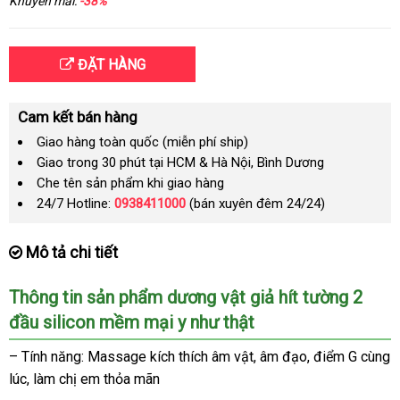
Khuyến mãi:
-38%
ĐẶT HÀNG
Cam kết bán hàng
Giao hàng toàn quốc (miễn phí ship)
Giao trong 30 phút tại HCM & Hà Nội, Bình Dương
Che tên sản phẩm khi giao hàng
24/7 Hotline:
0938411000
(bán xuyên đêm 24/24)
Mô tả chi tiết
Thông tin sản phẩm dương vật giả hít tường 2
đầu silicon mềm mại y như thật
– Tính năng: Massage kích thích âm vật
nhập
, âm đạo
giá
, điểm G cùng
lúc
danh
, làm chị em thỏa mãn
khẩu
sỉ