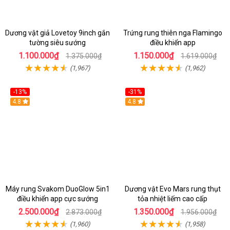
Dương vật giả Lovetoy 9inch gắn
Trứng rung thiên nga Flamingo
tường siêu sướng
điều khiển app
1.100.000₫
1.150.000₫
1.375.000₫
1.619.000₫
(1,967)
(1,962)
-13%
-31%
4.8
4.8
Máy rung Svakom DuoGlow 5in1
Dương vật Evo Mars rung thụt
điều khiển app cực sướng
tỏa nhiệt liếm cao cấp
2.500.000₫
1.350.000₫
2.873.000₫
1.956.000₫
(1,960)
(1,958)