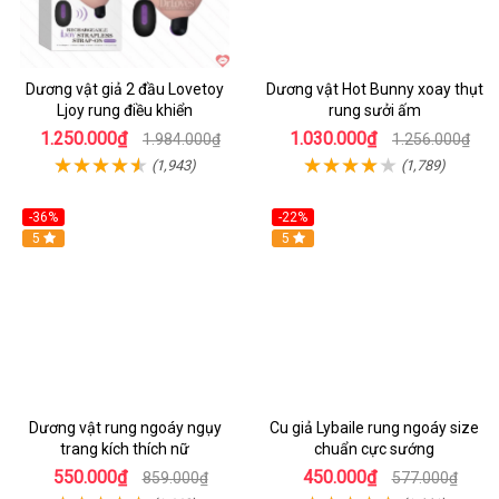
Dương vật giả 2 đầu Lovetoy
Dương vật Hot Bunny xoay thụt
Ljoy rung điều khiển
rung sưởi ấm
1.250.000₫
1.030.000₫
1.984.000₫
1.256.000₫
(1,943)
(1,789)
-36%
-22%
Hot
5
Hot
5
Dương vật rung ngoáy ngụy
Cu giả Lybaile rung ngoáy size
trang kích thích nữ
chuẩn cực sướng
550.000₫
450.000₫
859.000₫
577.000₫