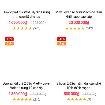
Dương vật giả Wild Lily 3in1 rung
Máy Lovense Mini Machine điều
thụt cực đã cho les
khiển app cao cấp
1.690.000₫
20.000.000₫
1.943.000₫
(345)
(342)
-12%
-41%
5
Hot
5
Dương vật giả 2 đầu Pretty Love
Silicon 2 đầu mềm dài cực phê
Valerie rung 12 chế độ
kích thích mạnh
1.350.000₫
500.000₫
1.534.000₫
847.000₫
(215)
(9)