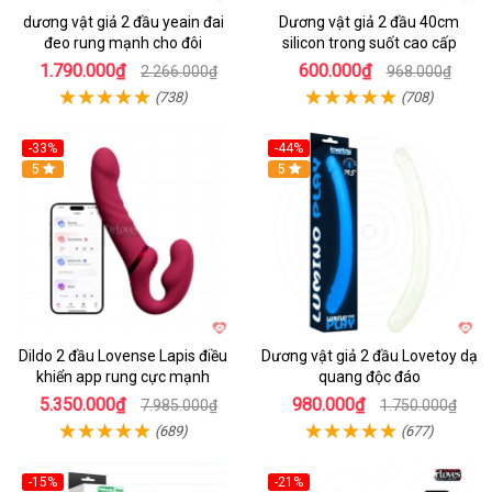
dương vật giả 2 đầu yeain đai
Dương vật giả 2 đầu 40cm
đeo rung mạnh cho đôi
silicon trong suốt cao cấp
1.790.000₫
600.000₫
2.266.000₫
968.000₫
(738)
(708)
-33%
-44%
5
Hot
5
Dildo 2 đầu Lovense Lapis điều
Dương vật giả 2 đầu Lovetoy dạ
khiển app rung cực mạnh
quang độc đáo
5.350.000₫
980.000₫
7.985.000₫
1.750.000₫
(689)
(677)
-15%
-21%