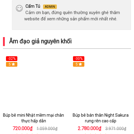
Cẩm Tú
ADMIN
Cảm ơn bạn, đừng quên thường xuyên ghé thăm
website để xem những sản phẩm mới nhất nhé.
Âm đạo giả nguyên khối
-32%
-30%
Hot
5
Hot
5
Búp bê mini Nhật mềm mại chân
Búp bê bán thân Night Sakura
thực hấp dẫn
rung rên cao cấp
720.000₫
2.780.000₫
1.059.000₫
3.971.000₫