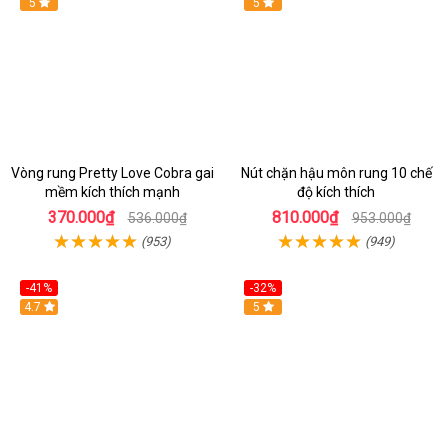
5
Hot
5
Vòng rung Pretty Love Cobra gai
Nút chặn hậu môn rung 10 chế
mềm kích thích mạnh
độ kích thích
370.000₫
810.000₫
536.000₫
953.000₫
(953)
(949)
-41%
-32%
Hot
4.7
Hot
5