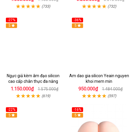
(733)
(732)
-27%
-36%
5
Hot
5
Ngực giả kèm âm đạo silicon
Am dao gia silicon Yeain nguyen
cao cấp chân thực đa năng
khoi mem min
1.150.000₫
950.000₫
1.575.000₫
1.484.000₫
(619)
(597)
-22%
-16%
5
Hot
5