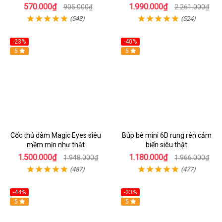
570.000₫
1.990.000₫
905.000₫
2.261.000₫
(543)
(524)
-23%
-40%
Hot
5
5
Cốc thủ dâm Magic Eyes siêu
Búp bê mini 6D rung rên cảm
mềm mịn như thật
biến siêu thật
1.500.000₫
1.180.000₫
1.948.000₫
1.966.000₫
(487)
(477)
-44%
-33%
5
Hot
5