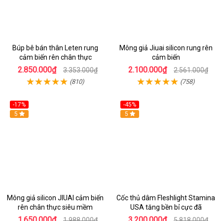
Búp bê bán thân Leten rung
Mông giả Jiuai silicon rung rên
cảm biến rên chân thực
cảm biến
2.850.000₫
2.100.000₫
3.353.000₫
2.561.000₫
(810)
(758)
-17%
-45%
Hot
5
Hot
5
Mông giả silicon JIUAI cảm biến
Cốc thủ dâm Fleshlight Stamina
rên chân thực siêu mềm
USA tăng bền bỉ cực đã
1.650.000₫
3.200.000₫
1.988.000₫
5.818.000₫