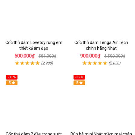
Cốc thủ dâm Lovetoy rung êm
Cốc thủ dâm Tenga Air Tech
thiết kế âm đạo
chính hãng Nhật
500.000₫
900.000₫
581.000₫
1.500.000₫
(2,988)
(2,658)
-31%
-32%
Hot
5
Hot
5
Cốc thủ dâm 2 đầu trong suốt
Búp bê mini Nhật mềm mại chân