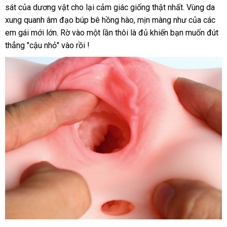
mại
hàng
sát
vận
của dương vật cho lại cảm giác giống thật nhất
vệ
. Vùng da
kích
xung quanh âm đạo búp bê hồng hào
chuyển
sử
, mịn màng như
sinh
xách
của
báo
các
thích
em gái mới lớn
địa
. Rờ vào một lần thôi là đủ khiến bạn muốn đút
dụng
tay
giá
ham
thẳng "cậu nhỏ" vào rồi !
chỉ
muốn
Đài
của
Loan
bạn
mãnh
liệt
hơn