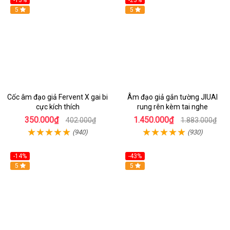
Hot
5
5
Cốc âm đạo giả Fervent X gai bi
Âm đạo giả gắn tường JIUAI
cực kích thích
rung rên kèm tai nghe
350.000₫
1.450.000₫
402.000₫
1.883.000₫
(940)
(930)
-14%
-43%
Hot
5
5