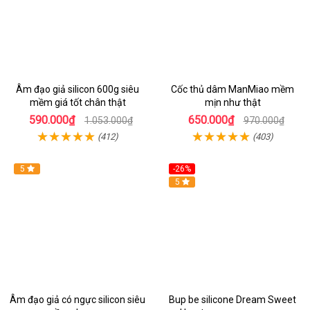
Âm đạo giả silicon 600g siêu
Cốc thủ dâm ManMiao mềm
mềm giá tốt chân thật
mịn như thật
590.000₫
650.000₫
1.053.000₫
970.000₫
(412)
(403)
5
-26%
Hot
5
Âm đạo giả có ngực silicon siêu
Bup be silicone Dream Sweet