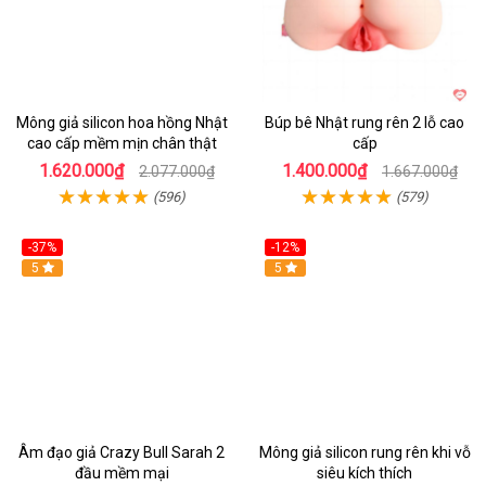
Mông giả silicon hoa hồng Nhật
Búp bê Nhật rung rên 2 lỗ cao
cao cấp mềm mịn chân thật
cấp
1.620.000₫
1.400.000₫
2.077.000₫
1.667.000₫
(596)
(579)
-37%
-12%
Hot
5
Hot
5
Âm đạo giả Crazy Bull Sarah 2
Mông giả silicon rung rên khi vỗ
đầu mềm mại
siêu kích thích