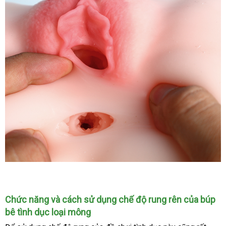
Lỗ
hậu
Chức năng
vận
và cách sử dụng chế độ rung rên
nơi
của búp
nhỏ
hơn
bê tình dục loại mông
chuyển
bán
hỗ
khá