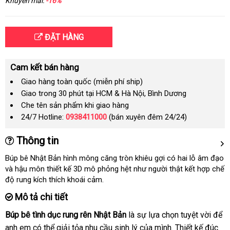
Khuyến mãi:
-16%
ĐẶT HÀNG
Cam kết bán hàng
Giao hàng toàn quốc (miễn phí ship)
Giao trong 30 phút tại HCM & Hà Nội, Bình Dương
Che tên sản phẩm khi giao hàng
24/7 Hotline:
0938411000
(bán xuyên đêm 24/24)
Thông tin
Búp bê Nhật Bản hình mông căng tròn khiêu gợi có hai lỗ âm đạo
nổi
và hậu môn thiết kế 3D mô phỏng hệt như người thật kết hợp chế
tiếng
độ rung kích thích khoái cảm.
Mô tả chi tiết
Búp bê tình dục rung rên Nhật Bản
là sự lựa chọn tuyệt vời
sho
để
anh em
tổng
có thể giải tỏa nhu cầu sinh lý
phân
của mình
phản
. Thiết kế đúc