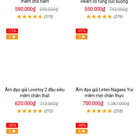
mềm cho nam
Heart co rung cuc suong
590.000₫
550.000₫
590.000₫
743.000₫
(375)
(279)
-13%
-31%
5
Hot
5
Âm đạo giả Lovetoy 2 đầu siêu
Âm đạo giả Leten Nagase Yui
mềm chân thật
mềm mịn chân thực
620.000₫
750.000₫
713.000₫
1.087.000₫
(272)
(253)
-26%
-43%
Hot
5
Hot
5