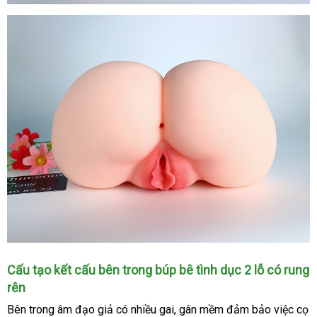
shopee
Những
Cấu tạo kết cấu bên trong búp bê tình dục 2 lỗ có rung
đường
rên
cong
nhận
Bên trong âm đạo giả có nhiều gai
Đức
, gân mềm đảm bảo việc cọ
mềm