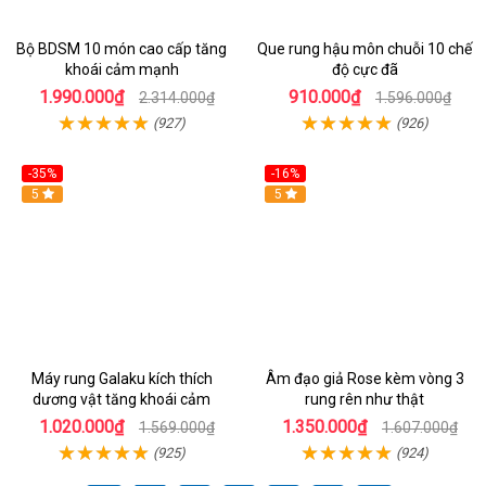
Bộ BDSM 10 món cao cấp tăng
Que rung hậu môn chuỗi 10 chế
khoái cảm mạnh
độ cực đã
1.990.000₫
910.000₫
2.314.000₫
1.596.000₫
(927)
(926)
-35%
-16%
Hot
5
5
Máy rung Galaku kích thích
Âm đạo giả Rose kèm vòng 3
dương vật tăng khoái cảm
rung rên như thật
1.020.000₫
1.350.000₫
1.569.000₫
1.607.000₫
(925)
(924)