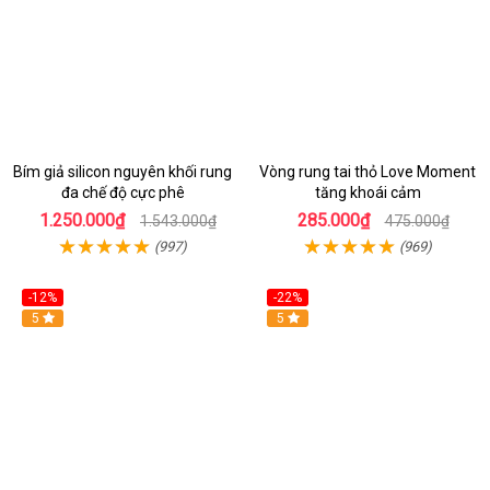
Bím giả silicon nguyên khối rung
Vòng rung tai thỏ Love Moment
đa chế độ cực phê
tăng khoái cảm
1.250.000₫
285.000₫
1.543.000₫
475.000₫
(997)
(969)
-12%
-22%
Hot
5
5