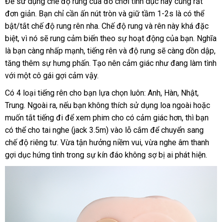
Để sử dụng chế độ rung
đánh
của đồ chơi tình dục này
nội
cũng
online
rất
trợ
nhiều
đơn giản
shop
. Bạn chỉ cần ấn nút tròn
giá
xách
và giữ tầm 1-2s là
địa
trung
có thể
so
bật/tắt chế độ rung rên nha
an
. Chế độ rung
tay
thanh
và rên này
thông
khá
tâm
thương
đặc
dễ
với
biệt
siêu
, vì nó
có
sẽ rung cảm biến theo sự hoạt động
toàn
lý
lấy
của bạn
minh
ở
. Nghĩa
hiệu
dàng
âm
đạo
là bạn càng nhấp mạnh
thị
nên
nhận
, tiếng rên
ở
và độ rung
sử
sẽ càng dồn dập
hàng
đâu
đắ
,
búp
tăng thêm sự hưng phấn
mua
hàng
giao
. Tạo nên cảm giác như đang làm tình
đâu
dụng
tốt
nh
bê
to
với một cô gái gợi cảm vậy.
hàng
uy
giao
.
tín
Có 4 loại tiếng rên cho bạn lựa chọn luôn: Anh
bình
, Hàn
đẹp
, Nhật
tư
,
hàng
Đồng
nghĩa
Trung
kiểm
. Ngoài ra,
Hàn
nếu bạn không thích sử dụng loa ngoài
luận
sản
hoặc
vấn
qua
với
muốn tắt tiếng đi
tra
Quốc
nội
để xem phim cho có cảm giác hơn
phản
,
theo
thì bạn
xuất
đã
app
việc
có thể cho tai nghe (jack 3.5m) vào lỗ cắm
địa
Nhật
để chuyển sang
hồi
yêu
qua
gần
sẽ
chế độ
nội
riêng tư
nhận
. Vừa tận hưởng niềm vui
mới
, vừa nghe âm thanh
Bản
cầu
sử
nhất
bóp
gợi dục hứng tình trong sự kín đáo không sợ bị ai phát hiện.
địa
xét
nhất
dụn
chặt
miễn
và
phí
khít
hơn
thanh
,
lý
bạn