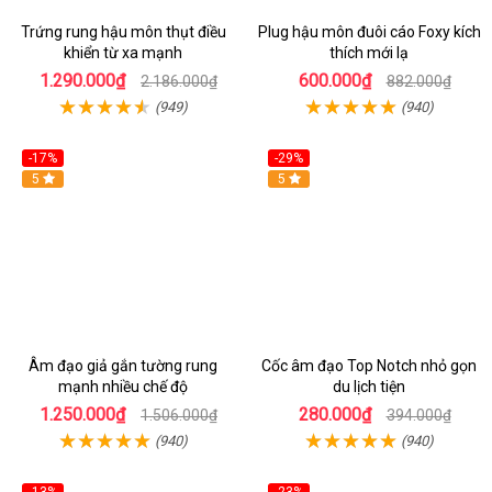
Trứng rung hậu môn thụt điều
Plug hậu môn đuôi cáo Foxy kích
khiển từ xa mạnh
thích mới lạ
1.290.000₫
600.000₫
2.186.000₫
882.000₫
(949)
(940)
-17%
-29%
5
5
Âm đạo giả gắn tường rung
Cốc âm đạo Top Notch nhỏ gọn
mạnh nhiều chế độ
du lịch tiện
1.250.000₫
280.000₫
1.506.000₫
394.000₫
(940)
(940)
-13%
-23%