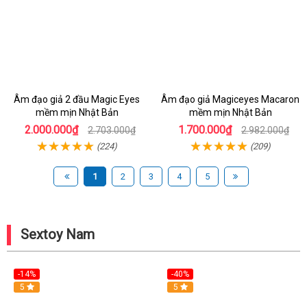
Âm đạo giả 2 đầu Magic Eyes
Âm đạo giả Magiceyes Macaron
mềm mịn Nhật Bản
mềm mịn Nhật Bản
2.000.000₫
1.700.000₫
2.703.000₫
2.982.000₫
(224)
(209)
1
2
3
4
5
Sextoy Nam
-14%
-40%
Hot
5
Hot
5