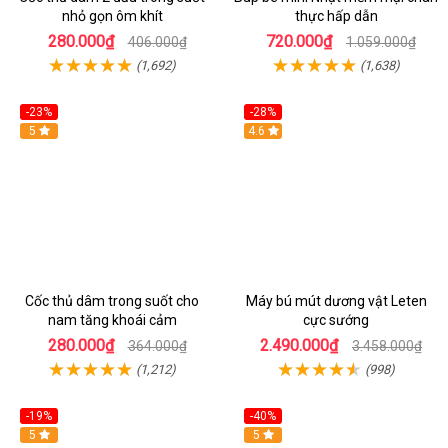
nhỏ gọn ôm khít
thực hấp dẫn
280.000₫
720.000₫
406.000₫
1.059.000₫
(1,692)
(1,638)
-23%
-28%
Hot
5
Hot
4.6
Cốc thủ dâm trong suốt cho
Máy bú mút dương vật Leten
nam tăng khoái cảm
cực sướng
280.000₫
2.490.000₫
364.000₫
3.458.000₫
(1,212)
(998)
-19%
-40%
Hot
5
5