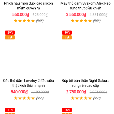
Phích hậu môn đuôi cáo silicon
Máy thủ dâm Svakom Alex Neo
mềm quyến rũ
rung thụt điều khiển
550.000₫
3.550.000₫
625.000₫
4.551.000₫
(965)
(958)
-29%
-30%
Hot
5
Hot
5
Cốc thủ dâm Lovetoy 2 đầu siêu
Búp bê bán thân Night Sakura
thật kích thích mạnh
rung rên cao cấp
840.000₫
2.780.000₫
1.183.000₫
3.971.000₫
(955)
(953)
-31%
-15%