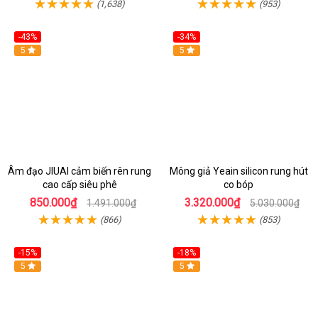
(1,638)
(953)
-43%
-34%
5
Hot
5
Âm đạo JIUAI cảm biến rên rung
Mông giả Yeain silicon rung hút
cao cấp siêu phê
co bóp
850.000₫
3.320.000₫
1.491.000₫
5.030.000₫
(866)
(853)
-15%
-18%
5
5