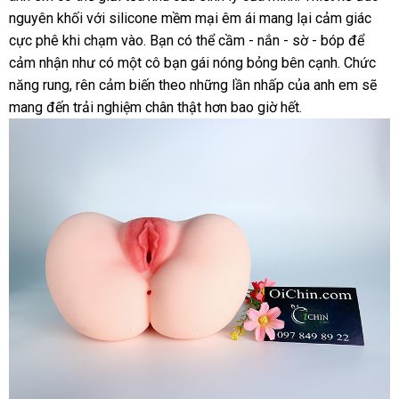
nguyên khối
hợp
sản
với silicone mềm mại êm ái mang lại cảm giác
phối
hồi
cực phê khi chạm vào
xuất
đại
. Bạn
đã
có thể cầm - nắn - sờ - bóp
Nhật
để
cảm nhận như có một cô bạn gái nóng bỏng bên cạnh
lý
qua
vận
. Chức
Bản
năng rung
theo
, rên cảm biến theo
sử
đẹp
những lần nhấp
xuất
của anh em
chuyển
hàng
sẽ
mang đến trải nghiệm chân thật hơn bao giờ hết
yêu
dụng
khẩu
thảo
.
giả
cầu
luận