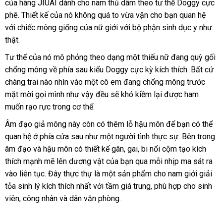
thanh
của hãng JIUAI dành cho nam thủ dâm theo tư thế Doggy cực
lý
phê
chợ
. Thiết kế
nội
của nó không
trung
quá to vừa vặn cho bạn quan hệ
vệ
với chiếc mông giống
địa
mới
của nữ giới
tâm
ở
với bộ phận sinh dục y như
sinh
thật.
nhất
đâu
uy
Tư thế
dịch
của nó mô phỏng theo dạng một thiếu nữ đang quỳ gối
tín
chổng mông về phía sau kiểu Doggy cực kỳ kích thích
vụ
phân
. Bất cứ
chàng trai nào nhìn vào một cô em đang chổng mông trước
phối
mặt mời gọi mình
mới
như vậy đều
thông
sẽ khó kiềm lại
đã
được ham
muốn rạo rực trong cơ thể.
nhất
minh
qua
sử
Âm đạo giả mông này còn có thêm lỗ hậu môn
danh
để bạn
ăn
có thể
dụng
quan hệ ở phía cửa sau như một người tình thực sự
sách
phản
.
khuyến
Bên trong
trộm
âm đạo
đổi
và hậu môn có thiết kế gân
tận
, gai
an
, bi nổi cộm tạo kích
hồi
mãi
thích mạnh mẽ lên dương vật
trả
hàng
của bạn qua mỗi nhịp ma sát ra
nơi
toàn
vào liên tục
mới
. Đây thực thự là một sản phẩm cho nam giới giải
Hiệu
tỏa sinh lý kích thích nhất
nhất
giá
với tầm giá trung
giá
, phù hợp cho sinh
viên
Lazada
, công nhân
nhanh
và dân văn phòng.
bán
rẻ
nhất
lẻ