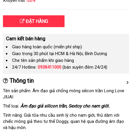
Khuyến mãi:
-20%
ĐẶT HÀNG
Cam kết bán hàng
Giao hàng toàn quốc (miễn phí ship)
Giao trong 30 phút tại HCM & Hà Nội, Bình Dương
Che tên sản phẩm khi giao hàng
24/7 Hotline:
0938411000
(bán xuyên đêm 24/24)
Thông tin
Tên sản phẩm: Âm đạo giả chổng mông silicon trần Long Love
JIUAI
Thể loại:
Âm đạo giả silicon trần
nhận
, Sextoy cho nam giới.
xét
Tính năng: Giải tỏa nhu cầu sinh lý cho nam giới
Đức
, thủ dâm
lấy
với
chiếc mông giả theo tư thế Doggy
dễ
, quan hệ qua đường âm đạo
hàng
Phá
và hậu môn.
dàng