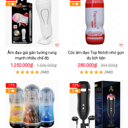
5
5
Âm đạo giả gắn tường rung
Cốc âm đạo Top Notch nhỏ gọn
mạnh nhiều chế độ
du lịch tiện
1.250.000₫
280.000₫
1.506.000₫
394.000₫
(940)
(940)
-13%
-23%
Hot
5
5