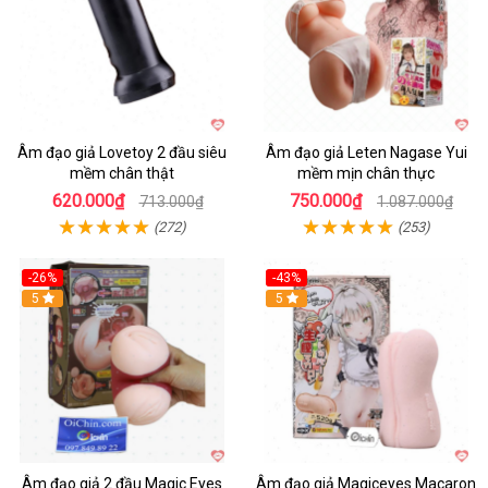
Âm đạo giả Lovetoy 2 đầu siêu
Âm đạo giả Leten Nagase Yui
mềm chân thật
mềm mịn chân thực
620.000₫
750.000₫
713.000₫
1.087.000₫
(272)
(253)
-26%
-43%
Hot
5
Hot
5
Âm đạo giả 2 đầu Magic Eyes
Âm đạo giả Magiceyes Macaron