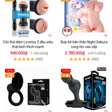
Cốc thủ dâm Lovetoy 2 đầu siêu
Búp bê bán thân Night Sakura
thật kích thích mạnh
rung rên cao cấp
840.000₫
2.780.000₫
1.183.000₫
3.971.000₫
(955)
(953)
-31%
-15%
5
Hot
5