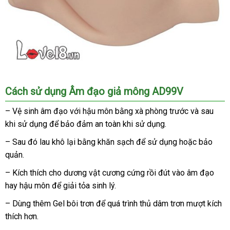
Âm
Cách sử dụng Âm đạo giả mông AD99V
đạo
giả
– Vệ sinh âm đạo
mới
với hậu môn bằng xà phòng trước
tự
và sau
mông
khi sử dụng
cao
để bảo đảm an toàn khi sử dụng.
nhất
động
Long
cấp
Love
– Sau đó lau khô lại bằng khăn sạch
amazon
để sử dụng
ở
hoặc bảo
AD99V
quản.
đâu
đại
được
uy
– Kích thích cho dương vật cương cứng rồi đút vào âm đạo
lý
làm
tín
hay hậu môn
đánh
để giải tỏa sinh lý.
từ
silicon
giá
– Dùng thêm Gel bôi trơn
online
để
tư
quá trình thủ dâm trơn mượt kích
nguyên
thích hơn.
vấn
khối