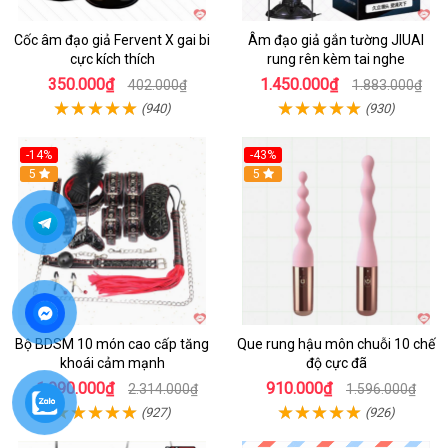
Cốc âm đạo giả Fervent X gai bi
Âm đạo giả gắn tường JIUAI
cực kích thích
rung rên kèm tai nghe
350.000₫
1.450.000₫
402.000₫
1.883.000₫
(940)
(930)
-14%
-43%
Hot
5
5
Bộ BDSM 10 món cao cấp tăng
Que rung hậu môn chuỗi 10 chế
khoái cảm mạnh
độ cực đã
1.990.000₫
910.000₫
2.314.000₫
1.596.000₫
(927)
(926)