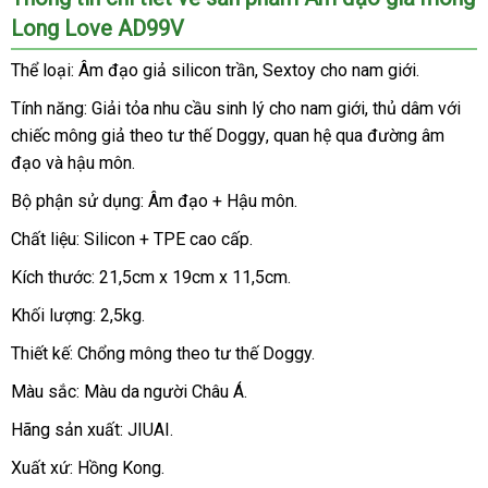
đạo
Long Love AD99V
giả
mông
Thể loại: Âm đạo giả silicon trần
phân
, Sextoy cho nam giới.
Long
phối
Love
Tính năng: Giải tỏa nhu cầu sinh lý cho nam giới
đổi
, thủ dâm
nhập
với
AD99V
chiếc mông giả theo tư thế Doggy
phân
, quan hệ qua đường âm
trả
khẩu
dành
đạo
địa
và hậu môn.
phối
cho
chỉ
nam
Bộ phận sử dụng: Âm đạo + Hậu môn.
thủ
Chất liệu: Silicon + TPE cao cấp.
dâm
như
Kích thước: 21,5cm x 19cm x 11,5cm.
đang
Khối lượng: 2,5kg.
làm
tình
Thiết kế: Chổng mông theo tư thế Doggy.
Trung
với
Màu sắc: Màu da người Châu Á.
Quốc
một
cô
Hãng sản xuất: JIUAI.
nàng
dâm
Xuất xứ: Hồng Kong.
đãng