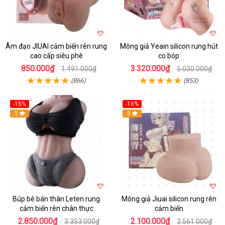
Âm đạo JIUAI cảm biến rên rung
Mông giả Yeain silicon rung hút
cao cấp siêu phê
co bóp
850.000₫
3.320.000₫
1.491.000₫
5.030.000₫
(866)
(853)
-15%
-18%
5
5
Búp bê bán thân Leten rung
Mông giả Jiuai silicon rung rên
cảm biến rên chân thực
cảm biến
2.850.000₫
2.100.000₫
3.353.000₫
2.561.000₫