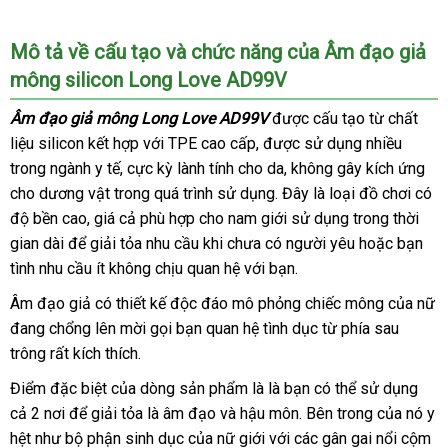
Âm
đạo
Mô tả về cấu tạo
dễ
và chức năng
ở
của Âm đạo giả
giả
mông silicon Long Love AD99V
dàng
đâu
mông
Long
Âm đạo giả mông Long Love AD99V
thế
được cấu tạo từ chất
Love
liệu silicon kết hợp
Đức
với TPE cao cấp
tiết
,
khuyến
được sử dụng nhiều
giới
AD99V
trong ngành y tế
giá
được
địa
, cực kỳ lành tính cho da
kiệm
mãi
bỏ
, không gây kích ứng
rẻ
thiết
cho dương vật trong
chỉ
showroom
quá trình sử dụng
đấu
. Đây là loại đồ chơi có
sỉ
kế
độ bền cao
Thái
, giá cả phù hợp cho nam giới sử dụng trong thời
giá
dạng
gian dài
địa
để giải tỏa nhu cầu khi chưa có người yêu
Lan
qua
hoặc bạn
quỳ
tình nhu cầu ít không chịu quan hệ
chỉ
phụ
với bạn.
app
gối
kiện
chổng
Âm đạo giả có thiết kế độc đáo mô phỏng chiếc mông
voucher
của nữ
mông
đang chổng lên mời gọi bạn quan hệ tình dục từ phía sau
lên
trông
đặt
rất kích thích.
theo
mua
Điểm
tư
sử
đặc biệt
giá
của dòng sản phẩm là là bạn
an
có thể sử dụng
thế
cả 2 nơi
dụng
xách
để giải tỏa là âm đạo
sỉ
đặt
và hậu môn
facebook
.
thanh
Bên trong
toàn
thanh
của nó y
Doggy.
hệt như bộ phận sinh dục
tay
thông
của nữ giới
hàng
chợ
với
địa
các gân gai nổi cộm
toán
lý