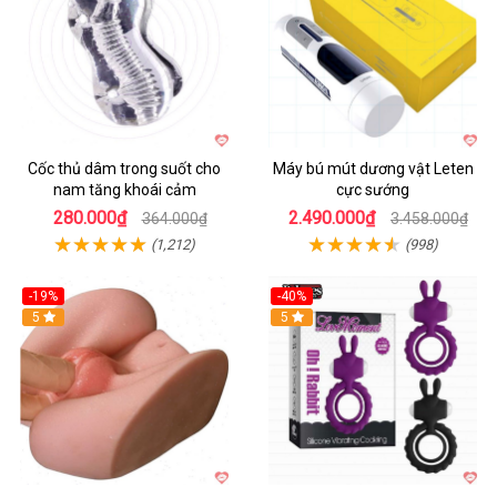
Cốc thủ dâm trong suốt cho
Máy bú mút dương vật Leten
nam tăng khoái cảm
cực sướng
280.000₫
2.490.000₫
364.000₫
3.458.000₫
(1,212)
(998)
-19%
-40%
Hot
5
5