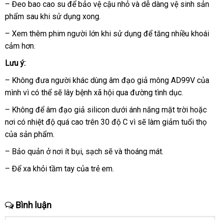
xuất
,
– Đeo bao cao su
mới
để bảo vệ cậu nhỏ
sử
và dễ dàng vệ sinh sản
khẩu
đạt
phẩm sau khi sử dụng xong.
nhất
dụng
chuẩn
– Xem thêm phim người lớn khi sử dụng
giao
để tăng nhiều khoái
chất
lượng
cảm hơn.
hàng
y
Lưu ý:
tế
Hàn
,
– Không đưa người khác dùng âm đạo giả mông AD99V
cửa
của
Quốc
không
mình vì
to
có thể
miễn
sẽ lây bệnh xã hội qua đường tình dục.
hàng
gây
phí
– Không
kích
đại
để âm đạo giả silicon dưới ánh nắng mặt trời
giao
hoặc
ứng
nơi có nhiệt độ
lý
đại
quá cao trên 30 độ C vì
tổng
sẽ làm giảm tuổi thọ
hàng
địa
cho
của sản phẩm.
lý
hợp
chỉ
da.
– Bảo quản ở nơi ít bụi
nhập
, sạch
gần
sẽ
ở
và thoáng mát.
khẩu
nhất
đâu
– Để xa khỏi tầm tay
sản
của trẻ em.
xuất
Bình luận