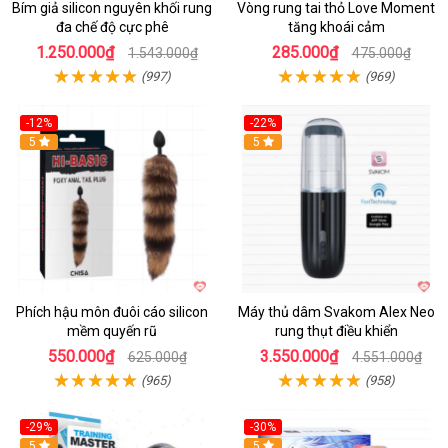
Bím giả silicon nguyên khối rung
Vòng rung tai thỏ Love Moment
đa chế độ cực phê
tăng khoái cảm
1.250.000₫
285.000₫
1.543.000₫
475.000₫
(997)
(969)
-12%
-22%
Hot
5
5
Phích hậu môn đuôi cáo silicon
Máy thủ dâm Svakom Alex Neo
mềm quyến rũ
rung thụt điều khiển
550.000₫
3.550.000₫
625.000₫
4.551.000₫
(965)
(958)
-29%
-30%
Hot
5
Hot
5