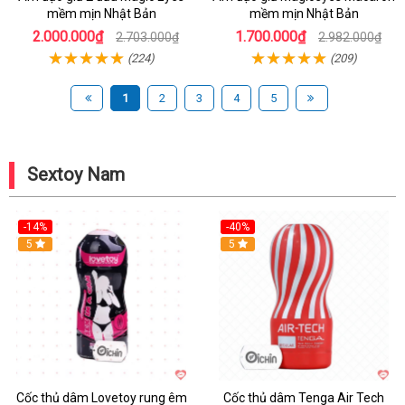
mềm mịn Nhật Bản
mềm mịn Nhật Bản
2.000.000₫
1.700.000₫
2.703.000₫
2.982.000₫
(224)
(209)
1
2
3
4
5
Sextoy Nam
-14%
-40%
Hot
5
Hot
5
Cốc thủ dâm Lovetoy rung êm
Cốc thủ dâm Tenga Air Tech