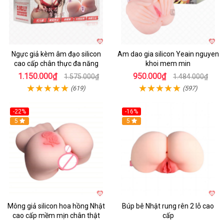
Ngực giả kèm âm đạo silicon
Am dao gia silicon Yeain nguyen
cao cấp chân thực đa năng
khoi mem min
1.150.000₫
950.000₫
1.575.000₫
1.484.000₫
(619)
(597)
-22%
-16%
5
Hot
5
Mông giả silicon hoa hồng Nhật
Búp bê Nhật rung rên 2 lỗ cao
cao cấp mềm mịn chân thật
cấp