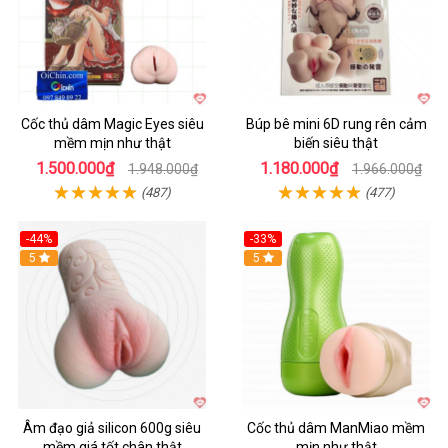
Cốc thủ dâm Magic Eyes siêu
Búp bê mini 6D rung rên cảm
mềm mịn như thật
biến siêu thật
1.500.000₫
1.180.000₫
1.948.000₫
1.966.000₫
(487)
(477)
-44%
-33%
5
Hot
5
Âm đạo giả silicon 600g siêu
Cốc thủ dâm ManMiao mềm
mềm giá tốt chân thật
mịn như thật