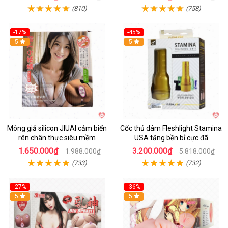
(810)
(758)
-17%
-45%
Hot
5
Hot
5
Mông giả silicon JIUAI cảm biến
Cốc thủ dâm Fleshlight Stamina
rên chân thực siêu mềm
USA tăng bền bỉ cực đã
1.650.000₫
3.200.000₫
1.988.000₫
5.818.000₫
(733)
(732)
-27%
-36%
5
Hot
5