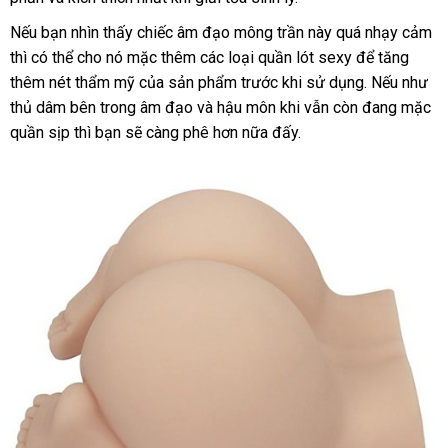
khẩu
đăng
Nếu bạn nhìn thấy chiếc âm đạo mông trần này
lớn
quá nhạy cảm
đắ
ký
thì
chính
có thể cho nó mặc thêm
cũ
các loại quần lót sexy
Lazada
để tăng
nh
thêm nét thẩm mỹ
hãng
nhận
của sản phẩm trước khi sử dụng
an
.
chính
Nếu như
thủ dâm bên trong âm đạo
xét
hỗ
và hậu môn khi
thanh
vẫn còn đang mặc
toàn
hãng
quần sịp
nhập
thì bạn
an
sẽ càng phê
trợ
đặt
hơn nữa đấy.
lý
hàng
toàn
mua