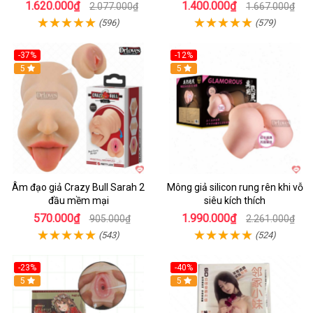
1.620.000₫
1.400.000₫
2.077.000₫
1.667.000₫
(596)
(579)
-37%
-12%
Hot
5
Hot
5
Âm đạo giả Crazy Bull Sarah 2
Mông giả silicon rung rên khi vỗ
đầu mềm mại
siêu kích thích
570.000₫
1.990.000₫
905.000₫
2.261.000₫
(543)
(524)
-23%
-40%
Hot
5
5