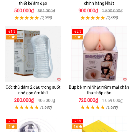
thiết kế âm đạo
chính hãng Nhật
500.000₫
900.000₫
581.000₫
1.500.000₫
(2,988)
(2,658)
-31%
-32%
Hot
5
Hot
5
Cốc thủ dâm 2 đầu trong suốt
Búp bê mini Nhật mềm mại chân
nhỏ gọn ôm khít
thực hấp dẫn
280.000₫
720.000₫
406.000₫
1.059.000₫
(1,692)
(1,638)
-23%
-28%
Hot
5
Hot
4.6