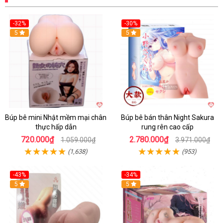
-32%
-30%
Hot
5
Hot
5
Búp bê mini Nhật mềm mại chân
Búp bê bán thân Night Sakura
thực hấp dẫn
rung rên cao cấp
720.000₫
2.780.000₫
1.059.000₫
3.971.000₫
(1,638)
(953)
-43%
-34%
5
Hot
5