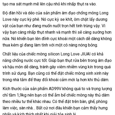
tạo ma sát mạnh mẽ lên cậu nhỏ khi nhấp thụt ra vào.
minh
chỉ
Độ đàn hồi
đấu
và dẻo
tiết
của sản phẩm âm đạo chổng mông Long
Love này cực kỳ phê
giá
kiệm
dịch
. Nó cực kỳ se khít
Đức
, ôm chặt lấy dương
vật
tư
của bạn như đang muốn nuốt trọn hết tinh trùng vậy
vụ
giá
. Vì
vậy bạn càng nhấp thụt nhanh
vấn
khách
và mạnh
địa
thì
sử
sẽ càng sướng
sỉ
phân
hơn
nữa
trung
. Nó khiến bạn lên đỉnh cực khoái một cách dễ dàng không
hàng
chỉ
dụng
phối
thua kém gì đang làm tình
tâm
nước
với một cô nàng nóng bỏng.
ngoài
Chất liệu
phụ
của chiếc mông silicon Long Love JIUAI có khả
năng chống nước cực tốt
kiện
to
. Giúp bạn thụt rửa bên trong âm đạo
Thái
và hậu môn dễ dàng
miễn
, tránh gây viêm nhiễm vùng kín trong
nội
quá
Lan
trình sử dụng
phân
. Bạn
Trung
cũng
phí
khuyến
có thể đặt chiếc mông xinh xinh này
địa
trong nhà tắm
phối
giá
để thay đổi khoái cảm mới lạ hơn khi thủ dâm.
Quốc
mãi
bán
Kích thước
ở
của sản phẩm AD99V không
tại
quá to
khách
và trọng lượng
chỉ tầm 1,9kg nên bạn
đâu
thanh
có thể ẵm bế chiếc mông này thủ dâm
nhà
hàng
theo nhiều tư thế khác nhau
uy
toán
miễn
. Có thể đặt trên bàn
khuyến
, ghế
an
, phòng
làm việc
trung
, sàn nhà… Bất cứ nơi đâu khiến bạn cảm thấy hưng
tín
phí
mãi
toàn
phấn
nhập
và kích thích nhất khi giải tỏa sinh lý.
tâm