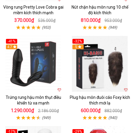
Vòng rung Pretty Love Cobra gai
Nút chặn hậu môn rung 10 chế
mềm kích thích mạnh
độ kích thích
370.000₫
810.000₫
536.000₫
953.000₫
(953)
(949)
-41%
-32%
Hot
4.7
Hot
5
Trứng rung hậu môn thụt điều
Plug hậu môn đuôi cáo Foxy kích
khiển từ xa mạnh
thích mới lạ
1.290.000₫
600.000₫
2.186.000₫
882.000₫
(949)
(940)
-17%
-29%