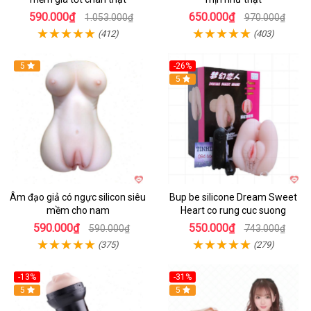
590.000₫
650.000₫
1.053.000₫
970.000₫
(412)
(403)
5
-26%
Hot
5
Âm đạo giả có ngực silicon siêu
Bup be silicone Dream Sweet
mềm cho nam
Heart co rung cuc suong
590.000₫
550.000₫
590.000₫
743.000₫
(375)
(279)
-13%
-31%
5
Hot
5