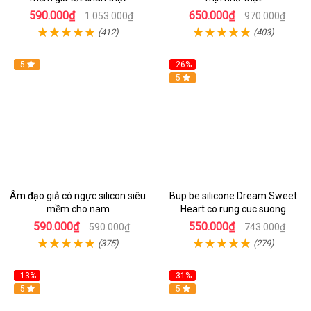
590.000₫
650.000₫
1.053.000₫
970.000₫
(412)
(403)
5
-26%
Hot
5
Âm đạo giả có ngực silicon siêu
Bup be silicone Dream Sweet
mềm cho nam
Heart co rung cuc suong
590.000₫
550.000₫
590.000₫
743.000₫
(375)
(279)
-13%
-31%
5
Hot
5