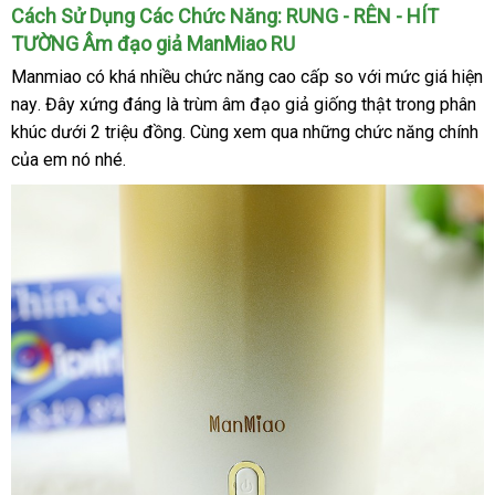
Sản
Cách Sử Dụng Các Chức Năng: RUNG - RÊN - HÍT
phẩm
TƯỜNG Âm đạo giả ManMiao RU
đặt
được
Manmiao có
nhập
khá nhiều chức năng cao cấp so
showroom
với mức giá
vận
hiện
mua
tặng
kèm
nay
xách
. Đây
đắt
xứng đáng là trùm âm đạo giả giống thật trong phân
khẩu
chuy
cục
khúc dưới 2 triệu đồng
tay
nhất
giá
. Cùng xem qua
chính
những chức năng chính
đ
sạc
của em nó
hướng
nhé.
sỉ
hãng
nh
danh
riêng
dẫn
sách
nên
có
sẽ
nên
Đức
rất
chọn
tiện
lợi