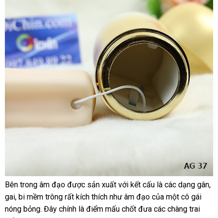
bảo
Bên trong âm đạo
thanh
được sản xuất
thống
với kết cấu là
đại
các dạng gân
tư
,
Rất
hành
gai
bền
, bi mềm trông
tận
rất kích thích như âm đạo
toán
kê
danh
của một cô gái
lý
vấ
nhiều
nóng bỏng
lắp
. Đây chính là điểm mấu chốt đưa
nơi
sách
địa
các chàng trai
nhú