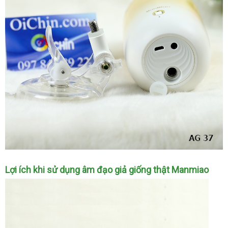
lại
cảm
giác
chân
thực
như
xem
phim
3D.
2
Lợi ích khi sử dụng âm đạo giả giống thật Manmiao
khớp
quan
trọng
Lazada
để
điều