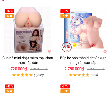
-32%
-30%
Hot
5
Hot
5
Búp bê mini Nhật mềm mại chân
Búp bê bán thân Night Sakura
thực hấp dẫn
rung rên cao cấp
720.000₫
2.780.000₫
1.059.000₫
3.971.000₫
(1,638)
(953)
-43%
-34%
5
Hot
5