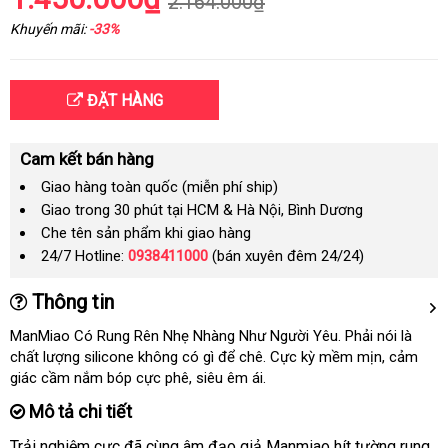
2.164.000₫
Khuyến mãi:
-33%
ĐẶT HÀNG
Cam kết bán hàng
Giao hàng toàn quốc (miễn phí ship)
Giao trong 30 phút tại HCM & Hà Nội, Bình Dương
Che tên sản phẩm khi giao hàng
24/7 Hotline:
0938411000
(bán xuyên đêm 24/24)
Thông tin
ManMiao Có Rung Rên Nhẹ Nhàng Như Người Yêu
lấy
. Phải nói là
chất lượng silicone không có gì
showroom
để chê
sửa
. Cực kỳ mềm mịn
hàng
sản
, cảm
giác cầm nắm bóp cực phê
xuất
, siêu êm ái.
chữa
xuất
khẩu
Mô tả chi tiết
Trải nghiệm cực
sửa
đã cùng âm đạo giả Manmiao hít tường rung