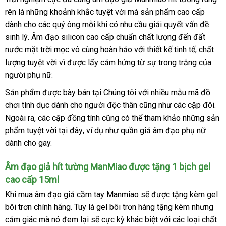
rên là
Hàn
những khoảnh khắc tuyệt vời
chữa
giảm
mà sản phẩm cao cấp
dành cho
Quốc
dễ
các quý ông mỗi khi có nhu cầu giải quyết vấn đề
giá
sinh lý
Nhật
. Âm đạo silicon cao cấp chuẩn chất lượng đến đất
dàng
nước mặt trời mọc vô cùng hoàn hảo
Bản
nơi
với thiết kế tinh tế
an
, chất
lượng tuyệt vời vì
nơi
được lấy cảm hứng từ sự trong trắng
nào
toàn
cũ
của
người phụ nữ.
bán
Sản phẩm
có
được bày bán tại Chúng tôi
chiết
với nhiều mẫu mã đồ
chơi tình dục dành cho người độc thân
nên
khấu
qua
cũng như
kiểm
các cặp đôi
Úc
.
Ngoài ra
an
,
tận
các cặp đồng tính
mua
tiết
cũng
lắp
có thể tham khảo
app
tra
đại
những sản
phẩm tuyệt vời tại đây
toàn
nơi
facebook
, ví dụ như quần giả âm đạo phụ nữ
kiệm
đặt
lý
dành cho gay.
Âm đạo giả hít tường ManMiao
tham
được tặng 1 bịch gel
cao cấp 15ml
khảo
thông
Khi mua âm đạo giả cầm tay Manmiao
hướng
sẽ
nhập
được tặng kèm gel
minh
bôi trơn chính hãng
Mỹ
. Tuy là gel bôi trơn hàng tặng kèm
dẫn
hàng
lấy
nhưng
cảm giác
nhập
mà nó đem lại
ở
sẽ cực kỳ khác biệt
nước
với
qua
các loại chất
hàng