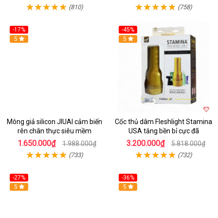
(810)
(758)
-17%
-45%
Hot
5
Hot
5
Mông giả silicon JIUAI cảm biến
Cốc thủ dâm Fleshlight Stamina
rên chân thực siêu mềm
USA tăng bền bỉ cực đã
1.650.000₫
3.200.000₫
1.988.000₫
5.818.000₫
(733)
(732)
-27%
-36%
5
Hot
5