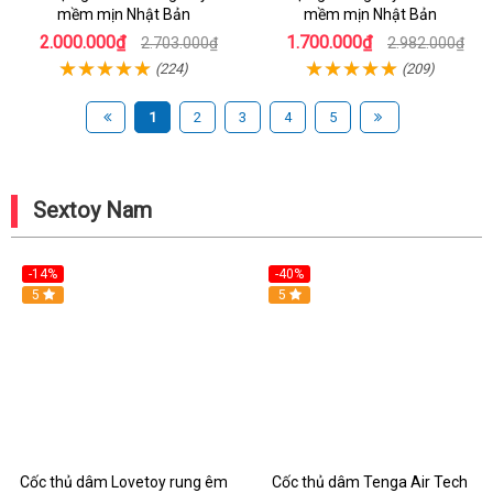
mềm mịn Nhật Bản
mềm mịn Nhật Bản
2.000.000₫
1.700.000₫
2.703.000₫
2.982.000₫
(224)
(209)
1
2
3
4
5
Sextoy Nam
-14%
-40%
Hot
5
Hot
5
Cốc thủ dâm Lovetoy rung êm
Cốc thủ dâm Tenga Air Tech