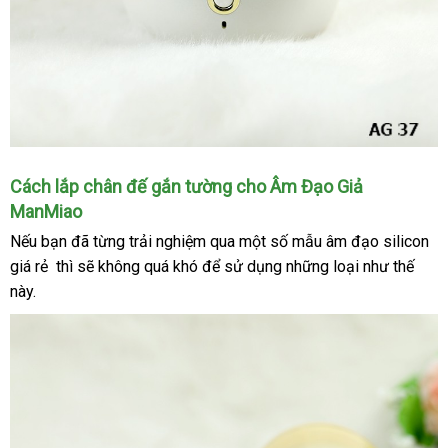
Phần
Cách lắp chân đế gắn tường cho Âm Đạo Giả
âm
ManMiao
thanh
facebook
Nếu bạn
Nhật
đã từng trải nghiệm qua một số mẫu âm đạo silicon
trung
được
tâm
thiết
giá rẻ
nhận
thì
Bản
hỗ
sẽ không
bỏ
quá khó
thảo
để sử dụng
kho
những loại như thế
kế
này.
xét
trợ
sỉ
luận
hàng
hẳn
loa
showroom
riêng
biệt
Lazada
.
Nhằm
đem