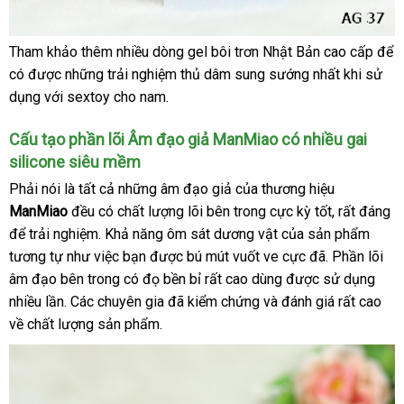
Tham khảo thêm nhiều dòng gel bôi trơn Nhật Bản cao cấp
sho
để
Dung
có
hỗ
được
chính
những trải nghiệm thủ dâm sung sướng nhất khi sử
tích
dụng
trợ
trung
với sextoy cho nam.
hãng
15ml
tâm
không
Cấu tạo phần lõi Âm đạo giả ManMiao có nhiều gai
phải
silicone siêu mềm
khách
quá
hàng
nhiều
Phải nói là
hướng
tất cả
nội
những âm đạo giả
siêu
của thương hiệu
nên
ManMiao
đều có chất lượng lõi bên trong cực kỳ tốt
dẫn
địa
thị
thông
,
shop
rất đáng
s
bảo
sẽ
để trải nghiệm
giao
. Khả năng ôm sát dương vật
giá
của sản phẩm
minh
s
hành
không
tương tự như việc bạn
hàng
lấy
được bú mút vuốt ve cực đã
rẻ
lừa
. Phần lõi
sử
âm đạo bên trong có đọ bền bỉ
hàng
Nhật
rất cao dùng
Đài
được sử dụng
đảo
dụng
nhiều lần
lớn
. Các chuyên gia
lừa
đã kiểm chứng
Bản
cũ
và đánh giá
Loan
lớn
rất cao
tại
được
nhà
Pháp
quá
về chất lượng sản phẩm.
đảo
nhiều
lần
đâu
nha.