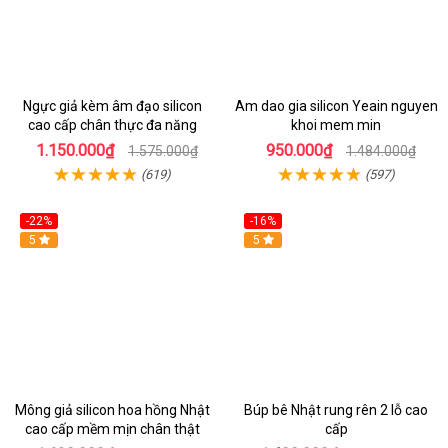
Ngực giả kèm âm đạo silicon
Am dao gia silicon Yeain nguyen
cao cấp chân thực đa năng
khoi mem min
1.150.000₫
950.000₫
1.575.000₫
1.484.000₫
(619)
(597)
-22%
-16%
5
Hot
5
Mông giả silicon hoa hồng Nhật
Búp bê Nhật rung rên 2 lỗ cao
cao cấp mềm mịn chân thật
cấp