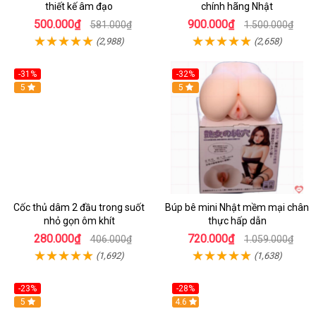
thiết kế âm đạo
chính hãng Nhật
500.000₫
900.000₫
581.000₫
1.500.000₫
(2,988)
(2,658)
-31%
-32%
Hot
5
Hot
5
Cốc thủ dâm 2 đầu trong suốt
Búp bê mini Nhật mềm mại chân
nhỏ gọn ôm khít
thực hấp dẫn
280.000₫
720.000₫
406.000₫
1.059.000₫
(1,692)
(1,638)
-23%
-28%
Hot
5
Hot
4.6