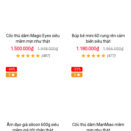
Cốc thủ dâm Magic Eyes siêu
Búp bê mini 6D rung rên cảm
mềm mịn như thật
biến siêu thật
1.500.000₫
1.180.000₫
1.948.000₫
1.966.000₫
(487)
(477)
-44%
-33%
5
Hot
5
Âm đạo giả silicon 600g siêu
Cốc thủ dâm ManMiao mềm
mềm giá tốt chân thật
mịn như thật