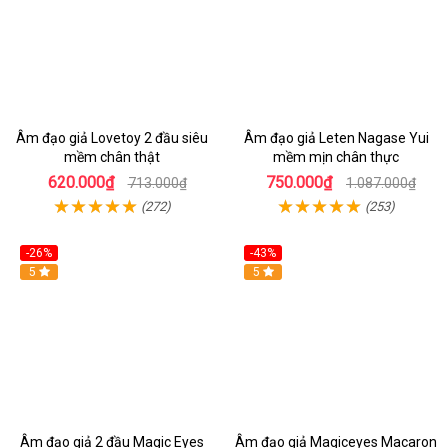
Âm đạo giả Lovetoy 2 đầu siêu
Âm đạo giả Leten Nagase Yui
mềm chân thật
mềm mịn chân thực
620.000₫
750.000₫
713.000₫
1.087.000₫
(272)
(253)
-26%
-43%
Hot
5
Hot
5
Âm đạo giả 2 đầu Magic Eyes
Âm đạo giả Magiceyes Macaron