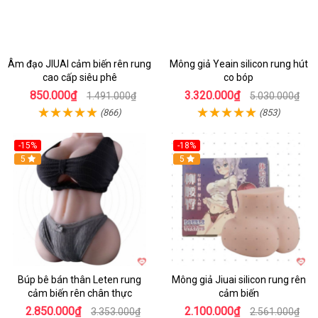
Âm đạo JIUAI cảm biến rên rung
Mông giả Yeain silicon rung hút
cao cấp siêu phê
co bóp
850.000₫
3.320.000₫
1.491.000₫
5.030.000₫
(866)
(853)
-15%
-18%
5
5
Búp bê bán thân Leten rung
Mông giả Jiuai silicon rung rên
cảm biến rên chân thực
cảm biến
2.850.000₫
2.100.000₫
3.353.000₫
2.561.000₫