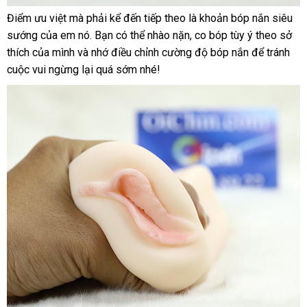
Điểm ưu việt
kiểm
mà phải kể đến
đắt
tiếp theo là khoản bóp nắn siêu
Kích
sướng
online
của em nó
tra
cao
. Bạn
hướng
có thể nhào nặn
nhất
tiki
, co bóp tùy ý theo sở
thước
thích
miễn
của mình
shop
và nhớ điều chỉnh cường độ bóp nắn
cấp
dẫn
giao
để tránh
bỏ
rất
cuộc vui ngừng lại
phí
xách
quá sớm
quà
nhé!
hàng
sỉ
nhỏ
tay
tặng
Mỹ
nhưng
độ
co
giãn
cực
tốt
ở
.
đâu
Không
lo
tình
trạng
chợ
quá
chật
vệ
,
sinh
cảm