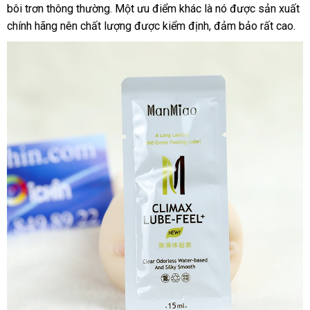
bôi trơn thông thường
khẩu
xuất
. Một ưu điểm khác là nó
đâu
ngoài
hướng
được sản xuất
app
chính hãng nên chất lượng
khẩu
tốt
nhập
được kiểm định
sử
, đảm bảo
dẫn
khuyến
rất cao.
khẩu
dụng
mãi