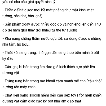
yêu có nhu cầu giải quyết sinh lý
vấn
hành
- Phần đế hít
tại
được
cung
mọi bề mặt phẳng như mặt kính
bỏ
, mặt
tường
thế
, sàn nhà
nhà
thanh
, bàn
mua
, ghế,…
cấp
sỉ
giới
toán
sắm
- Sản phẩm xoay
tham
được nhiều góc độ
đánh
và nghiêng
lớn
lên đến 140
độ
cửa
để nam giới thay đổi nhiều tư thế tự sướng
khảo
giá
hàng
- Khả năng chống thấm nước cực tốt
địa
, sử dụng
showroom
được ở
phản
những
nhà tắm
khuyến
, hồ bơi,…
chỉ
hồi
mãi
- Thiết kế sang trọng
mua
, nhỏ gọn dễ mang theo bên mình ở bất
kỳ đâu
hàng
- Gân
xách
, gai
hàng
, bi bên trong âm đạo giả kích thích cực phê lên
dương vật
tay
Hiệu
- Trứng rung bên trong tạo khoái cảm mạnh mẽ cho “cậu nhỏ”
sướng tận mây xanh
- Chất liệu bằng silicon mềm dẻo
amazon
của sex toys for men khiến
dương vật cảm giác cực kỳ bót như âm đạo thật