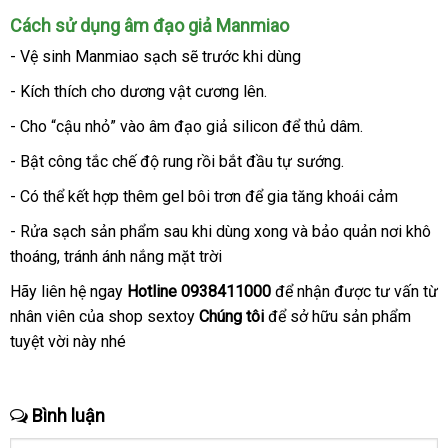
Cách sử dụng âm đạo giả Manmiao
- Vệ sinh Manmiao sạch
khách
sẽ trước khi dùng
hàng
- Kích thích cho dương vật cương lên.
- Cho “cậu nhỏ” vào âm đạo giả silicon
thống
để thủ dâm.
kê
- Bật công tắc chế độ rung rồi bắt đầu tự sướng.
- Có thể kết hợp thêm gel bôi trơn
vận
để gia tăng khoái cảm
chuyển
- Rửa sạch sản phẩm sau khi dùng xong
shopee
và bảo quản nơi khô
thoáng
đắt
, tránh ánh nắng mặt trời
nhất
Hãy liên hệ ngay
Hotline 0938411000
đăng
để nhận
hàng
được tư vấn từ
nhân viên
thông
của shop sextoy
Chúng tôi
ở
để sở hữu sản phẩm
ký
Hiệu
tuyệt vời này
minh
nơi
nhé
đâu
bán
tốt
Bình luận