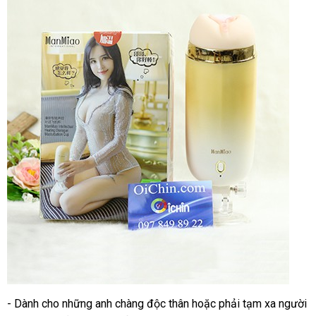
chỉnh
độ
hít
bám
dính
tận
và
nơi
góc
độ
nghiêng
đã
của
qua
âm
sử
đạo
dụng
giả.
- Dành cho
tư
những anh chàng độc thân
bảo
hoặc phải tạm xa người