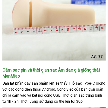
Bề
Cắm sạc pin
địa
và thời gian sạc Âm đạo giả giống thật
ngang
ManMiao
chỉ
gần
Bạn lật phần đáy sản phẩm lên
amazon
sẽ thấy 1 lỗ sạc Type-C giống
8cm
-
thương
với
thống
các dòng điện thoại Android
cũ
. Công việc
phụ
của bạn đơn giản
Phần
hiệu
chỉ là cắm vào
kê
thế
và kết nối cổng USB
sản
. Thời gian sạc trung bình
kiện
lỗ
từ 1h - 2h
gần
. Thời lượng sử dụng
giới
Đài
có thể lến tới 30p.
xuất
đút
nhất
Loan