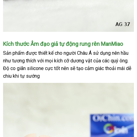
giác
bí
bách
khi
đưa
dương
Cảm
vật
Kích thước Âm đạo giả tự động rung rên ManMiao
nhận
vào
Sản phẩm
lớn
được thiết kế cho người Châu Á sử dụng nên hầu
độ
trong.
như tương thích
lớn
với
Trung
mọi kích cỡ dương vật
bình
của
thương
các quý ông
lừa
.
mềm
mại
Độ co giãn silicone cực tốt nên
Quốc
đổi
sẽ tạo cảm giác thoải mái dễ
luận
hiệu
đảo
Đài
của
chiu khi tự sướng
trả
Loan
em
nó
tự
nhé
động