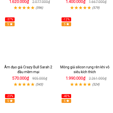
1.620.000₫
1.400.000₫
2.077.000₫
1.667.000₫
(596)
(579)
-37%
-12%
Hot
5
Hot
5
Âm đạo giả Crazy Bull Sarah 2
Mông giả silicon rung rên khi vỗ
đầu mềm mại
siêu kích thích
570.000₫
1.990.000₫
905.000₫
2.261.000₫
(543)
(524)
-23%
-40%
Hot
5
5