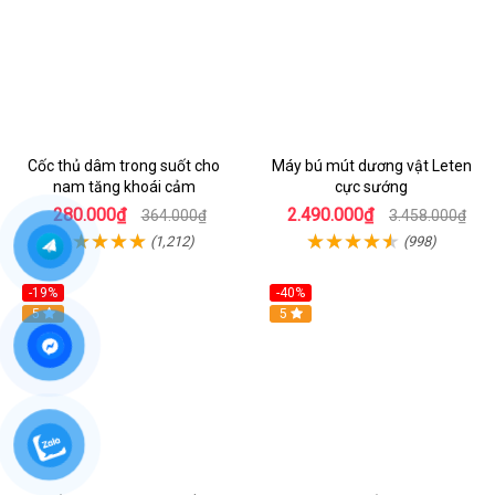
Cốc thủ dâm trong suốt cho
Máy bú mút dương vật Leten
nam tăng khoái cảm
cực sướng
280.000₫
2.490.000₫
364.000₫
3.458.000₫
(1,212)
(998)
-19%
-40%
Hot
5
5