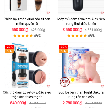
Phích hậu môn đuôi cáo silicon
Máy thủ dâm Svakom Alex Neo
mềm quyến rũ
rung thụt điều khiển
550.000₫
3.550.000₫
625.000₫
4.551.000₫
(965)
(958)
-29%
-30%
Hot
5
Hot
5
Cốc thủ dâm Lovetoy 2 đầu siêu
Búp bê bán thân Night Sakura
thật kích thích mạnh
rung rên cao cấp
840.000₫
2.780.000₫
1.183.000₫
3.971.000₫