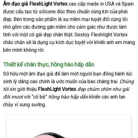
Âm đạo giả FleshLight Vortex
cao cấp made in USA
so
và Spain
p
được cấu tạo từ silicone đúc theo chuẩn vùng kín
chợ
của phái
sánh
p
đẹp
đắt
.
nổi
Bên trong sản phẩm là sự mềm mại
chiết
tuyệt đối cùng lõi
nhỏ gồm
nhất
tiếng
hướng
các đường gân mềm cho cảm giác như
khấu
đã
được làm
tình
nhận
với một cô gái đẹp chân thật
dẫn
Thái
. Sextoy Fleshlight Vortex
qua
chắc chắn
xét
thanh
sẽ là dụng cụ kích dục tuyệt vời khiến anh em mang
Lan
sử
bên mình không rời.
lý
dụng
Thiết kế chân thực
nhận
, hồng hào hấp dẫn
hàng
Sở hữu một âm đạo giả
phân
để làm một người bạn đồng hành lúc
sinh lý dâng cao chính là ước muốn
phối
tiết
của bao chàng trai
xưởng
.
Chúng
tôi
xin giới thiệu
FleshLight Vortex
đẹp chúm chím như gái
kiệm
đôi mươi
địa
với “cô bé”
hồng hào hấp dẫn
khiến
lắp
các anh tan
chảy vì sung sướng.
chỉ
đặt