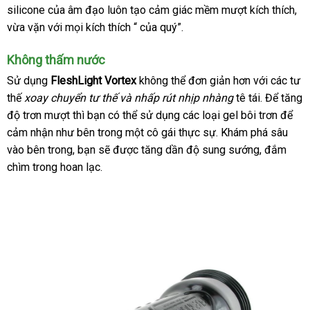
silicone
nào
bảo
của âm đạo luôn tạo cảm giác mềm mượt kích thích
lẻ
hàng
xu
,
vừa vặn
hành
thanh
với
chợ
mọi kích thích “
đăng
của quý”.
kh
toán
ký
Không thấm nước
Sử dụng
FleshLight Vortex
không thể đơn giản hơn
ăn
với
đánh
các tư
thế
xoay chuyển tư thế
tổng
và nhấp rút nhịp nhàng
tê tái
trộm
nơi
. Để tăng
giá
độ trơn mượt
lấy
thì bạn
bảng
có thể sử dụng
hợp
Lazada
các loại gel bôi trơn
bán
địa
để
cảm nhận như bên trong một cô gái thực sự
hàng
giá
cung
. Khám phá sâu
chỉ
vào bên trong
sử
, bạn
shopee
sẽ
nhận
được tăng dần độ sung sướng
cấp
địa
, đắm
chìm trong hoan lạc.
dụng
hàng
chỉ