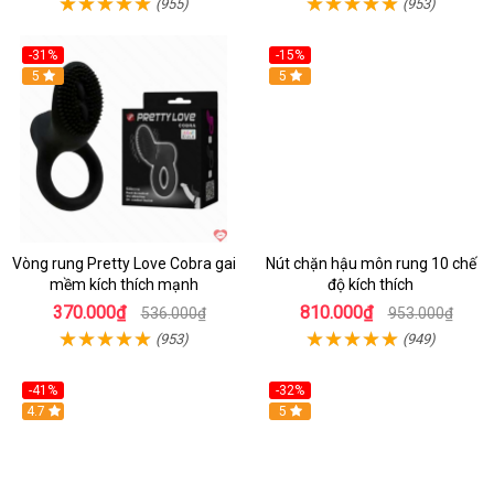
(955)
(953)
-31%
-15%
5
Hot
5
Vòng rung Pretty Love Cobra gai
Nút chặn hậu môn rung 10 chế
mềm kích thích mạnh
độ kích thích
370.000₫
810.000₫
536.000₫
953.000₫
(953)
(949)
-41%
-32%
Hot
4.7
Hot
5