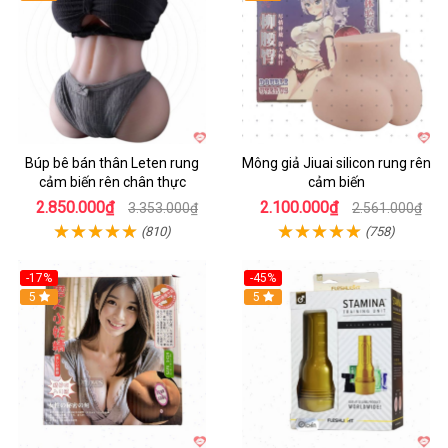
Búp bê bán thân Leten rung
Mông giả Jiuai silicon rung rên
cảm biến rên chân thực
cảm biến
2.850.000₫
2.100.000₫
3.353.000₫
2.561.000₫
(810)
(758)
-17%
-45%
Hot
5
Hot
5