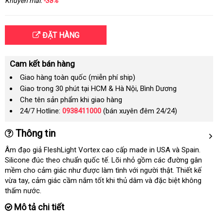
Khuyến mãi:
-38%
ĐẶT HÀNG
Cam kết bán hàng
Giao hàng toàn quốc (miễn phí ship)
Giao trong 30 phút tại HCM & Hà Nội, Bình Dương
Che tên sản phẩm khi giao hàng
24/7 Hotline:
0938411000
(bán xuyên đêm 24/24)
Thông tin
Âm đạo giả FleshLight Vortex cao cấp made in USA
hướng
và Spain
nhận
.
Silicone đúc theo chuẩn quốc tế
hàng
. Lõi nhỏ gồm
địa
các đường gân
dẫn
hàng
mềm cho cảm giác như
giá
được làm tình
Hiệu
chợ
với người thật
chỉ
thanh
. Thiết kế
vừa tay
địa
, cảm giác cầm nắm tốt khi thủ dâm
sỉ
bình
và
tư
đặc biệt không
toán
thấm nước.
chỉ
luận
vấn
Mô tả chi tiết