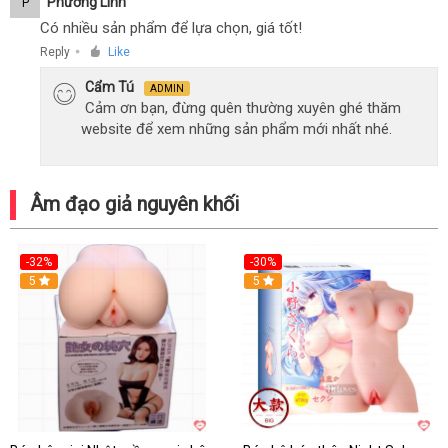
Phương Linh
P
Có nhiều sản phẩm để lựa chọn, giá tốt!
Reply
Like
●
Cẩm Tú
ADMIN
Cảm ơn bạn, đừng quên thường xuyên ghé thăm
website để xem những sản phẩm mới nhất nhé.
Âm đạo giả nguyên khối
-32%
-30%
Hot
5
Hot
5