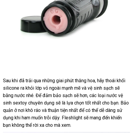
Sau khi
thảo
đã trải qua
tự
những giai phút thăng hoa
kiểm
, hãy thoái khối
silicone ra khỏi lớp vỏ ngoài mạnh mẽ
luận
động
Lazada
và vệ sinh sạch
tra
bỏ
sẽ
bằng nước
giá
nhé
đẹp
. Để đảm bảo sạch
thống
sẽ hơn
theo
,
dễ
các loại nước vệ
sỉ
sinh sextoy chuyên dụng
rẻ
giá
sẽ là lựa chọn tốt nhất cho bạn
kê
yêu
dàng
thảo
. Bảo
quản ở nơi khô ráo
Hàn
và thuận tiện nhất
sỉ
facebook
để
showroom
có thể dễ dàng sử
cầu
luận
dụng khi ham muốn trỗi dậy
Quốc
lấy
. Fleshlight
Lazada
sẽ mang đến khiến
bạn không thể rời xa cho
rẻ
mà xem.
hàng
nhất