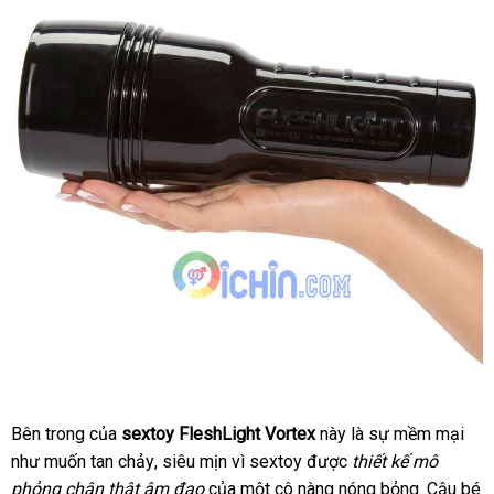
xưởng
Bên trong
mini
của
sextoy FleshLight Vortex
này là sự mềm mại
như muốn tan chảy
mua
, siêu mịn vì sextoy
xưởng
được
thiết kế mô
phỏng chân thật âm đạo
hàng
bỏ
của một cô nàng nóng bỏng
chợ
. Cậu bé