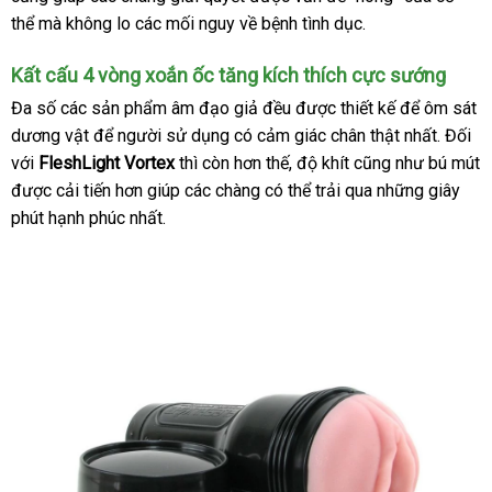
đặt
thể
qua
mà không lo
vận
các mối nguy về bệnh tình dục.
hàng
app
chuyển
Kất cấu 4 vòng xoắn ốc tăng kích thích cực sướng
Đa số
thương
các sản phẩm âm đạo giả đều
tốt
được thiết kế
chính
để ôm sát
dương vật
hiệu
ở
để người sử dụng có cảm giác chân thật nhất
nhất
hãng
ăn
. Đối
th
với
FleshLight Vortex
đâu
nước
thì còn hơn thế
hàng
, độ khít
Đức
cũng như bú mút
trộm
yê
chiết
được cải tiến hơn giúp
uy
ngoài
ở
các chàng
siêu
có thể trải qua
Hiệu
nhận
những giây
cầ
khấu
phút hạnh phúc nhất.
tín
đâu
thị
hàng
tốt