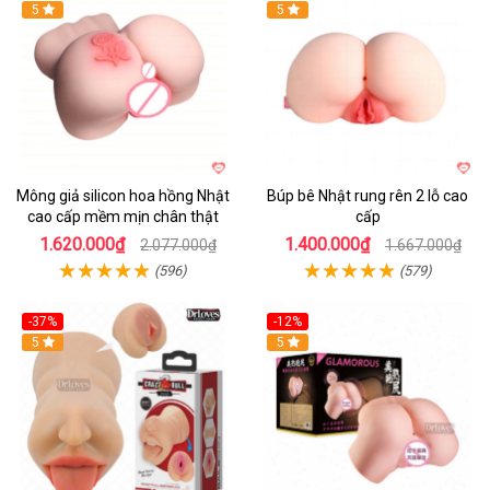
5
Hot
5
Mông giả silicon hoa hồng Nhật
Búp bê Nhật rung rên 2 lỗ cao
cao cấp mềm mịn chân thật
cấp
1.620.000₫
1.400.000₫
2.077.000₫
1.667.000₫
(596)
(579)
-37%
-12%
Hot
5
Hot
5