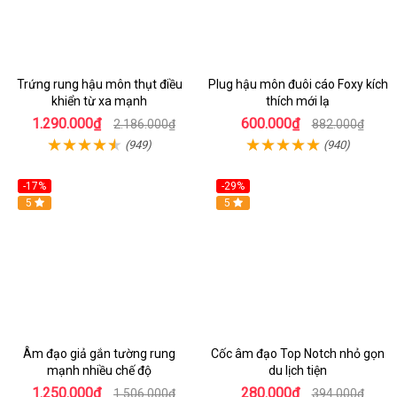
Trứng rung hậu môn thụt điều
Plug hậu môn đuôi cáo Foxy kích
khiển từ xa mạnh
thích mới lạ
1.290.000₫
600.000₫
2.186.000₫
882.000₫
(949)
(940)
-17%
-29%
5
5
Âm đạo giả gắn tường rung
Cốc âm đạo Top Notch nhỏ gọn
mạnh nhiều chế độ
du lịch tiện
1.250.000₫
280.000₫
1.506.000₫
394.000₫