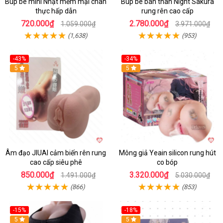
Búp bê mini Nhật mềm mại chân
Búp bê bán thân Night Sakura
thực hấp dẫn
rung rên cao cấp
720.000₫
2.780.000₫
1.059.000₫
3.971.000₫
(1,638)
(953)
-43%
-34%
5
Hot
5
Âm đạo JIUAI cảm biến rên rung
Mông giả Yeain silicon rung hút
cao cấp siêu phê
co bóp
850.000₫
3.320.000₫
1.491.000₫
5.030.000₫
(866)
(853)
-15%
-18%
5
5