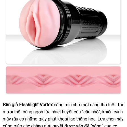
Bím giả Fleshlight Vortex
căng mịn như một nàng thơ tuổi đôi
mươi thổi bùng ngọn lửa nhiệt huyết
vận
của “cậu nhỏ”
ở
, khiến cánh
mày râu có
đẹp
những giây phút khoái lạc thăng hoa
chuyển
nổi
. Lựa chọn này
đâu
lắp
cũng giúp
Úc
các chàng giải quyết
mua
được vấn đề “nóng”
tiếng
tốt
to
của cơ