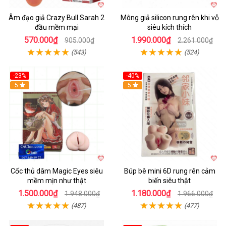
Âm đạo giả Crazy Bull Sarah 2
Mông giả silicon rung rên khi vỗ
đầu mềm mại
siêu kích thích
570.000₫
1.990.000₫
905.000₫
2.261.000₫
(543)
(524)
-23%
-40%
Hot
5
5
Cốc thủ dâm Magic Eyes siêu
Búp bê mini 6D rung rên cảm
mềm mịn như thật
biến siêu thật
1.500.000₫
1.180.000₫
1.948.000₫
1.966.000₫
(487)
(477)