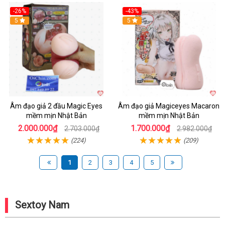
-26%
-43%
Hot
5
Hot
5
Âm đạo giả 2 đầu Magic Eyes
Âm đạo giả Magiceyes Macaron
mềm mịn Nhật Bản
mềm mịn Nhật Bản
2.000.000₫
1.700.000₫
2.703.000₫
2.982.000₫
(224)
(209)
1
2
3
4
5
Sextoy Nam