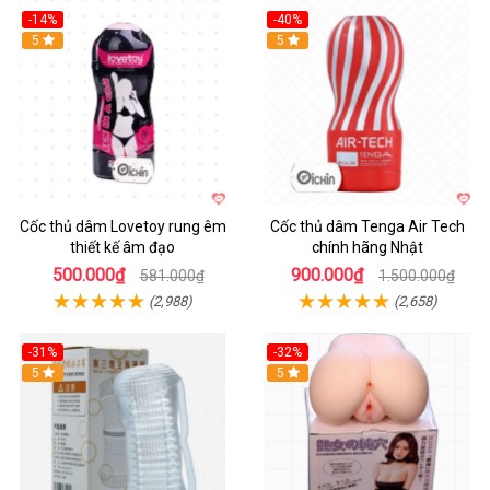
-14%
-40%
Hot
5
Hot
5
Cốc thủ dâm Lovetoy rung êm
Cốc thủ dâm Tenga Air Tech
thiết kế âm đạo
chính hãng Nhật
500.000₫
900.000₫
581.000₫
1.500.000₫
(2,988)
(2,658)
-31%
-32%
Hot
5
Hot
5