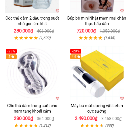
Cốc thủ dâm 2 đầu trong suốt
Búp bê mini Nhật mềm mại chân
nhỏ gọn ôm khít
thực hấp dẫn
280.000₫
720.000₫
406.000₫
1.059.000₫
(1,692)
(1,638)
-23%
-28%
Hot
5
Hot
4.6
Cốc thủ dâm trong suốt cho
Máy bú mút dương vật Leten
nam tăng khoái cảm
cực sướng
280.000₫
2.490.000₫
364.000₫
3.458.000₫
(1,212)
(998)