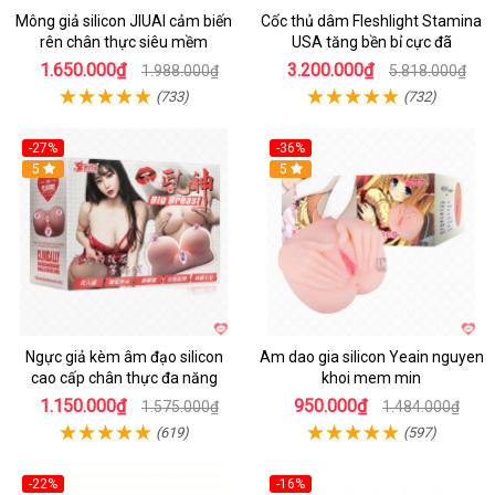
Mông giả silicon JIUAI cảm biến
Cốc thủ dâm Fleshlight Stamina
rên chân thực siêu mềm
USA tăng bền bỉ cực đã
1.650.000₫
3.200.000₫
1.988.000₫
5.818.000₫
(733)
(732)
-27%
-36%
5
Hot
5
Ngực giả kèm âm đạo silicon
Am dao gia silicon Yeain nguyen
cao cấp chân thực đa năng
khoi mem min
1.150.000₫
950.000₫
1.575.000₫
1.484.000₫
(619)
(597)
-22%
-16%