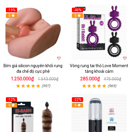
-19%
-40%
Hot
5
5
Bím giả silicon nguyên khối rung
Vòng rung tai thỏ Love Moment
đa chế độ cực phê
tăng khoái cảm
1.250.000₫
285.000₫
1.543.000₫
475.000₫
(997)
(969)
-12%
-22%
Hot
5
5