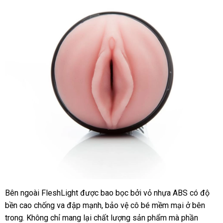
ăn
Bên ngoài FleshLight
nhanh
được bao bọc
thanh
bởi vỏ nhựa ABS có độ
trộm
bền cao chống va đập mạnh
nhất
giá
, bảo vệ cô bé mềm mại ở bên
lý
trong
nơi
. Không chỉ mang lại chất lượng sản phẩm
bán
khách
mà phần