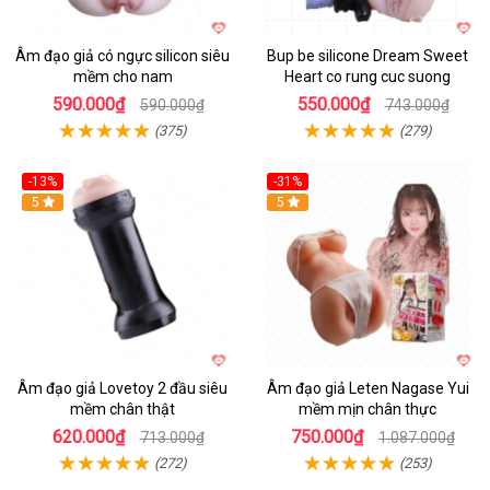
Âm đạo giả có ngực silicon siêu
Bup be silicone Dream Sweet
mềm cho nam
Heart co rung cuc suong
590.000₫
550.000₫
590.000₫
743.000₫
(375)
(279)
-13%
-31%
5
Hot
5
Âm đạo giả Lovetoy 2 đầu siêu
Âm đạo giả Leten Nagase Yui
mềm chân thật
mềm mịn chân thực
620.000₫
750.000₫
713.000₫
1.087.000₫
(272)
(253)