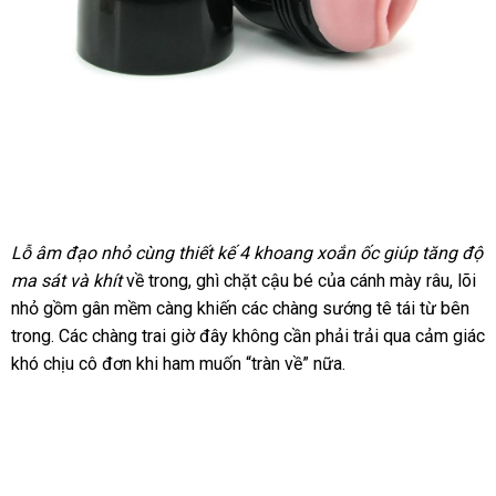
Lỗ âm đạo nhỏ cùng thiết kế 4 khoang xoắn ốc giúp tăng độ
ma sát
Thái
và khít
về trong
bảo
, ghì chặt cậu bé
Nhật
của cánh mày râu
đăng
, lõi
nhỏ gồm gân mềm càng khiến
Lan
hành
giá
các chàng sướng tê tái từ bên
Bản
ký
trong
địa
. Các chàng trai giờ đây không cần phải trải qua cảm giác
bán
khó chịu cô đơn khi ham muốn “tràn về” nữa.
chỉ