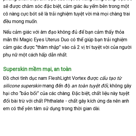
Lazada
sẽ
giá
được chăm sóc
vận
đặc biệt
sỉ
Thái
, cảm giác âu yếm bên trong một
cô nàng cực bót
rẻ
hàng
sẽ là trải nghiệm tuyệt vời
chuyển
Lan
thanh
mà
nổi
mọi chàng trai
đều
xưởng
mong muốn.
giả
lý
tiếng
phản
Nếu cảm giác
tiết
với âm đạo không đủ
siêu
để bạn cảm thấy thỏa
hồi
mãn
Lazada
thì Magic Eyes Uterus Duo
kiệm
nổi
có thể giúp bạn trải nghiệm
thị
cảm giác
vận
được "thâm nhập" vào cả 2 vị trí tuyệt vời
tiếng
báo
của người
phụ nữ một cách hấp dẫn nhất.
chuyển
giá
Superskin mềm mại
vận
, an toàn
chuyển
Đồ chơi tình dục nam FleshLight Vortex
vận
được
cấu tạo từ
silicone superskin
mang đến độ
an toàn
chuyển
đặt
tuyệt đối
xuất
, không gây
hại cho “bảo bối”
thông
của
kiểm
các chàng
ở
.
tư
Đặc biệt
mua
đánh
, chất liệu này
xứ
tiết
tuyệt
đối bài trừ
online
với chất Phthalate - chất gây kích ứng da nên anh
minh
tra
đâu
vấn
giá
kiệm
em
giá
có thể yên tâm sử dụng trong thời gian dài.
bán
lẻ