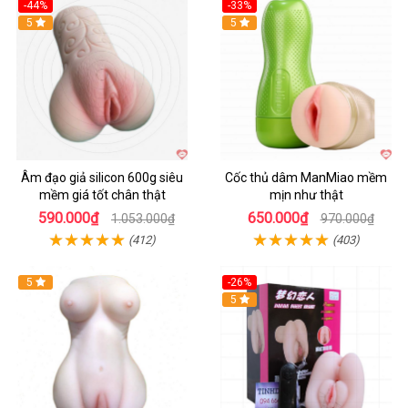
-44%
-33%
5
Hot
5
Âm đạo giả silicon 600g siêu
Cốc thủ dâm ManMiao mềm
mềm giá tốt chân thật
mịn như thật
590.000₫
650.000₫
1.053.000₫
970.000₫
(412)
(403)
5
-26%
Hot
5