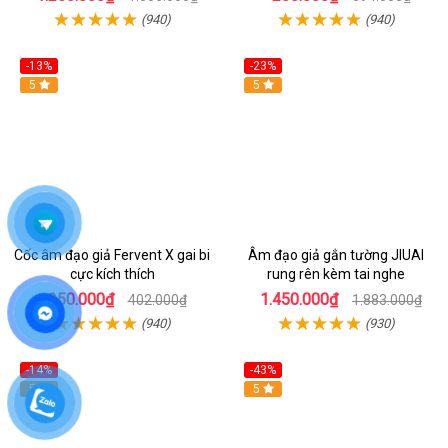
(940)
(940)
-13%
-23%
Hot
5
5
Cốc âm đạo giả Fervent X gai bi
Âm đạo giả gắn tường JIUAI
cực kích thích
rung rên kèm tai nghe
350.000₫
1.450.000₫
402.000₫
1.883.000₫
(940)
(930)
-14%
-43%
Hot
5
5