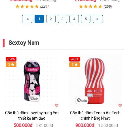
(224)
(209)
1
2
3
4
5
Sextoy Nam
-14%
-40%
Hot
5
Hot
5
Cốc thủ dâm Lovetoy rung êm
Cốc thủ dâm Tenga Air Tech
thiết kế âm đạo
chính hãng Nhật
500.000₫
900.000₫
581.000₫
1.500.000₫