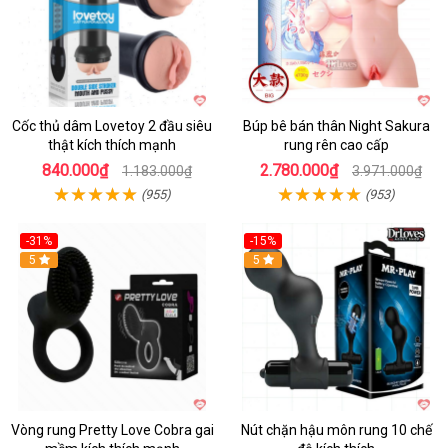
Cốc thủ dâm Lovetoy 2 đầu siêu
Búp bê bán thân Night Sakura
thật kích thích mạnh
rung rên cao cấp
840.000₫
2.780.000₫
1.183.000₫
3.971.000₫
(955)
(953)
-31%
-15%
5
Hot
5
Vòng rung Pretty Love Cobra gai
Nút chặn hậu môn rung 10 chế