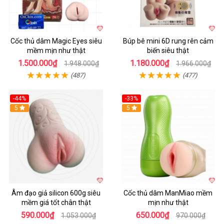
Cốc thủ dâm Magic Eyes siêu
Búp bê mini 6D rung rên cảm
mềm mịn như thật
biến siêu thật
1.500.000₫
1.180.000₫
1.948.000₫
1.966.000₫
(487)
(477)
-44%
-33%
5
Hot
5
Âm đạo giả silicon 600g siêu
Cốc thủ dâm ManMiao mềm
mềm giá tốt chân thật
mịn như thật
590.000₫
650.000₫
1.053.000₫
970.000₫