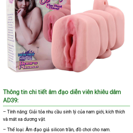
Âm
Thông tin chi tiết âm đạo diễn viên khiêu dâm
đạo
AD39:
giả
Ashton
– Tính năng: Giải tỏa nhu cầu sinh lý
nơi
của nam giới
cửa
, kích thích
Tru
Moore
và mát xa dương vật.
nào
hàng
Quố
AD39
vận
được
– Thể loại: Âm đạo giả silicon trần
địa
, đồ chơi cho nam.