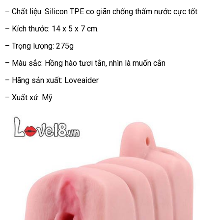
chuyển
mô
chỉ
– Chất liệu: Silicon TPE co giãn chống thấm nước cực tốt
phòng
y
– Kích thước: 14 x 5 x 7 cm.
như
vùng
– Trọng lượng: 275g
kín
– Màu sắc: Hồng hào tươi tắn
báo
, nhìn là muốn cắn
nhận
của
giá
xét
diễn
– Hãng sản xuất: Loveaider
việc
– Xuất xứ: Mỹ
khiêu
dâm
thực
sự.