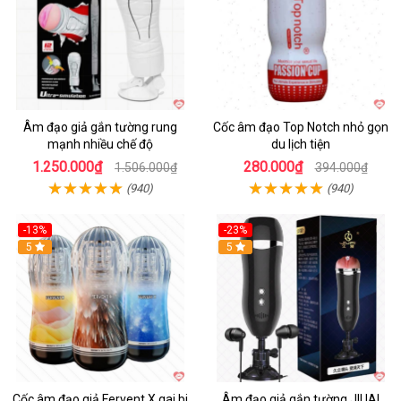
Âm đạo giả gắn tường rung
Cốc âm đạo Top Notch nhỏ gọn
mạnh nhiều chế độ
du lịch tiện
1.250.000₫
280.000₫
1.506.000₫
394.000₫
(940)
(940)
-13%
-23%
Hot
5
5
Cốc âm đạo giả Fervent X gai bi
Âm đạo giả gắn tường JIUAI