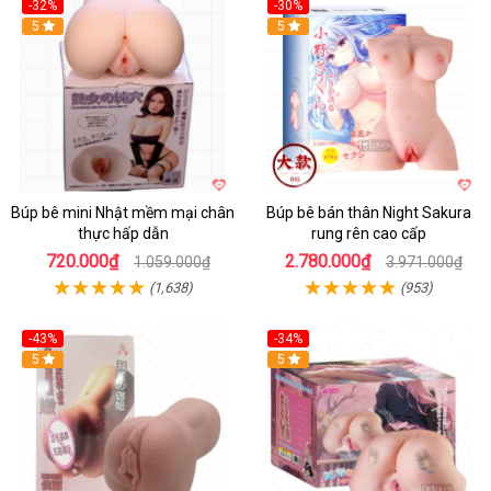
-32%
-30%
Hot
5
Hot
5
Búp bê mini Nhật mềm mại chân
Búp bê bán thân Night Sakura
thực hấp dẫn
rung rên cao cấp
720.000₫
2.780.000₫
1.059.000₫
3.971.000₫
(1,638)
(953)
-43%
-34%
5
Hot
5