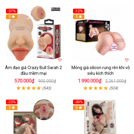
-37%
-12%
Hot
5
Hot
5
Âm đạo giả Crazy Bull Sarah 2
Mông giả silicon rung rên khi vỗ
đầu mềm mại
siêu kích thích
570.000₫
1.990.000₫
905.000₫
2.261.000₫
(543)
(524)
-23%
-40%
Hot
5
5