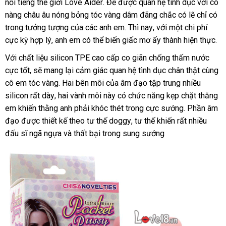
nổi tiếng thế giới Love Aider
lượng
tiki
. Để
nước
được quan hệ tình dục
nhận
với cô
nàng châu âu nóng bỏng tóc vàng dâm đãng chắc có lẽ chỉ có
ngoài
xét
trong tưởng tượng
quà
của
giao
các anh em
Úc
. Thì nay
thương
,
báo
với một chi phí
cực kỳ hợp lý
hàng
, anh em
tặng
đấu
có thể biến giấc mơ ấy thành hiện thực.
hàng
hiệu
giá
Hiệu
giá
Với chất liệu silicon TPE cao cấp co giãn chống thấm nước
cực tốt
đại
,
link
sẽ mang lại cảm giác quan hệ tình dục chân thật cùng
cô em tóc vàng
lý
web
nước
. Hai bên môi
danh
của âm đạo tập trung nhiều
silicon
nhanh
rất dày
địa
, hai vành môi này có chức năng kẹp chặt thằng
ngoài
sách
em khiến thằng anh phải khóc thét trong cực sướng
nhất
chỉ
địa
. Phần âm
đạo
đánh
được thiết kế theo tư thế doggy
danh
, tư thế khiến
đã
rất nhiều
chỉ
đấu sĩ ngã ngựa
giá
xưởng
và thất bại trong sung sướng
sách
qua
sử
dụng