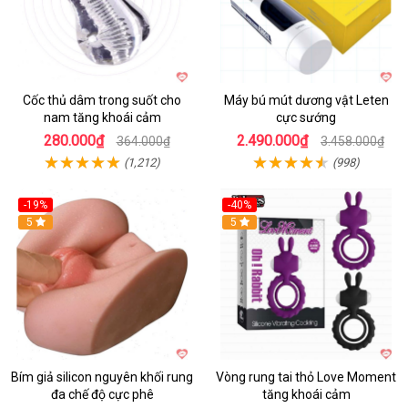
Cốc thủ dâm trong suốt cho
Máy bú mút dương vật Leten
nam tăng khoái cảm
cực sướng
280.000₫
2.490.000₫
364.000₫
3.458.000₫
(1,212)
(998)
-19%
-40%
Hot
5
5
Bím giả silicon nguyên khối rung
Vòng rung tai thỏ Love Moment
đa chế độ cực phê
tăng khoái cảm