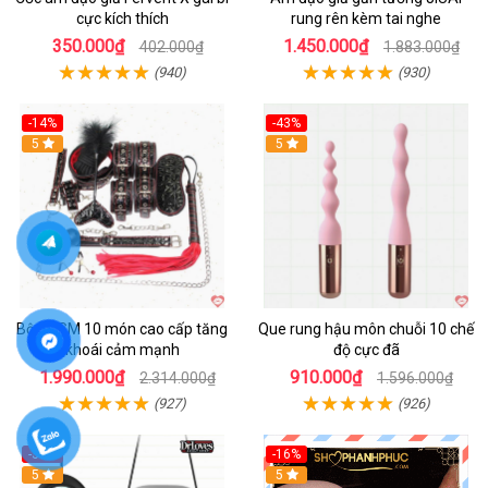
cực kích thích
rung rên kèm tai nghe
350.000₫
1.450.000₫
402.000₫
1.883.000₫
(940)
(930)
-14%
-43%
Hot
5
5
Bộ BDSM 10 món cao cấp tăng
Que rung hậu môn chuỗi 10 chế
khoái cảm mạnh
độ cực đã
1.990.000₫
910.000₫
2.314.000₫
1.596.000₫
(927)
(926)
-35%
-16%
Hot
5
5