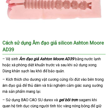
em
săn
lùng
vì
nó
mang
hướng
Bên
lại
dẫn
trong
cảm
Cách sử dụng Âm đạo giả silicon Ashton Moore
Âm
giác
AD39
đạo
sung
giả
sướng
– Vệ sinh
Âm đạo giả Ashton Moore AD39
bằng nước lạnh
vou
Ashton
như
hoặc xà phòng diệt khuẩn trước
Đài
và sau khi sử dụng xong
bình
.
Moore
đang
Dùng khăn sạch lau khô
AD39
lấy
để bảo quản.
Loan
luận
làm
gồm
tình
hàng
– Kích thích cho dương vật cương cứng rồi đút vào bên trong
sử
các
bình
với
âm đạo giả
đấu
để thủ dâm
an
và trải nghiệm cảm giác sung sướng
nội
dụng
gân
luận
người
mà sản phẩm mang lại.
giá
toàn
địa
gài
thật.
làm
– Sử dụng BAO CAO SU durex
qua
và
gel bôi trơn
sagami khi
tăng
quan hệ tình dục cùng người tình tóc vàng nóng bỏng
app
ở
để giữ