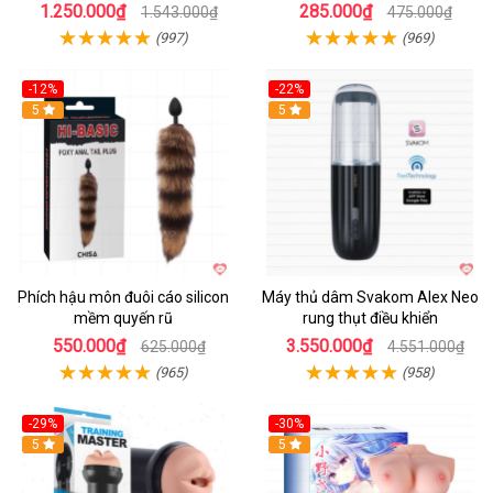
1.250.000₫
285.000₫
1.543.000₫
475.000₫
(997)
(969)
-12%
-22%
Hot
5
5
Phích hậu môn đuôi cáo silicon
Máy thủ dâm Svakom Alex Neo
mềm quyến rũ
rung thụt điều khiển
550.000₫
3.550.000₫
625.000₫
4.551.000₫
(965)
(958)
-29%
-30%
Hot
5
Hot
5