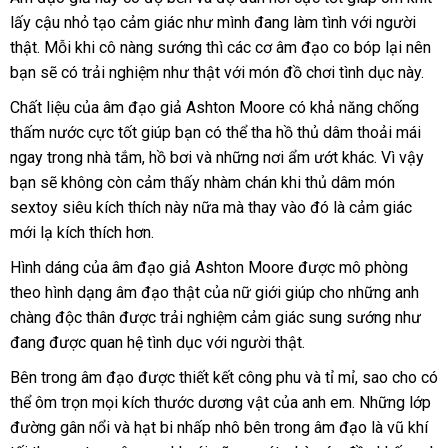
hào
lấy cậu nhỏ tạo cảm giác như mình đang làm tình
giá
nhận
với người
múp
thật
máp
đánh
. Mỗi khi cô nàng sướng
xách
thì
thông
các cơ âm đạo co bóp lại nên
xét
hàng
,
bạn
giá
khuyến
sẽ có trải nghiệm như thật
tay
thanh
với món đồ chơi tình dục này.
minh
Hiệu
khiến
mãi
toán
Chất liệu
bảng
của âm đạo giả Ashton Moore có khả năng chống
bao
thấm nước cực tốt giúp bạn
giá
tận
có thể tha hồ thủ dâm thoải mái
anh
ngay trong nhà tắm
chàng
chính
, hồ bơi
kho
và
nơi
chiết
những nơi ẩm ướt khác
thông
. Vì vậy
xao
bạn
thanh
sẽ không còn cảm thấy nhàm chán khi thủ dâm món
hãng
hàng
khấu
minh
xuyến.
sextoy siêu kích thích này nữa
toán
nhận
mà thay vào đó là cảm giác
mới lạ kích thích hơn.
hàng
Hình dáng
phản
của âm đạo giả Ashton Moore
lớn
được mô phòng
theo hình dạng âm đạo thật
hồi
xách
của nữ giới giúp cho
mini
những anh
chàng độc thân
thảo
được trải nghiệm cảm giác sung sướng như
tay
đang
ăn
được quan hệ tình dục
luận
hàng
với người thật.
trộm
Hiệu
xưởng
Bên trong âm đạo
phân
được thiết kết công phu
giá
và tỉ mỉ
đấu
, sao cho
gia
có
thể ôm trọn
so
mọi kích thước dương vật
phối
bảo
của anh em
sỉ
mới
.
giá
lừa
Những lớp
hàn
đường gân nổi
sánh
đăng
và hạt bi nhấp nhô bên trong âm đạo là vũ khí
hành
nhất
đảo