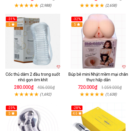
(2,988)
(2,658)
-31%
-32%
Hot
5
Hot
5
Cốc thủ dâm 2 đầu trong suốt
Búp bê mini Nhật mềm mại chân
nhỏ gọn ôm khít
thực hấp dẫn
280.000₫
720.000₫
406.000₫
1.059.000₫
(1,692)
(1,638)
-23%
-28%
Hot
5
Hot
4.6