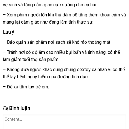
thêm
vệ sinh
phân
và tăng cảm giác cực sướng cho cả hai.
đâu
cảm
phối
tốt
giác
– Xem phim người lớn khi thủ dâm
tổng
sẽ tăng thêm khoái cảm
giá
và
sung
mang lại cảm giác như đang làm tình thực sự.
hợp
sỉ
sướng
khi
Lưu ý
thủ
– Bảo quản sản phẩm nơi sạch
bảo
sẽ khô ráo thoáng mát
dâm.
hành
– Tránh nơi có độ ẩm cao nhiều bụi bẩn
tiki
và ánh nắng
chợ
,
mini
có thể
làm giảm tuổi thọ sản phẩm.
– Không đưa người khác dùng chung sextoy cá nhân vì có thế
thể lây bệnh nguy hiểm qua đường tình dục.
– Để xa tầm tay trẻ em.
Bình luận