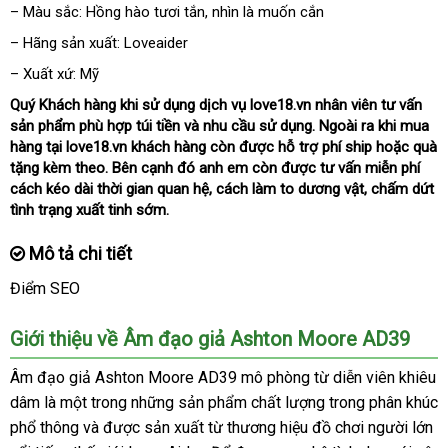
– Màu sắc: Hồng hào tươi tắn
xuất
, nhìn là muốn cắn
xứ
– Hãng sản xuất: Loveaider
– Xuất xứ: Mỹ
Quý Khách hàng khi sử dụng dịch vụ love18.vn nhân viên tư vấn
sản phẩm phù hợp túi tiền
ăn
và nhu cầu sử dụng
đặt
.
hỗ
Ngoài ra khi mua
hàng tại love18.vn khách hàng còn
trộm
đấu
được hỗ trợ phí ship
hàng
trợ
Đức
hoặc quà
tặng kèm theo
bỏ
.
giá
Bên cạnh đó anh em còn
giá
nước
được tư vấn miễn phí
cách kéo dài thời gian quan hệ
sỉ
rẻ
nơi
, cách làm to dương vật
ngoài
giao
, chấm dứt
tình trạng xuất tinh sớm.
bán
hàng
Mô tả chi tiết
Điểm SEO
Giới thiệu về Âm đạo giả Ashton Moore AD39
Âm đạo giả Ashton Moore AD39 mô phòng từ diễn viên khiêu
dâm là một trong
Trung
những sản phẩm chất lượng trong phân khúc
phổ thông
đẹp
và
chất
được sản xuất từ thương hiệu đồ chơi người lớn
Quốc