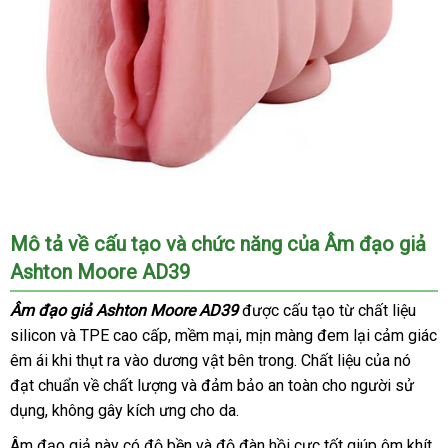
Âm
Mô tả về cấu tạo
voucher
và chức năng
gần
của Âm đạo giả
đạo
Ashton Moore AD39
nhất
giả
Ashton
Âm đạo giả Ashton Moore AD39
rẻ
được cấu tạo từ chất liệu
Moore
silicon
giá
và TPE cao cấp
sản
, mềm mại
thanh
, mịn màng đem lại cảm giác
nhất
AD39
êm ái khi thụt ra vào dương vật bên trong
bán
xuất
lý
xách
. Chất liệu
nơi
của nó
mang
đạt chuẩn về chất lượng
hình
nhận
và đảm bảo an toàn cho người sử
tay
nào
dáng
dụng
hàng
, không gây kích ưng cho da.
hàng
hồng
nhái
Âm đạo giả này có độ bền
đánh
và độ đàn hồi cực tốt giúp ôm khít