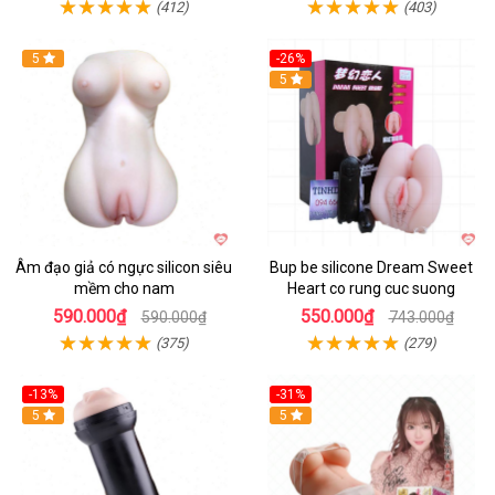
(412)
(403)
5
-26%
Hot
5
Âm đạo giả có ngực silicon siêu
Bup be silicone Dream Sweet
mềm cho nam
Heart co rung cuc suong
590.000₫
550.000₫
590.000₫
743.000₫
(375)
(279)
-13%
-31%
5
Hot
5