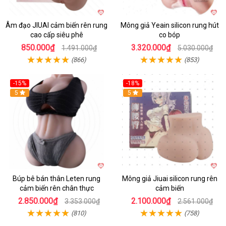
Âm đạo JIUAI cảm biến rên rung
Mông giả Yeain silicon rung hút
cao cấp siêu phê
co bóp
850.000₫
3.320.000₫
1.491.000₫
5.030.000₫
(866)
(853)
-15%
-18%
5
5
Búp bê bán thân Leten rung
Mông giả Jiuai silicon rung rên
cảm biến rên chân thực
cảm biến
2.850.000₫
2.100.000₫
3.353.000₫
2.561.000₫
(810)
(758)