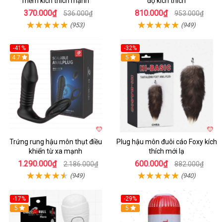
mềm kích thích mạnh
độ kích thích
370.000₫
810.000₫
536.000₫
953.000₫
(953)
(949)
-41%
-32%
Hot
4.7
Hot
5
Trứng rung hậu môn thụt điều
Plug hậu môn đuôi cáo Foxy kích
khiển từ xa mạnh
thích mới lạ
1.290.000₫
600.000₫
2.186.000₫
882.000₫
(949)
(940)
-17%
-29%
5
5