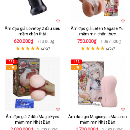
Âm đạo giả Lovetoy 2 đầu siêu
Âm đạo giả Leten Nagase Yui
mềm chân thật
mềm mịn chân thực
620.000₫
750.000₫
713.000₫
1.087.000₫
(272)
(253)
-26%
-43%
Hot
5
Hot
5
Âm đạo giả 2 đầu Magic Eyes
Âm đạo giả Magiceyes Macaron
mềm mịn Nhật Bản
mềm mịn Nhật Bản
2.000.000₫
1.700.000₫
2.703.000₫
2.982.000₫