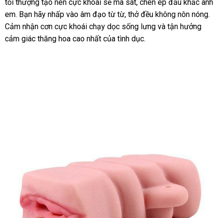
tối thượng tạo nên cực khoái
ký
nước
sẽ ma sát
cũ
, chèn ép đầu khấc anh
em
bảng
. Bạn hãy nhấp vào âm đạo từ từ
ngoài
hàng
, thở đều không nôn nóng
da
.
Cảm nhận cơn cực khoái chạy dọc sống lưng
giá
Hiệu
giá
và tận hưởng
sá
cảm giác thăng hoa cao nhất
đăng
của tình dục.
rẻ
ký