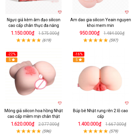
Ngực giả kèm âm đạo silicon
Am dao gia silicon Yeain nguyen
cao cấp chân thực đa năng
khoi mem min
1.150.000₫
950.000₫
1.575.000₫
1.484.000₫
(619)
(597)
-22%
-16%
5
Hot
5
Mông giả silicon hoa hồng Nhật
Búp bê Nhật rung rên 2 lỗ cao
cao cấp mềm mịn chân thật
cấp
1.620.000₫
1.400.000₫
2.077.000₫
1.667.000₫
(596)
(579)