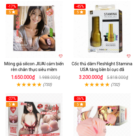
-17%
-45%
Hot
5
Hot
5
Mông giả silicon JIUAI cảm biến
Cốc thủ dâm Fleshlight Stamina
rên chân thực siêu mềm
USA tăng bền bỉ cực đã
1.650.000₫
3.200.000₫
1.988.000₫
5.818.000₫
(733)
(732)
-27%
-36%
5
Hot
5