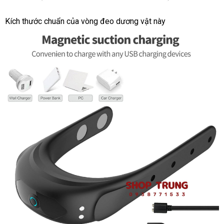
Kích thước chuẩn
tự
của vòng đeo dương vật này
động