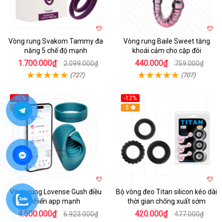
Vòng rung Svakom Tammy đa
Vòng rung Baile Sweet tăng
năng 5 chế độ mạnh
khoái cảm cho cặp đôi
1.700.000₫
440.000₫
2.099.000₫
759.000₫
(727)
(707)
-35%
-12%
Hot
5
5
Vòng rung Lovense Gush điều
Bộ vòng đeo Titan silicon kéo dài
khiển app mạnh
thời gian chống xuất sớm
4.500.000₫
420.000₫
6.923.000₫
477.000₫