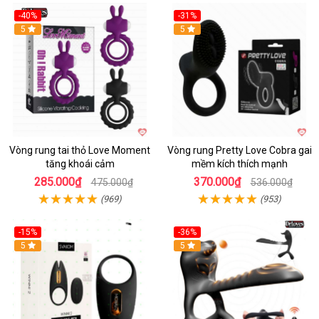
-40%
-31%
5
5
Vòng rung tai thỏ Love Moment
Vòng rung Pretty Love Cobra gai
tăng khoái cảm
mềm kích thích mạnh
285.000₫
370.000₫
475.000₫
536.000₫
(969)
(953)
-15%
-36%
Hot
5
Hot
5