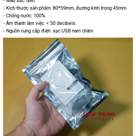
- Màu sắc: đen.
- Kích thước sản phẩm: 80*59mm
chất
, đường kính trong 45mm.
- Chống nước: 100%
lượng
- Âm thanh làm việc: < 50 decibels.
- Nguồn cung cấp điện: sạc USB nam châm.