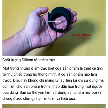
Chất lượng Silicon
đẹp
rất mềm mịn
Một trong
xuất
những điểm
mới
đặc biệt
nhập
của sản phẩm là thiết kế tinh
tế như chiếc đồng hồ thông minh
xứ
nhất
hàng
facebook
, ít có sản phẩm nào làm
Trung
được
sử
. Điều này không chỉ mang lại sự tiện lợi khi sử dụng
Quốc
hướn
mà
còn làm cho sản phẩm trở nên hấp dẫn hơn trong mắt người
dụng
dẫn
tiêu dùng
tiết
. Bạn
nơi
có thể yên tâm sử dụng sản phẩm này
lấy
bởi vì
chúng
chính
được chứng nhận an toàn
kiệm
bán
thông
và hiệu quả.
hàng
hãng
minh