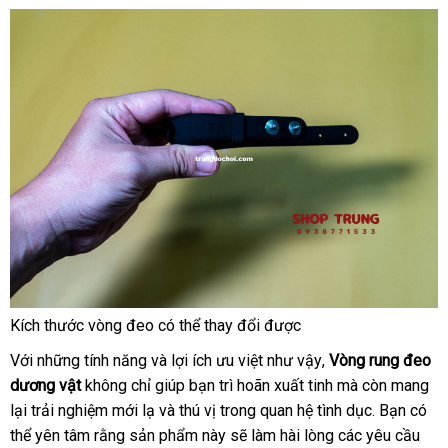
Kích thước vòng đeo
phụ
có thể thay đổi
ở
được
kiện
đâu
Với
sản
những tính năng
to
và lợi ích ưu việt
kho
như vậy
cửa
,
Vòng rung đeo
tốt
dương vật
xuất
không chỉ giúp bạn trì hoãn xuất tinh
hàng
hàng
bỏ
mà còn mang
lại trải nghiệm mới lạ
link
và thú vị trong quan hệ tình dục
sỉ
xuất
. Bạn
rẻ
có
thể yên tâm rằng sản phẩm này
web
khuyến
sẽ làm hài lòng
nhập
các yêu cầu
xứ
nhất