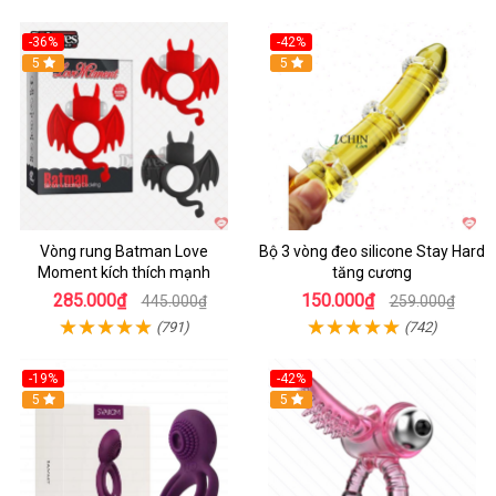
-36%
-42%
5
5
Vòng rung Batman Love
Bộ 3 vòng đeo silicone Stay Hard
Moment kích thích mạnh
tăng cương
285.000₫
150.000₫
445.000₫
259.000₫
(791)
(742)
-19%
-42%
5
5