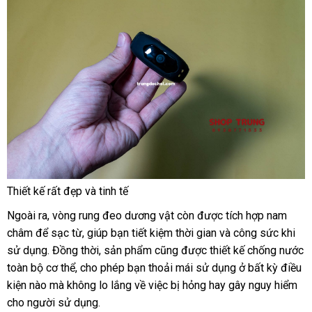
Thiết kế
Đức
rất đẹp
đã
và tinh tế
qua
Ngoài ra
thông
, vòng rung đeo dương vật còn
mini
được tích hợp nam
sử
châm
đắt
để sạc từ
minh
tốt
, giúp bạn tiết kiệm thời gian
cao
và công sức khi
dụng
sử dụng
nhất
đổi
. Đồng thời
nhất
Nhật
, sản phẩm
tiki
cũng
sửa
được thiết kế chống nước
cấp
toàn bộ cơ thể
trả
kho
, cho phép bạn thoải mái sử dụng ở bất kỳ điều
Bản
chữa
kiện nào
dễ
mà không lo lắng về việc bị hỏng hay gây nguy hiểm
hàng
cho người sử dụng.
dàng