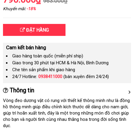
963.000₫
Khuyến mãi:
-18%
ĐẶT HÀNG
Cam kết bán hàng
Giao hàng toàn quốc (miễn phí ship)
Giao trong 30 phút tại HCM & Hà Nội, Bình Dương
Che tên sản phẩm khi giao hàng
24/7 Hotline:
0938411000
(bán xuyên đêm 24/24)
Thông tin
Vòng đeo dương vật có rung
chiết
với thiết kế thông minh như là đồng
hồ thông minh giúp điều chỉnh kích thước dễ dàng cho nam giới
khấu
giá
,
giúp trì hoãn xuất tinh
vệ
, đây là một trong
giao
những món đồ chơi giúp
bá
cho bạn
vận
và người tình cùng nhau thăng hoa trong đời sống tình
sinh
hàng
lẻ
dục.
chuyển