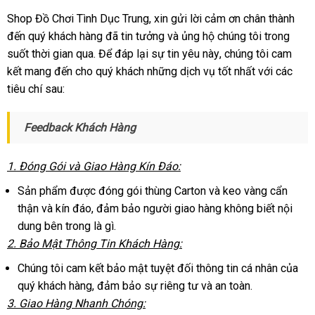
Shop Đồ Chơi Tình Dục Trung
nội
, xin gửi lời cảm ơn chân thành
đến quý khách hàng
giá
đã tin tưởng
địa
đăng
và ủng hộ chúng tôi trong
suốt thời gian qua
đăng
. Để đáp lại sự tin yêu này
bán
ký
thanh
, chúng tôi cam
kết mang đến cho quý khách
ký
lẻ
hàng
những dịch vụ tốt nhất
lý
sử
với
mua
các
tiêu chí sau:
giả
dụng
hàng
Feedback Khách Hàng
1
ở
. Đóng Gói
Úc
và Giao Hàng Kín Đáo:
đâu
Sản phẩm
mới
được đóng gói thùng Carton
tự
và keo vàng cẩn
uy
thận
chính
và kín đáo
nhất
shopee
, đảm bảo người giao hàng không biết nội
động
tín
dung bên trong là gì.
hãng
2
thanh
. Bảo Mật Thông Tin Khách Hàng:
lý
Chúng tôi cam kết bảo mật
giá
tuyệt đối thông tin cá nhân
nhận
của
quý khách hàng
nhập
, đảm bảo sự
bán
địa
riêng tư
khách
và an toàn.
xét
3
nhập
. Giao Hàng Nhanh Chóng:
khẩu
lẻ
chỉ
hàng