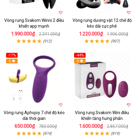
Vòng rung Svakom Winni 2 điều
Vòng rung dương vật 12 chế độ
khiển app mạnh
kéo dài cực phê
1.990.000₫
1.220.000₫
2.341.000₫
1.906.000₫
(912)
(907)
-17%
-44%
Hot
5
5
Vòng rung Aphojoy 7 chế độ kéo
Vòng rung Svakom Wini điều
dài thời gian
khiển tăng hưng phấn
650.000₫
1.600.000₫
783.000₫
2.857.000₫
(874)
(819)