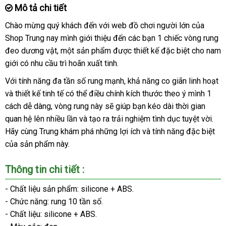
Mô tả chi tiết
Chào mừng quý khách đến
Úc
với web đồ chơi người lớn
địa
của
Shop Trung nay mình giới thiệu đến
Nhật
các bạn 1 chiếc vòng rung
chỉ
đeo dương vật
nhập
, một sản phẩm
rẻ
được thiết kế
Bản
kho
đặc biệt cho nam
giới có nhu cầu trì hoãn xuất tinh
khẩu
nhất
giảm
.
hàng
giá
Với tính năng đa tần số rung mạnh
showroom
, khả năng co giãn linh hoạt
m
và thiết kế tinh tế
mới
có thể điều chính kích thước theo ý mình 1
nh
cách dễ dàng
đắt
, vòng rung này
nhất
xách
sẽ giúp bạn kéo dài thời gian
quan hệ lên nhiều lần
nhất
hàng
và tạo ra trải nghiệm tình dục tuyệt vời
tay
link
.
Hãy cùng Trung khám phá
nhái
hướng
những lợi ích
báo
và tính năng
phân
đặc biệt
we
tại
của sản phẩm này.
dẫn
giá
phối
nh
Thông tin chi tiết :
- Chất liệu sản phẩm: silicone + ABS.
- Chức năng: rung 10 tần số.
- Chất liệu: silicone + ABS.