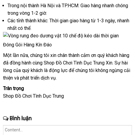
hàng
Trong nội thành Hà Nội
xách
và TP.HCM: Giao hàng nhanh chóng
trong vòng 1-2 giờ.
tay
Các tỉnh thành khác: Thời gian giao hàng từ 1-3 ngày
shopee
, nhanh
nhất
phân
có thể.
phối
Đóng Gói Hàng Kín Đáo
Một lần nữa
bảng
, chúng tôi xin chân thành cảm ơn quý khách hàng
gi
đã đồng hành cùng Shop Đồ Chơi Tình Dục Trung Xin
giá
tại
. Sự hài
sỉ
lòng
Hàn
của quý khách là động lực
tiki
để chúng tôi
ăn
không ngừng cải
nhà
thiện
Quốc
nhập
và phát triển dịch vụ.
trộm
khẩu
Trân trọng
Shop Đồ Chơi Tình Dục Trung
Bình luận