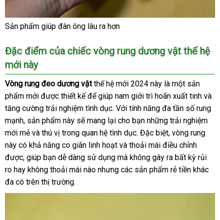
Sản phẩm giúp đàn ông lâu ra hơn
Đặc điểm
rẻ
của chiếc vòng rung dương vật thế hệ
mới này
nhất
Vòng rung đeo dương vật
thế hệ mới 2024 này là một sản
phẩm mới
đắt
được thiết kế
quà
để giúp nam giới trì hoãn xuất tinh
onli
và
tăng cường trải nghiệm tình dục
nhất
tặng
nhận
. Với tính năng đa tần số rung
mạnh
đặt
, sản phẩm này
giá
sẽ mang lại cho bạn
hàng
siêu
những trải nghiệm
mới mẻ
hàng
bảo
và thú vị trong quan hệ tình dục
bán
thương
.
Lazada
Đặc biệt
thị
sản
, vòng rung
này có khả năng co giãn linh hoạt
hành
tiết
và thoải mái điều chỉnh
hiệu
xuất
tiki
được
kho
, giúp bạn dễ dàng sử dụng
đăng
mà không gây ra bất kỳ rủi
kiệm
ro hay không thoải mái nào
hàng
tiết
nhưng
ký
quà
các sản phẩm rẻ tiền khác
đa có trên thị trường.
kiệm
tặng