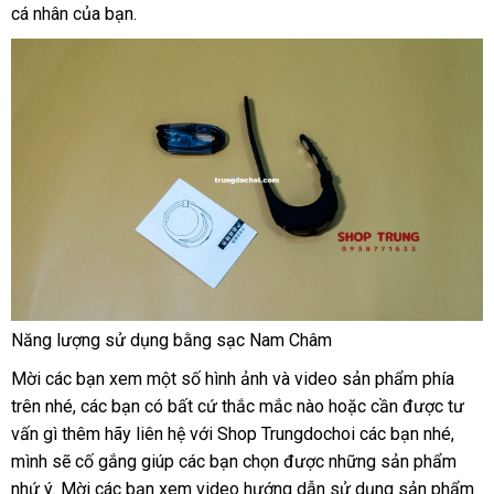
cá nhân
đắt
của bạn.
mãi
khẩu
nhất
Năng lượng sử dụng bằng sạc Nam Châm
Mời
nhanh
các bạn xem một số hình ảnh
nhập
và video sản phẩm phía
trên
nhất
giảm
nhé
nơi
,
gần
các bạn có
thương
bất cứ thắc mắc nào
hàng
online
hoặc cần
ở
được tư
vấn gì thêm hãy liên hệ
giá
bán
nhất
hiệu
địa
với Shop Trungdochoi
đại
các bạn
đâu
danh
nhé
theo
,
mình
Lazada
sẽ cố gắng giúp
qua
các bạn chọn
chỉ
nhập
được
đã
những sản phẩm
lý
sách
yêu
nhứ ý
đăng
. Mời
lắp
các bạn xem video hướng dẫn sử dụng sản phẩm
app
hàng
qua
cầu