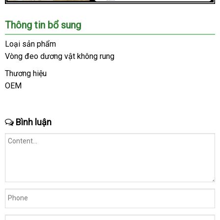
Chúng
Thông tin bổ sung
tôi
là
Loại sản phẩm
hệ
Vòng đeo dương vật không rung
thống
Shop
Thương hiệu
lớn
OEM
báo
,
giá
uy
tín
Bình luận
trong
ngành
đồ
chơi
người
lớn.