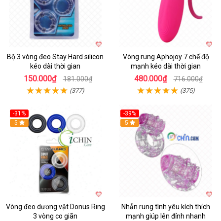
Bộ 3 vòng đeo Stay Hard silicon
Vòng rung Aphojoy 7 chế độ
kéo dài thời gian
mạnh kéo dài thời gian
150.000₫
480.000₫
181.000₫
716.000₫
(377)
(375)
-31%
-39%
5
5
Vòng đeo dương vật Donus Ring
Nhẫn rung tình yêu kích thích
3 vòng co giãn
mạnh giúp lên đỉnh nhanh