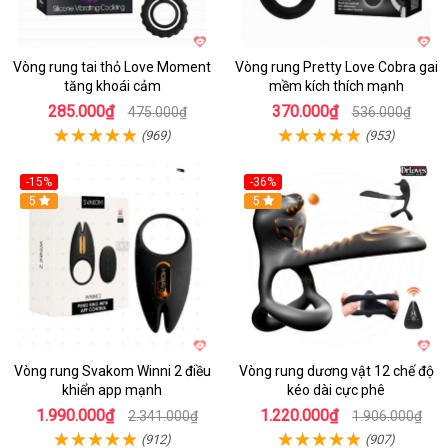
Vòng rung tai thỏ Love Moment
Vòng rung Pretty Love Cobra gai
tăng khoái cảm
mềm kích thích mạnh
285.000₫
370.000₫
475.000₫
536.000₫
(969)
(953)
-15%
-36%
Hot
5
Hot
5
Vòng rung Svakom Winni 2 điều
Vòng rung dương vật 12 chế độ
khiển app mạnh
kéo dài cực phê
1.990.000₫
1.220.000₫
2.341.000₫
1.906.000₫
(912)
(907)