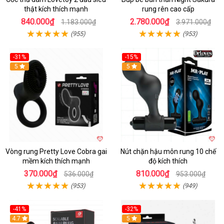
thật kích thích mạnh
rung rên cao cấp
840.000₫
2.780.000₫
1.183.000₫
3.971.000₫
(955)
(953)
-31%
-15%
5
Hot
5
Vòng rung Pretty Love Cobra gai
Nút chặn hậu môn rung 10 chế
mềm kích thích mạnh
độ kích thích
370.000₫
810.000₫
536.000₫
953.000₫
(953)
(949)
-41%
-32%
Hot
4.7
Hot
5