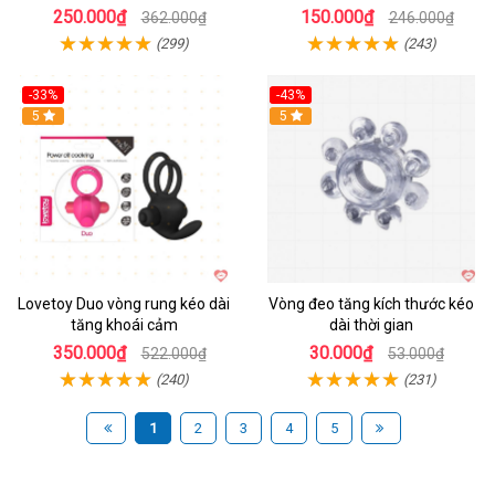
250.000₫
150.000₫
362.000₫
246.000₫
(299)
(243)
-33%
-43%
Hot
5
Hot
5
Lovetoy Duo vòng rung kéo dài
Vòng đeo tăng kích thước kéo
tăng khoái cảm
dài thời gian
350.000₫
30.000₫
522.000₫
53.000₫
(240)
(231)
1
2
3
4
5