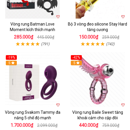
Vòng rung Batman Love
Bộ 3 vòng đeo silicone Stay Hard
Moment kích thích mạnh
tăng cương
285.000₫
150.000₫
445.000₫
259.000₫
(791)
(742)
-19%
-42%
5
5
Vòng rung Svakom Tammy đa
Vòng rung Baile Sweet tăng
năng 5 chế độ mạnh
khoái cảm cho cặp đôi
1.700.000₫
440.000₫
2.099.000₫
759.000₫