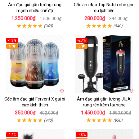
Âm đạo giả gắn tường rung
Cốc âm đạo Top Notch nhỏ gọn
mạnh nhiều chế độ
du lịch tiện
1.250.000₫
280.000₫
1.506.000₫
394.000₫
(940)
(940)
-13%
-23%
Hot
5
5
Cốc âm đạo giả Fervent X gai bi
Âm đạo giả gắn tường JIUAI
cực kích thích
rung rên kèm tai nghe
350.000₫
1.450.000₫
402.000₫
1.883.000₫
(940)
(930)
-14%
-43%