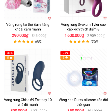
Vòng rung tai thỏ Baile tăng
Vòng rung Svakom Tyler cao
khoái cảm mạnh
cấp kích thích điểm G
290.000₫
1.600.000₫
345.000₫
2.909.000₫
(652)
(560)
-30%
-24%
Hot
5
5
Vòng rung Chisa 69 Ecstasy 10
Vòng đeo Durex silicone kéo dài
chế độ mạnh
thời gian
890.000₫
350.000₫
1.271.000₫
461.000₫