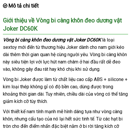
Mô tả chi tiết
Giới thiệu về Vòng bi càng khôn đeo dương vật
Joker DC60K
Vòng bi càng khôn đeo dương vật Joker DC60K
là loại
sextoy mới đến từ thương hiệu Joker dành cho nam giới kéo
dài thêm thời gian quan hệ cùng người yêu
Úc
. Vòng bi càng khôn
này siêu tiện lợi
shop
với lực hút nam châm ở hai đầu
Trung
rất dễ đeo
vào
giá
, không gây đau rát hay khó chịu khi sử dụng.
Quốc
rẻ
Vòng bi Joker
link
được làm từ chất liệu cao cấp ABS + silicone +
kim loại thép không gỉ có độ bền cao
web
giá
, dùng
xách
được trong
khoảng thời gian dài
ở
. Tuy nhiên
địa
, chiều dài
sỉ
bảo
của vòng
tay
qua
có thể tăng
giảm kích cỡ tùy thích.
đâu
chỉ
hành
app
uy
Với thiết kế nam tính mạnh mẽ hình dáng tựa như vòng càng
tín
khôn
tham
,
có
nhưng cấu tạo
Hàn
của nó lại hết sức tinh tế
facebook
. Từ
Hàn
các hạt bi
tròn cho đến điểm nhấn
khảo
nên
Quốc
đổi
đặc biệt nằm ở bi rời tăng kích cỡ
Quốc
qua