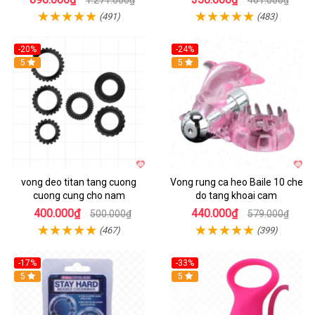
(491)
(483)
-20%
-24%
Hot
5
5
vong deo titan tang cuong
Vong rung ca heo Baile 10 che
cuong cung cho nam
do tang khoai cam
400.000₫
440.000₫
500.000₫
579.000₫
(467)
(399)
-17%
-33%
5
Hot
5