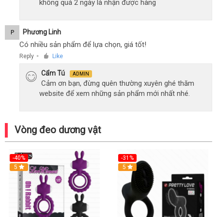
không quá 2 ngày là nhận được hàng
Phương Linh
P
Có nhiều sản phẩm để lựa chọn, giá tốt!
Reply
Like
●
Cẩm Tú
ADMIN
Cảm ơn bạn, đừng quên thường xuyên ghé thăm
website để xem những sản phẩm mới nhất nhé.
Vòng đeo dương vật
-40%
-31%
5
5