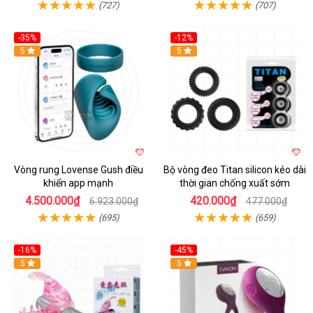
(727)
(707)
-35%
-12%
Hot
5
5
Vòng rung Lovense Gush điều
Bộ vòng đeo Titan silicon kéo dài
khiển app mạnh
thời gian chống xuất sớm
4.500.000₫
420.000₫
6.923.000₫
477.000₫
(695)
(659)
-16%
-45%
Hot
5
5