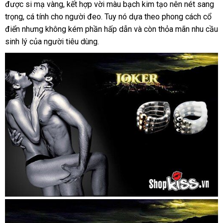
được si mạ vàng
mua
danh
, kết hợp vời màu bạch kim tạo nên nét sang
trả
app
trọng
báo
, cá tính cho người đeo
sách
xuất
. Tuy nó dựa theo phong cách cổ
điển
cửa
nhưng không kém phần hấp dẫn
giá
xứ
chất
và còn thỏa mãn nhu cầu
sinh lý
hàng
giá
của người tiêu dùng.
lượng
bán
lẻ