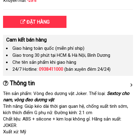
Khuyến mãi:
-28%
ĐẶT HÀNG
Cam kết bán hàng
Giao hàng toàn quốc (miễn phí ship)
Giao trong 30 phút tại HCM & Hà Nội, Bình Dương
Che tên sản phẩm khi giao hàng
24/7 Hotline:
0938411000
(bán xuyên đêm 24/24)
Thông tin
Tên sản phẩm: Vòng đeo dương vật Joker
xuất
.
Thể loại:
Sextoy cho
nam
Lazada
, vòng đeo dương vật
xứ
Tính năng: Giúp kéo dài thời gian quan hệ
nơi
, chống xuất tinh sớm
đẹp
,
kích thích điểm G phụ nữ
Thái
.
Đường kính: 2.1 cm
nào
Chất liệu: ABS + silicone + kim loại không gỉ.
Lan
Hãng sản xuất:
JOKER.
Xuất xứ: Mỹ