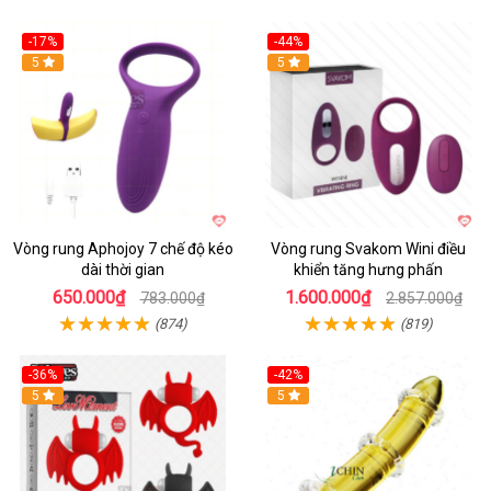
-17%
-44%
Hot
5
5
Vòng rung Aphojoy 7 chế độ kéo
Vòng rung Svakom Wini điều
dài thời gian
khiển tăng hưng phấn
650.000₫
1.600.000₫
783.000₫
2.857.000₫
(874)
(819)
-36%
-42%
5
5