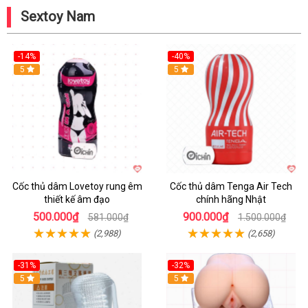
Sextoy Nam
-14%
-40%
Hot
5
Hot
5
Cốc thủ dâm Lovetoy rung êm
Cốc thủ dâm Tenga Air Tech
thiết kế âm đạo
chính hãng Nhật
500.000₫
900.000₫
581.000₫
1.500.000₫
(2,988)
(2,658)
-31%
-32%
Hot
5
Hot
5