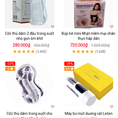
Cốc thủ dâm 2 đầu trong suốt
Búp bê mini Nhật mềm mại chân
nhỏ gọn ôm khít
thực hấp dẫn
280.000₫
720.000₫
406.000₫
1.059.000₫
(1,692)
(1,638)
-23%
-28%
Hot
5
Hot
4.6
Cốc thủ dâm trong suốt cho
Máy bú mút dương vật Leten