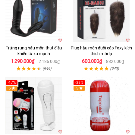
Trứng rung hậu môn thụt điều
Plug hậu môn đuôi cáo Foxy kích
khiển từ xa mạnh
thích mới lạ
1.290.000₫
600.000₫
2.186.000₫
882.000₫
(949)
(940)
-17%
-29%
5
5