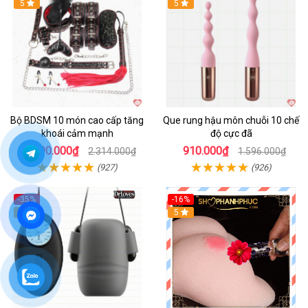
Hot
5
5
Bộ BDSM 10 món cao cấp tăng
Que rung hậu môn chuỗi 10 chế
khoái cảm mạnh
độ cực đã
1.990.000₫
910.000₫
2.314.000₫
1.596.000₫
(927)
(926)
-35%
-16%
Hot
5
5