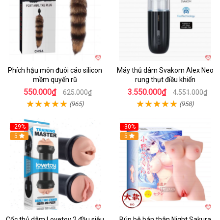
Phích hậu môn đuôi cáo silicon
Máy thủ dâm Svakom Alex Neo
mềm quyến rũ
rung thụt điều khiển
550.000₫
3.550.000₫
625.000₫
4.551.000₫
(965)
(958)
-29%
-30%
Hot
5
Hot
5
Cốc thủ dâm Lovetoy 2 đầu siêu
Búp bê bán thân Night Sakura