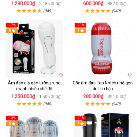
1.290.000₫
600.000₫
2.186.000₫
882.000₫
(949)
(940)
-17%
-29%
5
5
Âm đạo giả gắn tường rung
Cốc âm đạo Top Notch nhỏ gọn
mạnh nhiều chế độ
du lịch tiện
1.250.000₫
280.000₫
1.506.000₫
394.000₫
(940)
(940)
-13%
-23%
Hot
5
5