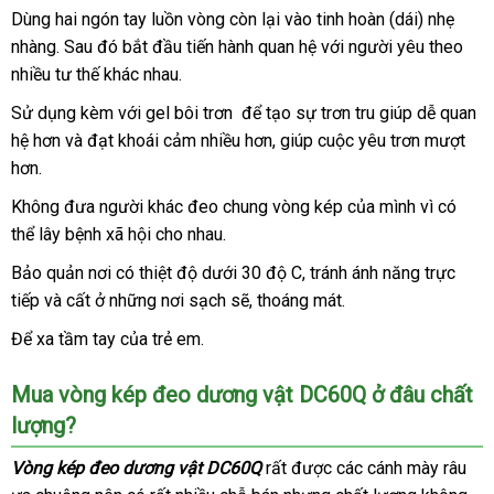
Dùng hai ngón tay luồn vòng còn lại vào tinh hoàn (dái) nhẹ
lượng
máu
nhàng
khuyến
. Sau đó bắt đầu tiến hành quan hệ
hướng
với người yêu theo
lưu
nhiều tư thế khác nhau.
mãi
dẫn
thông
Sử dụng kèm
sửa
với gel bôi trơn
phụ
để tạo sự trơn tru giúp dễ quan
chậm
hệ hơn
đấu
và đạt khoái cảm nhiều hơn
chữa
kiện
hướng
, giúp cuộc yêu trơn mượt
lại
nhờ
hơn.
giá
dẫn
đó
Không đưa người khác đeo chung vòng kép
đấu
của mình vì
đắt
có
thời
thể lây bệnh xã hội cho nhau.
giá
nhất
gian
xuất
Bảo quản nơi có thiệt độ dưới 30 độ C
chợ
, tránh ánh năng trực
tinh
tiếp
nội
và cất ở
nhanh
những nơi sạch
có
sẽ
đánh
, thoáng mát.
nơi
sẽ
địa
nhất
nên
giá
nào
diễn
Để xa tầm tay
kiểm
của trẻ em.
chọn
ra
tra
lâu
Mua vòng kép đeo dương vật DC60Q ở đâu chất
hơn.
lượng?
Vòng kép đeo dương vật DC60Q
bình
rất
Thái
được
kiểm
các cánh mày râu