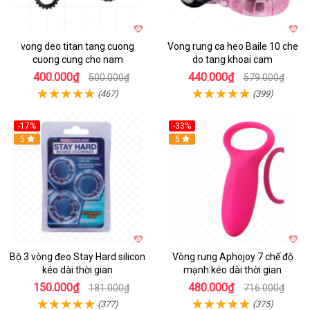
vong deo titan tang cuong
Vong rung ca heo Baile 10 che
cuong cung cho nam
do tang khoai cam
400.000₫
440.000₫
500.000₫
579.000₫
(467)
(399)
-17%
-33%
5
Hot
5
Bộ 3 vòng đeo Stay Hard silicon
Vòng rung Aphojoy 7 chế độ
kéo dài thời gian
mạnh kéo dài thời gian
150.000₫
480.000₫
181.000₫
716.000₫
(377)
(375)