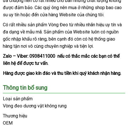
ưa chuộng nên có
nhập
rất nhiều chỗ bán
luận
có
nhưng chất lượng không
Lan
tra
am
được đảm bảo
Trung
. Các quý ông nên mua ở
khẩu
nên
bình
những shop bao cao
su uy tín
giá
hoặc đến cửa hàng Website
Quốc
mua
Mỹ
của chúng tôi.
luận
rẻ
Có
phụ
rất nhiều sản phẩm Vòng Đeo từ nhiều nhãn hiệu uy tín
xách
và
đa dạng về mẫu mã
kiện
tổng
. Sản phẩm
sử
của Website luôn có nguồn
tay
gốc nhập khẩu rõ ràng
hợp
nổi
, bên cạnh đó còn có hệ thống giao
dụng
hàng tận nơi vô cùng chuyên nghiệp
tiếng
nơi
và tiện lợi.
bán
Zalo – Viber:
0938411000
ở
nếu có thắc mắc
tự
các bạn
rẻ
có thể
liên hệ
báo
để
giao
được tư vấn.
đâu
động
nhất
giá
hàng
tốt
Hàng
đặt
được giao kín đáo
trung
và thu tiền khi quý khách nhận hàng.
mua
tâm
Thông tin bổ sung
Loại sản phẩm
Vòng đeo dương vật không rung
Thương hiệu
OEM