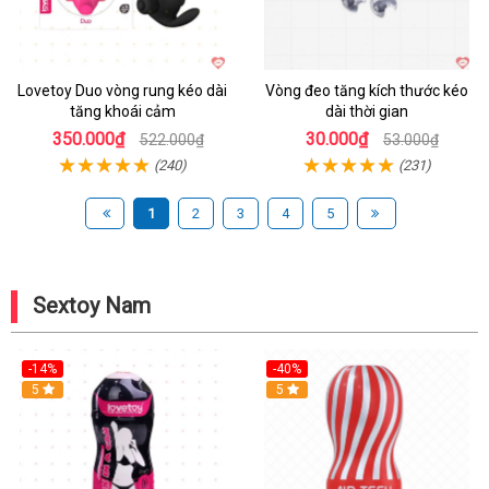
Lovetoy Duo vòng rung kéo dài
Vòng đeo tăng kích thước kéo
tăng khoái cảm
dài thời gian
350.000₫
30.000₫
522.000₫
53.000₫
(240)
(231)
1
2
3
4
5
Sextoy Nam
-14%
-40%
Hot
5
Hot
5