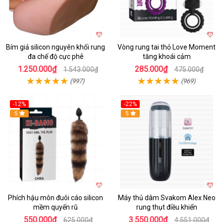
Bím giả silicon nguyên khối rung
Vòng rung tai thỏ Love Moment
đa chế độ cực phê
tăng khoái cảm
1.250.000₫
285.000₫
1.543.000₫
475.000₫
(997)
(969)
-12%
-22%
Hot
5
5
Phích hậu môn đuôi cáo silicon
Máy thủ dâm Svakom Alex Neo
mềm quyến rũ
rung thụt điều khiển
550.000₫
3.550.000₫
625.000₫
4.551.000₫