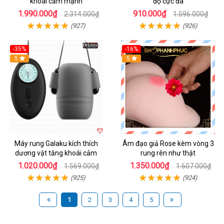
khoái cảm mạnh
độ cực đã
1.990.000₫
910.000₫
2.314.000₫
1.596.000₫
(927)
(926)
-35%
-16%
Hot
5
5
Máy rung Galaku kích thích
Âm đạo giả Rose kèm vòng 3
dương vật tăng khoái cảm
rung rên như thật
1.020.000₫
1.350.000₫
1.569.000₫
1.607.000₫
(925)
(924)
1
2
3
4
5