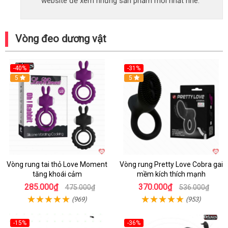
website để xem những sản phẩm mới nhất nhé.
Vòng đeo dương vật
-40%
-31%
5
5
Vòng rung tai thỏ Love Moment
Vòng rung Pretty Love Cobra gai
tăng khoái cảm
mềm kích thích mạnh
285.000₫
370.000₫
475.000₫
536.000₫
(969)
(953)
-15%
-36%