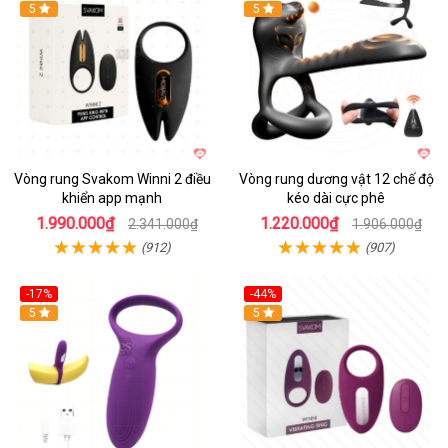
Hot
5
Hot
5
Vòng rung Svakom Winni 2 điều
Vòng rung dương vật 12 chế độ
khiển app mạnh
kéo dài cực phê
1.990.000₫
1.220.000₫
2.341.000₫
1.906.000₫
(912)
(907)
-17%
-44%
Hot
5
5