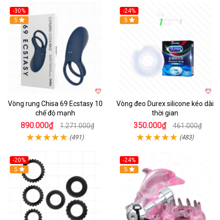
-30%
-24%
Hot
5
5
Vòng rung Chisa 69 Ecstasy 10
Vòng đeo Durex silicone kéo dài
chế độ mạnh
thời gian
890.000₫
350.000₫
1.271.000₫
461.000₫
(491)
(483)
-20%
-24%
Hot
5
5