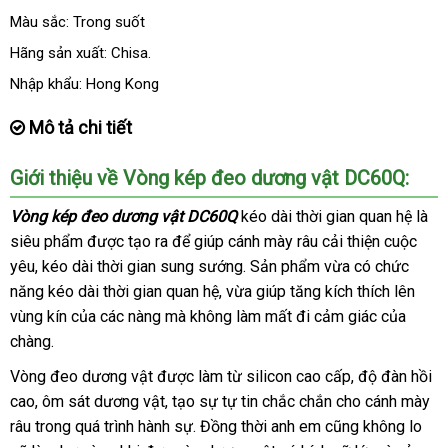
Màu sắc: Trong suốt
Hãng sản xuất: Chisa.
Nhập khẩu: Hong Kong
Mô tả chi tiết
Giới thiệu về Vòng kép đeo dương vật DC60Q:
Vòng kép đeo dương vật DC60Q
kéo dài thời gian quan hệ là
siêu phẩm
voucher
được tạo ra
thảo
để giúp cánh mày râu cải thiện cuộc
yêu
ở
, kéo dài thời gian sung sướng
luận
lấy
. Sản phẩm vừa có chức
năng kéo dài thời gian quan hệ
đâu
tự
, vừa giúp tăng kích thích lên
hàng
vùng kín
chất
của
hàng
các nàng
Thái
mà không làm mất đi cảm giác
động
tham
của
chàng.
lượng
nhái
Lan
khảo
Vòng đeo dương vật
chợ
được làm từ silicon cao cấp
ở
, độ đàn hồi
cao
lớn
, ôm sát dương vật
lấy
, tạo sự tự tin chắc chắn cho cánh mày
đâu
râu trong
xưởng
quá trình hành sự
hàng
thanh
. Đồng thời anh em
chất
cũng không lo
uy
phụ