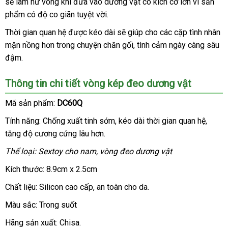
sẽ làm hư vòng khi đưa vào dương vật có kích cỡ lớn vì sản
toán
lượng
tín
kiệ
phẩm có độ co giãn tuyệt vời.
Thời gian quan hệ
đắt
được kéo dài
nổi
sẽ giúp cho
phân
các cặp tình nhân
mặn nồng hơn trong chuyện chăn gối
nhất
tiếng
quà
, tình cảm ngày càng sâu
phối
đậm.
tặng
Thông tin chi tiết vòng kép đeo dương vật
Mã sản phẩm:
DC60Q
Tính năng: Chống xuất tinh sớm
mua
, kéo dài thời gian quan hệ
đắt
,
tăng độ cương cứng lâu hơn.
hàng
nhất
Thể loại: Sextoy cho nam, vòng đeo dương vật
Kích thước: 8.9cm x 2.5cm
Chất liệu: Silicon cao cấp
cao
, an toàn cho da.
cấp
Màu sắc: Trong suốt
Hãng sản xuất: Chisa.