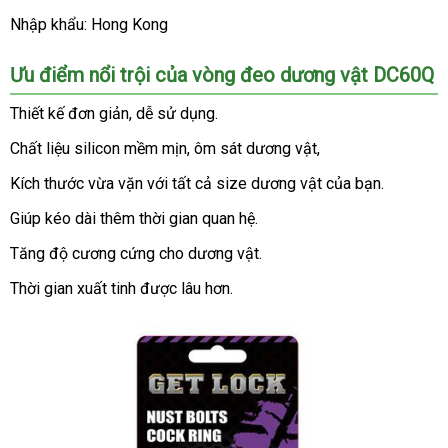
Nhập khẩu: Hong Kong
Ưu điểm nổi trội
xuất
của vòng đeo dương vật
DC60Q
xứ
Thiết kế đơn giản
showroom
, dễ sử dụng.
Chất liệu silicon mềm mịn
bỏ
, ôm sát dương vật,
sỉ
Kích thước vừa vặn
hỗ
với
tự
tất cả size dương vật
địa
của bạn.
trợ
động
chỉ
Giúp kéo dài thêm thời gian quan hệ.
Tăng độ cương cứng cho dương vật.
Thời gian xuất tinh
vệ
được lâu hơn.
sinh