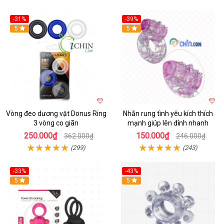
-31%
-39%
5
5
Vòng đeo dương vật Donus Ring
Nhẫn rung tình yêu kích thích
3 vòng co giãn
mạnh giúp lên đỉnh nhanh
250.000₫
150.000₫
362.000₫
246.000₫
(299)
(243)
-33%
-43%
Hot
5
Hot
5