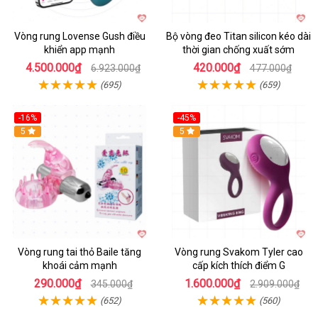
Vòng rung Lovense Gush điều
Bộ vòng đeo Titan silicon kéo dài
khiển app mạnh
thời gian chống xuất sớm
4.500.000₫
420.000₫
6.923.000₫
477.000₫
(695)
(659)
-16%
-45%
Hot
5
5
Vòng rung tai thỏ Baile tăng
Vòng rung Svakom Tyler cao
khoái cảm mạnh
cấp kích thích điểm G
290.000₫
1.600.000₫
345.000₫
2.909.000₫
(652)
(560)