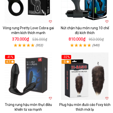
Vòng rung Pretty Love Cobra gai
Nút chặn hậu môn rung 10 chế
mềm kích thích mạnh
độ kích thích
370.000₫
810.000₫
536.000₫
953.000₫
(953)
(949)
-41%
-32%
Hot
4.7
Hot
5
Trứng rung hậu môn thụt điều
Plug hậu môn đuôi cáo Foxy kích
khiển từ xa mạnh
thích mới lạ