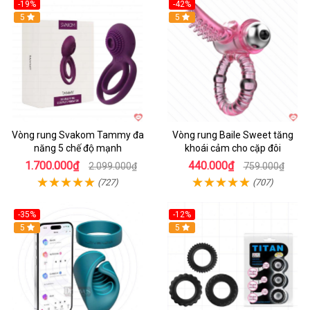
-19%
-42%
5
5
Vòng rung Svakom Tammy đa
Vòng rung Baile Sweet tăng
năng 5 chế độ mạnh
khoái cảm cho cặp đôi
1.700.000₫
440.000₫
2.099.000₫
759.000₫
(727)
(707)
-35%
-12%
Hot
5
5