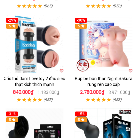
(965)
(958)
-29%
-30%
Hot
5
Hot
5
Cốc thủ dâm Lovetoy 2 đầu siêu
Búp bê bán thân Night Sakura
thật kích thích mạnh
rung rên cao cấp
840.000₫
2.780.000₫
1.183.000₫
3.971.000₫
(955)
(953)
-31%
-15%
5
Hot
5