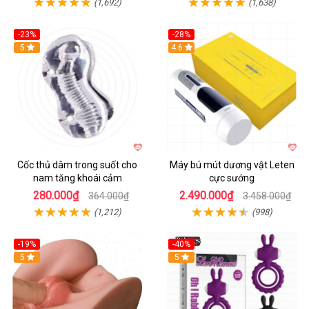
(1,692)
(1,638)
-23%
-28%
Hot
5
Hot
4.6
Cốc thủ dâm trong suốt cho
Máy bú mút dương vật Leten
nam tăng khoái cảm
cực sướng
280.000₫
2.490.000₫
364.000₫
3.458.000₫
(1,212)
(998)
-19%
-40%
Hot
5
5