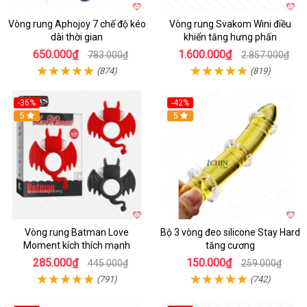
Vòng rung Aphojoy 7 chế độ kéo
Vòng rung Svakom Wini điều
dài thời gian
khiển tăng hưng phấn
650.000₫
1.600.000₫
783.000₫
2.857.000₫
(874)
(819)
-36%
-42%
5
5
Vòng rung Batman Love
Bộ 3 vòng đeo silicone Stay Hard
Moment kích thích mạnh
tăng cương
285.000₫
150.000₫
445.000₫
259.000₫
(791)
(742)