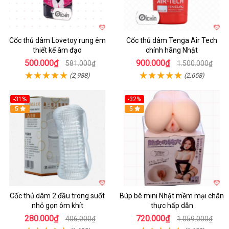
Cốc thủ dâm Lovetoy rung êm
Cốc thủ dâm Tenga Air Tech
thiết kế âm đạo
chính hãng Nhật
500.000₫
900.000₫
581.000₫
1.500.000₫
(2,988)
(2,658)
-31%
-32%
Hot
5
Hot
5
Cốc thủ dâm 2 đầu trong suốt
Búp bê mini Nhật mềm mại chân
nhỏ gọn ôm khít
thực hấp dẫn
280.000₫
720.000₫
406.000₫
1.059.000₫