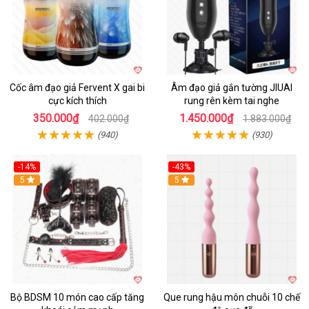
Cốc âm đạo giả Fervent X gai bi
Âm đạo giả gắn tường JIUAI
cực kích thích
rung rên kèm tai nghe
350.000₫
1.450.000₫
402.000₫
1.883.000₫
(940)
(930)
-14%
-43%
Hot
5
5
Bộ BDSM 10 món cao cấp tăng
Que rung hậu môn chuỗi 10 chế