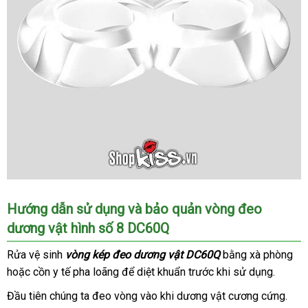
Vòng
Hướng dẫn sử dụng
Trung
và bảo quản vòng đeo
kép
dương vật hình số 8 DC60Q
Quốc
đeo
dương
Rửa vệ sinh
vòng kép đeo dương vật DC60Q
bằng xà phòng
nội
vật
hoặc cồn y tế pha loãng
cao
để diệt khuẩn trước khi sử dụng.
địa
DC60Q
cấp
giúp
Đầu tiên chúng ta đeo vòng vào khi dương vật cương cứng.
lưu