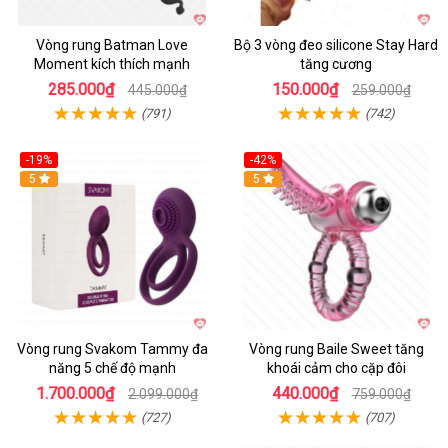
Vòng rung Batman Love
Bộ 3 vòng đeo silicone Stay Hard
Moment kích thích mạnh
tăng cương
285.000₫
150.000₫
445.000₫
259.000₫
(791)
(742)
-19%
-42%
5
5
Vòng rung Svakom Tammy đa
Vòng rung Baile Sweet tăng
năng 5 chế độ mạnh
khoái cảm cho cặp đôi
1.700.000₫
440.000₫
2.099.000₫
759.000₫
(727)
(707)