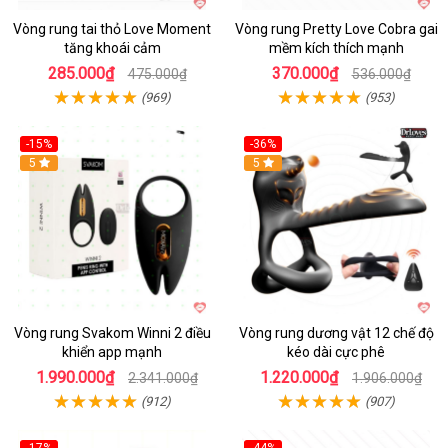
Vòng rung tai thỏ Love Moment
Vòng rung Pretty Love Cobra gai
tăng khoái cảm
mềm kích thích mạnh
285.000₫
370.000₫
475.000₫
536.000₫
(969)
(953)
-15%
-36%
Hot
5
Hot
5
Vòng rung Svakom Winni 2 điều
Vòng rung dương vật 12 chế độ
khiển app mạnh
kéo dài cực phê
1.990.000₫
1.220.000₫
2.341.000₫
1.906.000₫
(912)
(907)