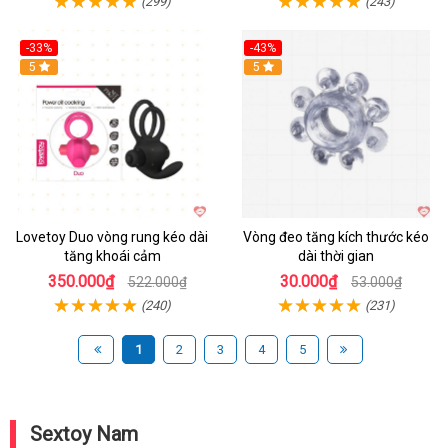
(299)
(243)
-33%
-43%
Hot
5
Hot
5
Lovetoy Duo vòng rung kéo dài
Vòng đeo tăng kích thước kéo
tăng khoái cảm
dài thời gian
350.000₫
30.000₫
522.000₫
53.000₫
(240)
(231)
1
2
3
4
5
Sextoy Nam