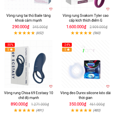
Vòng rung tai thỏ Baile tăng
Vòng rung Svakom Tyler cao
khoái cảm mạnh
cấp kích thích điểm G
290.000₫
1.600.000₫
345.000₫
2.909.000₫
(652)
(560)
-30%
-24%
Hot
5
5
Vòng rung Chisa 69 Ecstasy 10
Vòng đeo Durex silicone kéo dài
chế độ mạnh
thời gian
890.000₫
350.000₫
1.271.000₫
461.000₫
(491)
(483)