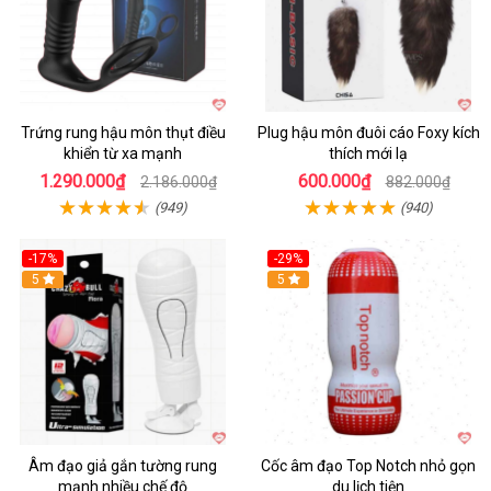
Trứng rung hậu môn thụt điều
Plug hậu môn đuôi cáo Foxy kích
khiển từ xa mạnh
thích mới lạ
1.290.000₫
600.000₫
2.186.000₫
882.000₫
(949)
(940)
-17%
-29%
5
5
Âm đạo giả gắn tường rung
Cốc âm đạo Top Notch nhỏ gọn
mạnh nhiều chế độ
du lịch tiện