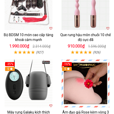
Bộ BDSM 10 món cao cấp tăng
Que rung hậu môn chuỗi 10 chế
khoái cảm mạnh
độ cực đã
1.990.000₫
910.000₫
2.314.000₫
1.596.000₫
(927)
(926)
-35%
-16%
Hot
5
5
Máy rung Galaku kích thích
Âm đạo giả Rose kèm vòng 3