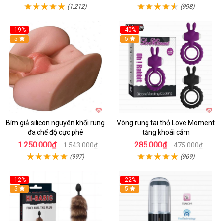
(1,212)
(998)
-19%
-40%
Hot
5
5
Bím giả silicon nguyên khối rung
Vòng rung tai thỏ Love Moment
đa chế độ cực phê
tăng khoái cảm
1.250.000₫
285.000₫
1.543.000₫
475.000₫
(997)
(969)
-12%
-22%
Hot
5
5