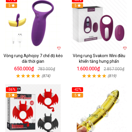
-17%
-44%
Hot
5
5
Vòng rung Aphojoy 7 chế độ kéo
Vòng rung Svakom Wini điều
dài thời gian
khiển tăng hưng phấn
650.000₫
1.600.000₫
783.000₫
2.857.000₫
(874)
(819)
-36%
-42%
5
5