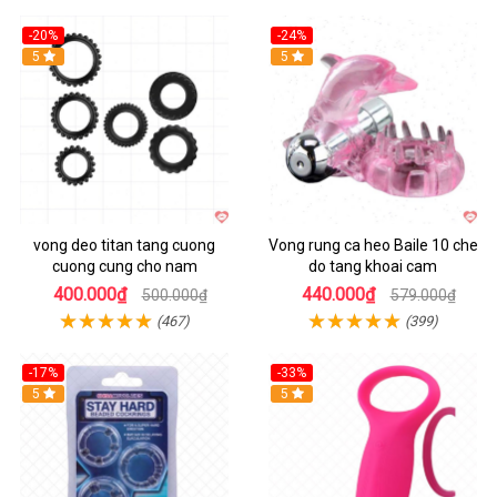
-20%
-24%
Hot
5
5
vong deo titan tang cuong
Vong rung ca heo Baile 10 che
cuong cung cho nam
do tang khoai cam
400.000₫
440.000₫
500.000₫
579.000₫
(467)
(399)
-17%
-33%
5
Hot
5