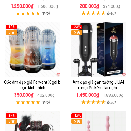
1.250.000₫
280.000₫
1.506.000₫
394.000₫
(940)
(940)
-13%
-23%
Hot
5
5
Cốc âm đạo giả Fervent X gai bi
Âm đạo giả gắn tường JIUAI
cực kích thích
rung rên kèm tai nghe
350.000₫
1.450.000₫
402.000₫
1.883.000₫
(940)
(930)
-14%
-43%
Hot
5
5