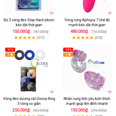
Bộ 3 vòng đeo Stay Hard silicon
Vòng rung Aphojoy 7 chế độ
kéo dài thời gian
mạnh kéo dài thời gian
150.000₫
480.000₫
181.000₫
716.000₫
(377)
(375)
-31%
-39%
5
5
Vòng đeo dương vật Donus Ring
Nhẫn rung tình yêu kích thích
3 vòng co giãn
mạnh giúp lên đỉnh nhanh
250.000₫
150.000₫
362.000₫
246.000₫