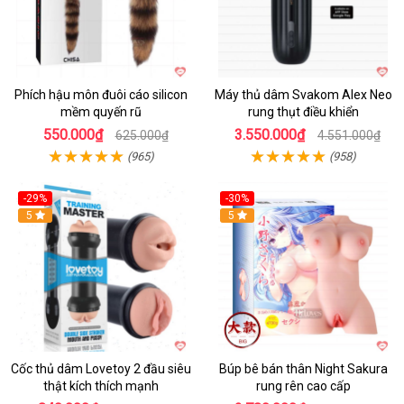
Phích hậu môn đuôi cáo silicon
Máy thủ dâm Svakom Alex Neo
mềm quyến rũ
rung thụt điều khiển
550.000₫
3.550.000₫
625.000₫
4.551.000₫
(965)
(958)
-29%
-30%
Hot
5
Hot
5
Cốc thủ dâm Lovetoy 2 đầu siêu
Búp bê bán thân Night Sakura
thật kích thích mạnh
rung rên cao cấp