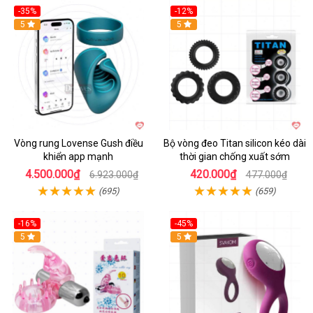
-35%
-12%
Hot
5
5
Vòng rung Lovense Gush điều
Bộ vòng đeo Titan silicon kéo dài
khiển app mạnh
thời gian chống xuất sớm
4.500.000₫
420.000₫
6.923.000₫
477.000₫
(695)
(659)
-16%
-45%
Hot
5
5