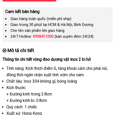
Cam kết bán hàng
Giao hàng toàn quốc (miễn phí ship)
Giao trong 30 phút tại HCM & Hà Nội, Bình Dương
Che tên sản phẩm khi giao hàng
24/7 Hotline:
0938411000
(bán xuyên đêm 24/24)
Mô tả chi tiết
Thông tin chi tiết vòng đeo dương vật inox 2 bi hở
Tính năng: Kích thích điểm G
xưởng
, tăng khoái cảm cho phái nữ
miễ
,
đồng thời ngăn chặn xuất tinh sớm cho nam.
phí
Chất liệu: Inox 304 không gỉ
đại
, bóng loáng
Kích thước:
lý
+ Đường kính trong 2.8cm
+ Đường kính bi: 0.8cm
Quy cách: 1 chiếc
Xuất xứ: Hong Kong