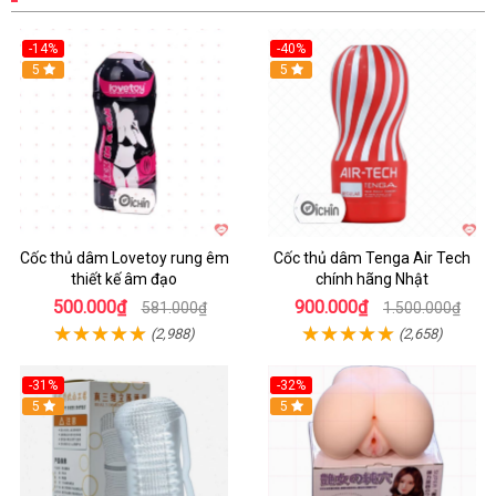
-14%
-40%
Hot
5
Hot
5
Cốc thủ dâm Lovetoy rung êm
Cốc thủ dâm Tenga Air Tech
thiết kế âm đạo
chính hãng Nhật
500.000₫
900.000₫
581.000₫
1.500.000₫
(2,988)
(2,658)
-31%
-32%
Hot
5
Hot
5