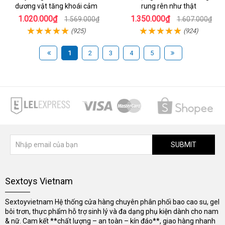
dương vật tăng khoái cảm
rung rên như thật
1.020.000₫
1.350.000₫
1.569.000₫
1.607.000₫
(925)
(924)
1
2
3
4
5
SUBMIT
Sextoys Vietnam
Sextoyvietnam Hệ thống cửa hàng chuyên phân phối bao cao su, gel
bôi trơn, thực phẩm hỗ trợ sinh lý và đa dạng phụ kiện dành cho nam
& nữ. Cam kết **chất lượng – an toàn – kín đáo**, giao hàng nhanh