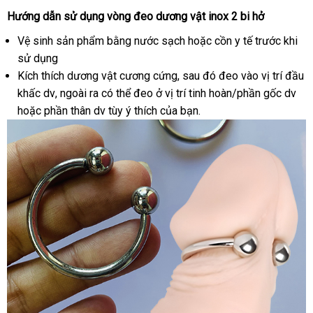
Hướng dẫn sử dụng vòng đeo dương vật inox 2 bi hở
Vệ sinh sản phẩm bằng nước sạch
hỗ
hoặc cồn y tế trước khi
sử dụng
trợ
Kích thích dương vật cương cứng
đăng
,
Hàn
sau đó đeo vào vị trí đầu
khấc dv
Pháp
,
đại
ngoài ra
tiki
có thể đeo ở vị trí tinh hoàn/phần gốc dv
ký
Quốc
tiết
hoặc phần thân dv tùy ý thích
lý
tận
của bạn.
ki
nơi