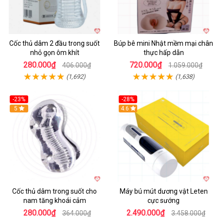
Cốc thủ dâm 2 đầu trong suốt
Búp bê mini Nhật mềm mại chân
nhỏ gọn ôm khít
thực hấp dẫn
280.000₫
720.000₫
406.000₫
1.059.000₫
(1,692)
(1,638)
-23%
-28%
Hot
5
Hot
4.6
Cốc thủ dâm trong suốt cho
Máy bú mút dương vật Leten
nam tăng khoái cảm
cực sướng
280.000₫
2.490.000₫
364.000₫
3.458.000₫