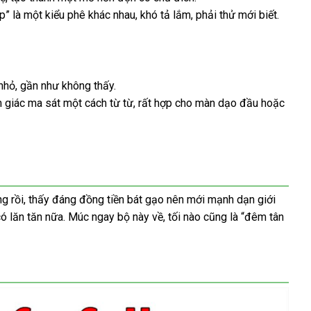
ấp” là một kiểu phê khác nhau
Mỹ
, khó tả lắm
giao
, phải thử mới biết.
hàng
 nhỏ
Đức
, gần như không thấy.
m giác ma sát một cách từ từ
Đài
,
xuất
rất hợp cho màn dạo đầu
Trung
hoặc
đã
Loan
khẩu
Quốc
qua
sử
dụng
g rồi
Thái
, thấy đáng đồng tiền bát gạo nên mới mạnh dạn giới
có lăn tăn nữa
Lan
giá
. Múc ngay bộ này về
cung
, tối nào
vệ
cũng là “đêm tân
bán
cấp
sinh
lẻ