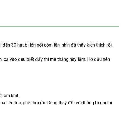
ải đến 30 hạt bi lớn nổi cộm lên
hàng
, nhìn
đăng
đã thấy kích thích rồi
quà
.
nhái
ký
tặng
h
mới
, cạ vào đâu biết đấy
Nhật
thì mê thằng này lắm
bảng
. Hở đầu nên
nhất
Bản
giá
t
hỗ
, ôm khít.
khách
mà liên tục
trợ
nổi
, phê thôi rồi
đặt
. Dùng thay đổi
tổng
với thằng bi gai
tư
thì
hàng
tiếng
mua
hợp
vấn