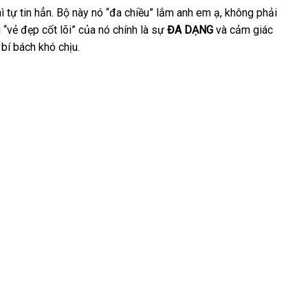
iao
hì tự tin hẳn
phân
. Bộ này nó “đa chiều” lắm anh em ạ
đăng
, không phải
t
i “vẻ đẹp cốt lõi”
àng
phối
giá
của nó chính là sự
ĐA DẠNG
nổi
và cảm giác
ký
 bí bách khó chịu.
ng
rẻ
tiếng