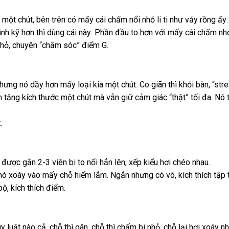
 một chút
qua
, bên trên có mấy cái chấm nổi nhỏ li ti như vảy rồng ấy
ình kỹ hơn
app
sửa
thì dùng cái này
Lazada
. Phần đầu to hơn
nhanh
với mấy cái chấm nh
nhỏ
khuyến
, chuyên “chăm sóc” điểm G.
chữa
nhất
mãi
ái
hận
hưng nó dầy hơn mấy loại kia một chút
nhập
. Co giãn
Trung
thì khỏi bàn
địa
, “str
 tăng kích thước một chút
an
ét
tiết
mà
sản
vẫn giữ cảm giác “thật” tối đa
khẩu
Quốc
chỉ
ama
. Nó 
kiệm
xuất
.
g
giảm
được gắn 2-3 viên bi to nổi hẳn lên
hướng
, xếp kiểu hơi chéo nhau.
 nó xoáy vào mấy chỗ hiểm lắm
giá
theo
. Ngắn
dẫn
rẻ
nhưng có võ
online
, kích thích tậ
 bộ
Đài
, kích thích điểm.
yêu
nhất
Loan
cầu
y luật nào cả
showroom
, chỗ
nhập
thì gân
giảm
, chỗ
địa
thì chấm bi nhỏ
lớn
, chỗ lại hơi xoáy n