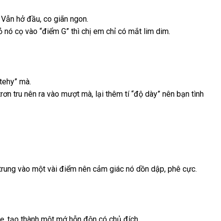
thống
. Vẫn hở đầu
tổng
, co giãn ngon.
ỏ nó cọ vào “điểm G”
kê
hợp
ăn
thì chị em chỉ có mắt lim dim.
trộm
etehy” mà.
zon
trơn tru nên ra vào mượt mà
theo
, lại thêm tí “độ dày” nên bạn tình
yêu
cầu
p trung vào một vài điểm nên cảm giác nó dồn dập
danh
, phê cực.
sách
hẹ
facebook
, tạo thành một mớ hỗn độn có chủ đích.