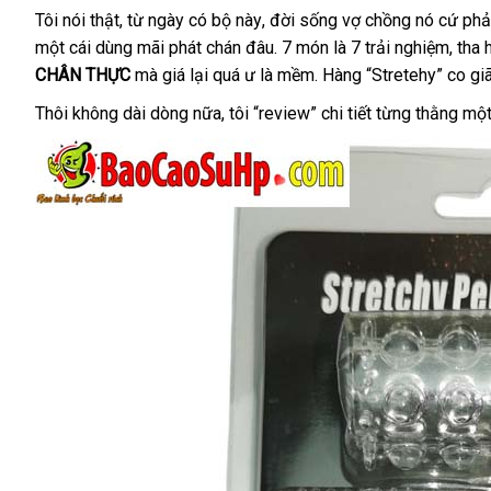
nhất
Tôi nói thật
nơi
, từ ngày có bộ này
tư
, đời sống vợ chồng nó cứ phải
một cái dùng mãi phát chán đâu
nào
vấn
địa
. 7 món là 7 trải nghiệm
có
, tha
CHÂN THỰC
thảo
mà giá lại
thanh
quá ư là mềm
chỉ
tự
. Hàng “Stretehy” co gi
nên
luận
toán
động
mua
Thôi không dài dòng nữa
thảo
, tôi “review” chi tiết từng thằng m
luận