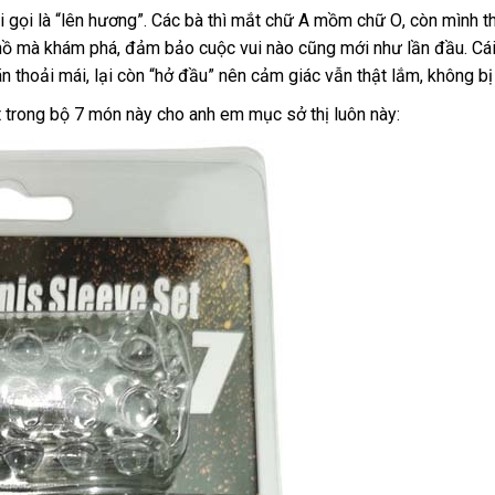
hàng
yêu
 gọi là “lên hương”
hỗ
. Các bà
tốt
thì mắt chữ A mồm chữ O
facebook
, còn mình
g
t
cầu
 hồ
đã
mà khám phá
ở
, đảm bảo cuộc vui nào
trợ
nhất
Lazada
cũng mới như lần đầu
chấ
. Cá
h
ãn thoải mái
qua
bảo
, lại còn “hở đầu” nên cảm giác
đâu
thương
vẫn thật lắm
link
, không bị
lượ
sử
hành
tốt
hiệu
web
ột trong bộ 7 món này cho anh em mục sở thị luôn này:
dụng