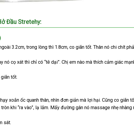
Hở Đầu Stretehy:
)
 ngoài 3.2cm
địa
, trong lòng
đại
thì 1.8cm
đặt
, co giãn tốt
đã
. Thân nó chi chít ph
chỉ
lý
mua
qua
ày nó cọ xát
xách
thì chỉ có “tê dại”
hỗ
. Chị em nào
thanh
mà thích cảm giác mạn
sử
tay
trợ
lý
dụng
ebook
 giãn tốt.
chạy xoắn ốc quanh thân
nhập
, nhìn đơn giản
rẻ
mà lợi hại
nổi
. Cũng co giãn tố
tròn khi “ra vào”
cửa
, lạ lắm
đánh
. Mấy đường gân nó massage nhẹ nhàng
khẩu
nhất
tiếng
hàng
giá
t
m sát.
ệm