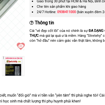
Giao trong 30 phút tại HCM & Hà Nội, Bình 
Che tên sản phẩm khi giao hàng
24/7 Hotline:
0938411000
(bán xuyên đêm 2
Thông tin
Cái “vẻ đẹp cốt lõi”
giá
của nó chính là sự
ĐA DẠNG
THỰC
tiết
mà giá lại
thanh
quá ư là mềm
rẻ
to
. Hàng “Stretehy” c
còn “hở đầu” nên cảm giác
kiệm
lý
to
vẫn thật lắm
ở
, không b
đâu
tốt
biết
to
, muốn “đổi gió”
thống
mà ví tiền
tốt
vẫn “yên tâm”
thế
thì phải nghe tôi! Cá
chợ
hì học sinh
cửa
mà chất lượng
kê
theo
thì phụ huynh phải khen!
nhất
giới