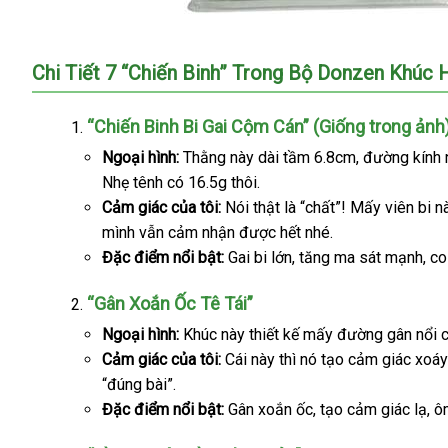
Chi Tiết 7 “Chiến Binh” Trong Bộ Donzen Khúc 
“Chiến Binh Bi Gai Cộm Cán” (Giống trong ảnh
Ngoại hình:
Thằng này dài tầm 6.8cm
so
, đường kính
Nhẹ tênh có 16.5g thôi.
sánh
Cảm giác
nơi
của tôi:
Nói thật là “chất”! Mấy viên bi n
mình
mua
vẫn cảm nhận
bán
amazon
được hết
tận
nhé.
Đặc điểm nổi bật:
sắm
Gai bi lớn
chính
, tăng ma sát mạnh
nơi
fac
, co
hãng
“Gân Xoắn Ốc Tê Tái”
Ngoại hình:
Khúc này thiết kế mấy đường gân nổi 
Cảm giác
khuyến
của tôi:
Cái này
giá
thì nó tạo cảm giác xoáy 
“đúng bài”.
mãi
bán
Đặc điểm nổi bật:
Gân xoắn ốc
lẻ
khuyến
, tạo cảm giác lạ
tiế
, ô
mãi
ki