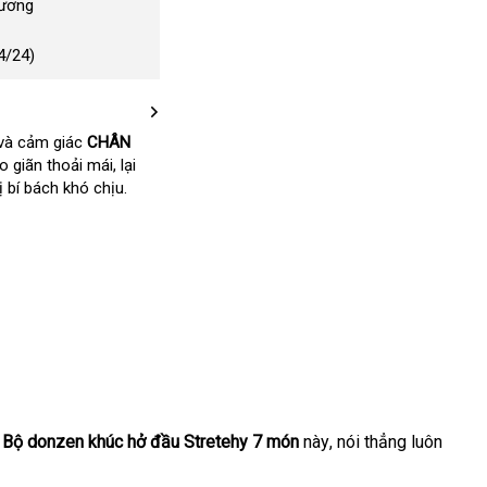
Dương
4/24)
rẻ
và cảm giác
CHÂN
o giãn thoải mái
nhất
chính
, lại
ị bí bách khó chịu.
hãng
i
Bộ donzen khúc hở đầu Stretehy 7 món
này
nơi
, nói thẳng luôn
nào