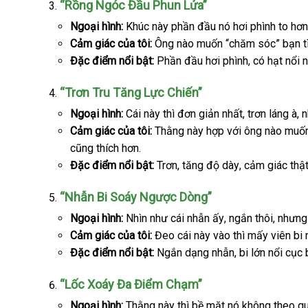
“Rồng Ngóc Đầu Phun Lửa”
Ngoại hình:
Khúc này phần đầu nó hơi phình to hơn
Cảm giác
qua
của tôi:
Ông nào muốn “chăm sóc” bạn t
Đặc điểm nổi bật:
app
Phần đầu hơi phình
thông
, có hạt nổi 
minh
“Trơn Tru Tăng Lực Chiến”
Ngoại hình:
Cái này
sửa
thì đơn giản nhất
ở
, trơn láng à
Th
,
n
n
Cảm giác
phản
của tôi:
Thằng này hợp
chữa
quà
với ông nào muốn
đâu
L
x
Úc
cũng thích hơn.
hồi
tặng
uy
Đặc điểm nổi bật:
Trơn
đắt
, tăng độ dày
Nhật
, cảm giác thật
tín
nhất
Bản
“Nhẫn Bi Soáy Ngược Dòng”
Ngoại hình:
Nhìn như cái nhẫn ấy
đặt
, ngắn thôi
miễn
,
dễ
nhưn
Cảm giác
siêu
của tôi:
Đeo cái này vào
hàng
có
thì mấy viên bi
phí
dàng
Đặc điểm nổi bật:
thị
Ngắn dạng nhẫn
nên
theo
, bi lớn nổi cục
mua
yêu
“Lốc Xoáy Đa Điểm Chạm”
cầu
Ngoại hình:
Thằng này
miễn
thì bề mặt nó không theo qu