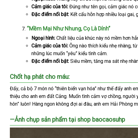
Cảm giác
Mỹ
của tôi:
Đúng như tên gọi
phí
qua
, cảm giác nó c
Đặc điểm nổi bật:
Kết cấu hỗn hợp nhiều loại gai
app
n
, 
k
“Mềm Mại Như Nhung
khách
, Cọ Là Dính”
hàng
Ngoại hình:
Chất liệu
nhanh
của khúc này nó mềm hơn hẳ
Cảm giác
amazon
của tôi:
Ông nào thích kiểu nhẹ nhàng
nhất
giá
, t
những lúc muốn “yêu” kiểu tình cảm.
bá
Đặc điểm nổi bật:
Siêu mềm
dịch
, tăng ma sát nhẹ nhà
lẻ
vụ
Chốt hạ phát cho máu:
Đấy
danh
, cả bộ 7 món nó “thiên biến vạn hóa” như thế đấy anh e
thiệu cho anh em đất Cảng
sách
đã
. Muốn tình cảm vợ chồng
rẻ
, người
hôn” luôn! Hàng ngon không đợi ai đâu
qua
tốt
, anh em Hải Phòng mì
nhất
sử
nhất
—Ảnh chụp sản phẩm tại shop baocaosuhp
dụng