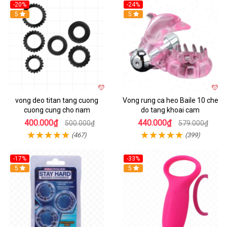
-20%
-24%
Hot
5
5
vong deo titan tang cuong
Vong rung ca heo Baile 10 che
cuong cung cho nam
do tang khoai cam
400.000₫
440.000₫
500.000₫
579.000₫
(467)
(399)
-17%
-33%
5
Hot
5