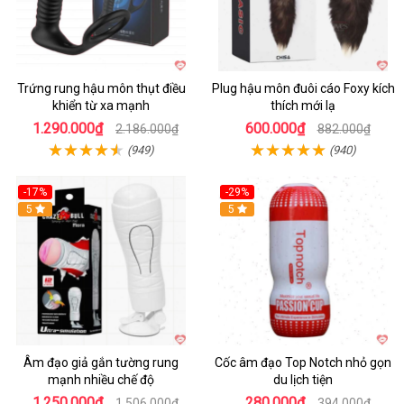
Trứng rung hậu môn thụt điều
Plug hậu môn đuôi cáo Foxy kích
khiển từ xa mạnh
thích mới lạ
1.290.000₫
600.000₫
2.186.000₫
882.000₫
(949)
(940)
-17%
-29%
5
5
Âm đạo giả gắn tường rung
Cốc âm đạo Top Notch nhỏ gọn
mạnh nhiều chế độ
du lịch tiện
1.250.000₫
280.000₫
1.506.000₫
394.000₫