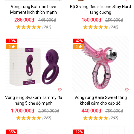
Vòng rung Batman Love
Bộ 3 vòng đeo silicone Stay Hard
Moment kích thích mạnh
tăng cương
285.000₫
150.000₫
445.000₫
259.000₫
(791)
(742)
-19%
-42%
5
5
Vòng rung Svakom Tammy đa
Vòng rung Baile Sweet tăng
năng 5 chế độ mạnh
khoái cảm cho cặp đôi
1.700.000₫
440.000₫
2.099.000₫
759.000₫
(727)
(707)
-35%
-12%