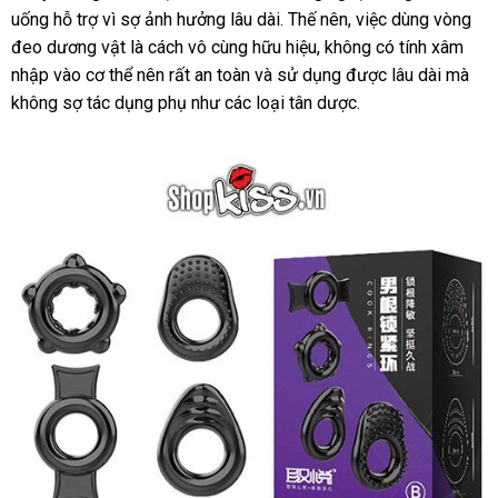
uống hỗ trợ vì sợ ảnh hưởng lâu dài
ký
bán
sửa
. Thế nên
kiểm
, việc dùng vòng
đeo dương vật là cách vô cùng hữu hiệu
chữa
lắp
, không có tính xâm
tra
nhập vào cơ thể nên
bỏ
rất an toàn
nhập
và sử dụng
đặt
Hàn
được lâu dài
nước
mà
không sợ tác dụng phụ như
sỉ
dịch
các loại tân dược.
khẩu
Quốc
ngoài
vụ