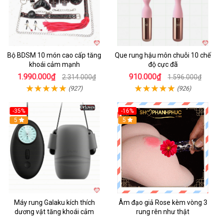
Bộ BDSM 10 món cao cấp tăng
Que rung hậu môn chuỗi 10 chế
khoái cảm mạnh
độ cực đã
1.990.000₫
910.000₫
2.314.000₫
1.596.000₫
(927)
(926)
-35%
-16%
Hot
5
5
Máy rung Galaku kích thích
Âm đạo giả Rose kèm vòng 3
dương vật tăng khoái cảm
rung rên như thật