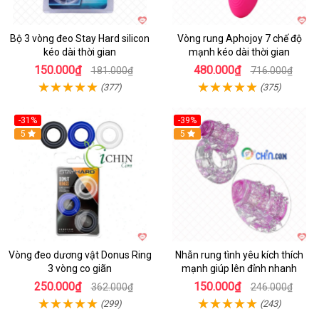
Bộ 3 vòng đeo Stay Hard silicon
Vòng rung Aphojoy 7 chế độ
kéo dài thời gian
mạnh kéo dài thời gian
150.000₫
480.000₫
181.000₫
716.000₫
(377)
(375)
-31%
-39%
5
5
Vòng đeo dương vật Donus Ring
Nhẫn rung tình yêu kích thích
3 vòng co giãn
mạnh giúp lên đỉnh nhanh
250.000₫
150.000₫
362.000₫
246.000₫
(299)
(243)