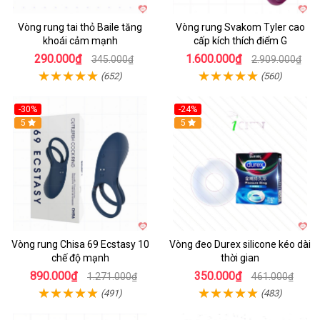
Vòng rung tai thỏ Baile tăng
Vòng rung Svakom Tyler cao
khoái cảm mạnh
cấp kích thích điểm G
290.000₫
1.600.000₫
345.000₫
2.909.000₫
(652)
(560)
-30%
-24%
Hot
5
5
Vòng rung Chisa 69 Ecstasy 10
Vòng đeo Durex silicone kéo dài
chế độ mạnh
thời gian
890.000₫
350.000₫
1.271.000₫
461.000₫
(491)
(483)