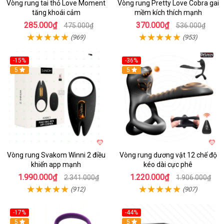
Vòng rung tai thỏ Love Moment
Vòng rung Pretty Love Cobra gai
tăng khoái cảm
mềm kích thích mạnh
285.000₫
370.000₫
475.000₫
536.000₫
(969)
(953)
-15%
-36%
Hot
5
Hot
5
Vòng rung Svakom Winni 2 điều
Vòng rung dương vật 12 chế độ
khiển app mạnh
kéo dài cực phê
1.990.000₫
1.220.000₫
2.341.000₫
1.906.000₫
(912)
(907)
-17%
-44%
Hot
5
5