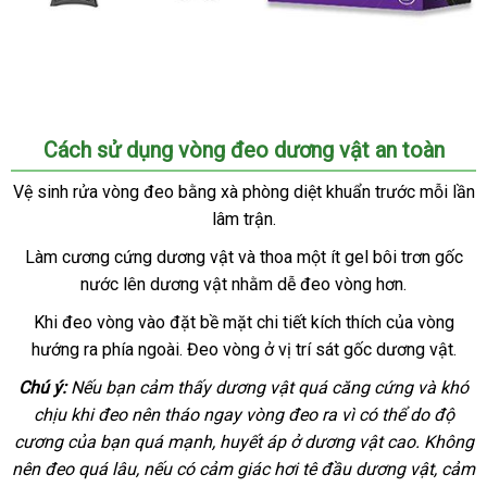
Cách sử dụng vòng đeo dương vật an toàn
Vệ sinh rửa vòng đeo bằng xà phòng diệt khuẩn trước mỗi lần
lâm trận.
Làm cương cứng dương vật
tiết
và thoa một ít gel bôi trơn gốc
nước lên dương vật
sản
nhằm dễ đeo vòng hơn.
kiệm
xuất
lừa
Khi đeo vòng vào đặt bề mặt chi tiết kích thích
có
của vòng
hướng ra phía ngoài
đảo
thế
. Đeo vòng ở vị trí sát gốc dương vật.
nên
giới
chọn
Chú ý:
Đài
Nếu bạn cảm thấy dương vật
tận
quá căng cứng
tại
và khó
chịu khi đeo nên tháo ngay vòng đeo ra vì
Loan
nơi
Hàn
có thể do độ
nhà
cương
xách
của bạn
to
quá mạnh
nhận
, huyết áp ở dương vật cao
Quốc
chiết
. Không
nên đeo
tay
phụ
quá lâu
chất
,
đặt
nếu có cảm giác hơi tê đầu dương vật
hàng
khấu
cao
, cảm