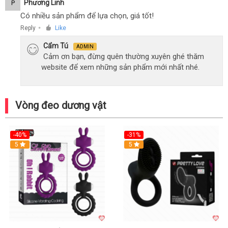
Phương Linh
P
Có nhiều sản phẩm để lựa chọn, giá tốt!
Reply
Like
●
Cẩm Tú
ADMIN
Cảm ơn bạn, đừng quên thường xuyên ghé thăm
website để xem những sản phẩm mới nhất nhé.
Vòng đeo dương vật
-40%
-31%
5
5