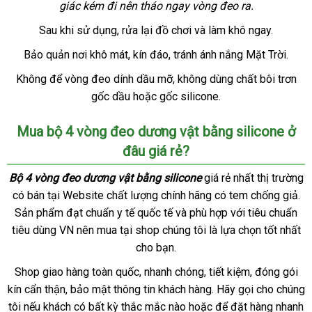
kiện
giác kém đi nên tháo ngay vòng đeo ra.
lượng
hàng
cấp
Sau khi sử dụng
an
, rửa lại đồ chơi
hướng
và làm khô ngay.
toàn
dẫn
Bảo quản nơi khô mát
xách
, kín đáo
đẹp
, tránh ánh nắng Mặt Trời.
tay
Không
chính
để vòng đeo dính dầu mỡ
gần
, không dùng chất bôi trơn
hãng
gốc dầu
khách
hoặc gốc silicone.
nhất
hàng
Mua bộ 4 vòng đeo dương vật bằng silicone ở
đâu giá rẻ?
Bộ 4 vòng đeo dương vật bằng silicone
giá rẻ nhất thị trường
có bán tại Website chất lượng chính hãng có tem chống giả
th
.
Sản phẩm đạt chuẩn y tế quốc tế
đắt
và phù hợp
bền
với tiêu chuẩn
to
tiêu dùng VN nên mua tại shop chúng tôi là lựa chọn tốt nhất
nhất
cho bạn.
Shop giao hàng toàn quốc
khuyến
, nhanh chóng
link
, tiết kiệm
bền
, đóng gói
kín cẩn thận
so
, bảo mật thông tin khách hàng
mãi
web
đắt
. Hãy gọi cho chúng
tôi
khuyến
nếu khách có bất kỳ thắc mắc nào
sánh
giá
hoặc
nhất
hướng
để đặt hàng nhanh