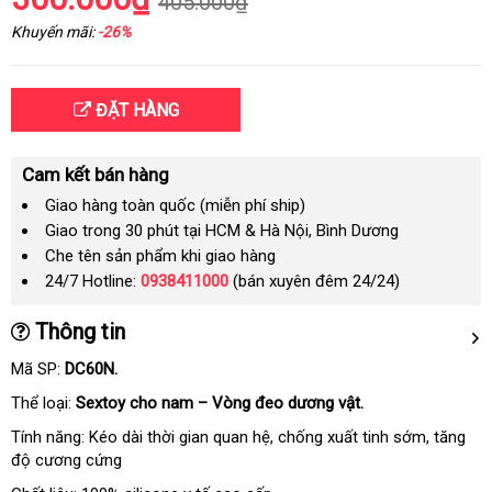
405.000₫
Khuyến mãi:
-26%
ĐẶT HÀNG
Cam kết bán hàng
Giao hàng toàn quốc (miễn phí ship)
Giao trong 30 phút tại HCM & Hà Nội, Bình Dương
Che tên sản phẩm khi giao hàng
24/7 Hotline:
0938411000
(bán xuyên đêm 24/24)
Thông tin
Mã SP:
DC60N.
Thể loại:
Sextoy cho nam – Vòng đeo dương vật.
Tính năng: Kéo dài thời gian quan hệ
đấu
, chống xuất tinh sớm
sản
, tăng
độ cương cứng
giá
xuất