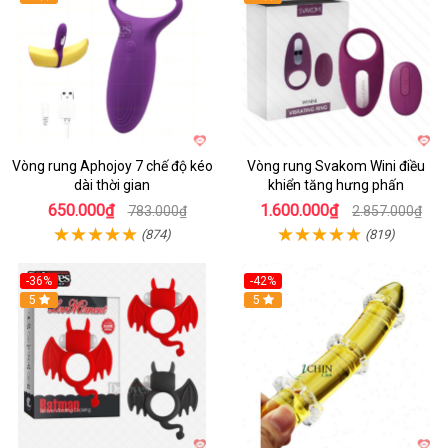
Vòng rung Aphojoy 7 chế độ kéo
Vòng rung Svakom Wini điều
dài thời gian
khiển tăng hưng phấn
650.000₫
1.600.000₫
783.000₫
2.857.000₫
(874)
(819)
-36%
-42%
5
5