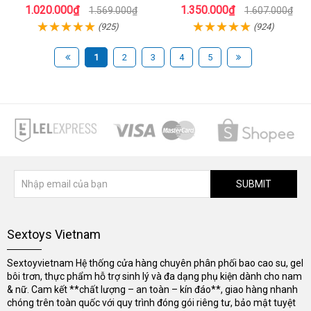
1.020.000₫
1.350.000₫
1.569.000₫
1.607.000₫
(925)
(924)
1
2
3
4
5
SUBMIT
Sextoys Vietnam
Sextoyvietnam Hệ thống cửa hàng chuyên phân phối bao cao su, gel
bôi trơn, thực phẩm hỗ trợ sinh lý và đa dạng phụ kiện dành cho nam
& nữ. Cam kết **chất lượng – an toàn – kín đáo**, giao hàng nhanh
chóng trên toàn quốc với quy trình đóng gói riêng tư, bảo mật tuyệt