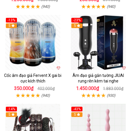
(940)
(940)
-13%
-23%
Hot
5
5
Cốc âm đạo giả Fervent X gai bi
Âm đạo giả gắn tường JIUAI
cực kích thích
rung rên kèm tai nghe
350.000₫
1.450.000₫
402.000₫
1.883.000₫
(940)
(930)
-14%
-43%
Hot
5
5