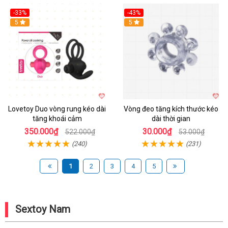
-33%
-43%
Hot
5
Hot
5
Lovetoy Duo vòng rung kéo dài
Vòng đeo tăng kích thước kéo
tăng khoái cảm
dài thời gian
350.000₫
30.000₫
522.000₫
53.000₫
(240)
(231)
1
2
3
4
5
Sextoy Nam