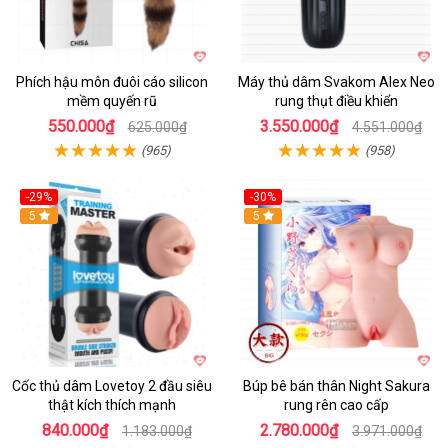
Phích hậu môn đuôi cáo silicon
Máy thủ dâm Svakom Alex Neo
mềm quyến rũ
rung thụt điều khiển
550.000₫
3.550.000₫
625.000₫
4.551.000₫
(965)
(958)
-29%
-30%
Hot
5
Hot
5
Cốc thủ dâm Lovetoy 2 đầu siêu
Búp bê bán thân Night Sakura
thật kích thích mạnh
rung rên cao cấp
840.000₫
2.780.000₫
1.183.000₫
3.971.000₫