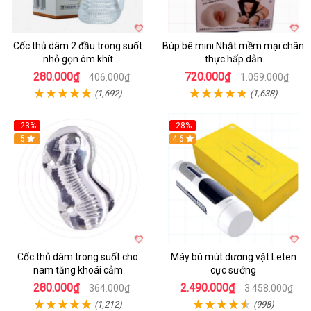
Cốc thủ dâm 2 đầu trong suốt
Búp bê mini Nhật mềm mại chân
nhỏ gọn ôm khít
thực hấp dẫn
280.000₫
720.000₫
406.000₫
1.059.000₫
(1,692)
(1,638)
-23%
-28%
Hot
5
Hot
4.6
Cốc thủ dâm trong suốt cho
Máy bú mút dương vật Leten
nam tăng khoái cảm
cực sướng
280.000₫
2.490.000₫
364.000₫
3.458.000₫
(1,212)
(998)