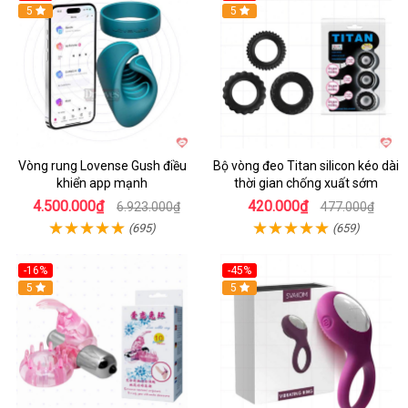
Hot
5
5
Vòng rung Lovense Gush điều
Bộ vòng đeo Titan silicon kéo dài
khiển app mạnh
thời gian chống xuất sớm
4.500.000₫
420.000₫
6.923.000₫
477.000₫
(695)
(659)
-16%
-45%
Hot
5
5