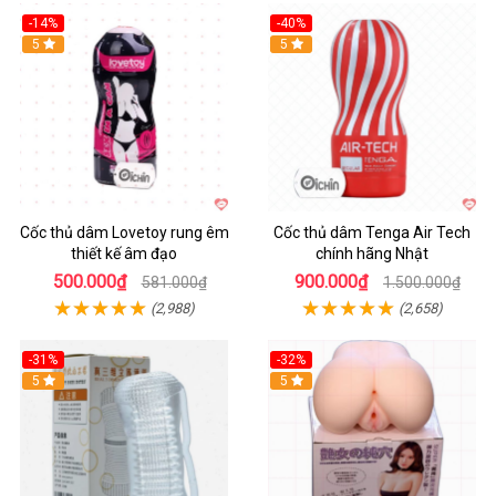
-14%
-40%
Hot
5
Hot
5
Cốc thủ dâm Lovetoy rung êm
Cốc thủ dâm Tenga Air Tech
thiết kế âm đạo
chính hãng Nhật
500.000₫
900.000₫
581.000₫
1.500.000₫
(2,988)
(2,658)
-31%
-32%
Hot
5
Hot
5