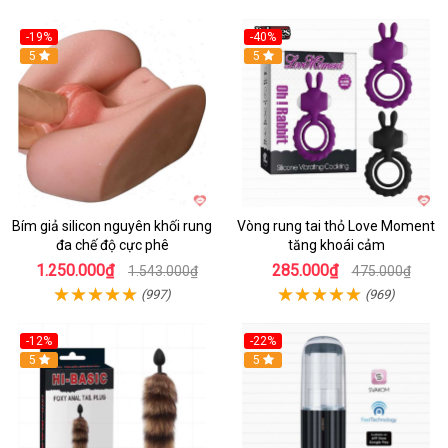
-19%
-40%
Hot
5
5
Bím giả silicon nguyên khối rung
Vòng rung tai thỏ Love Moment
đa chế độ cực phê
tăng khoái cảm
1.250.000₫
285.000₫
1.543.000₫
475.000₫
(997)
(969)
-12%
-22%
Hot
5
5