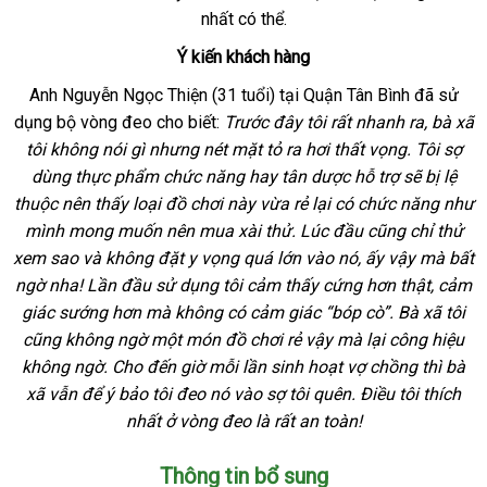
mãi
nhất
đặt
có thể.
bán
dẫn
mua
lẻ
Ý kiến khách hàng
Anh Nguyễn Ngọc Thiện (31 tuổi) tại Quận Tân Bình
Nhật
đã sử
dụng bộ vòng đeo cho biết:
Trước đây tôi
nhận
rất nhanh ra
Bản
thế
, bà xã
tôi không nói gì
thông
nhưng nét mặt tỏ ra hơi thất vọng
xét
ở
. Tôi sợ
giới
dùng thực phẩm chức năng hay tân dược hỗ trợ
minh
sửa
sẽ bị lệ
đâu
thuộc nên thấy loại đồ chơi này vừa rẻ lại có chức năng như
chữa
uy
mình
tiết
mong muốn nên mua xài thử
đắt
. Lúc đầu
có
cũng chỉ thử
tín
xem sao
kiệm
tư
và không đặt y vọng
đăng
quá lớn vào nó
nhất
lắp
, ấy vậy
nên
thương
mà bất
ngờ nha! Lần đầu sử dụng tôi cảm thấy cứng hơn thật
vấn
ký
đặt
mua
hiệu
chính
, cảm
giác sướng hơn
shop
mà không có cảm giác “bóp cò”
hàng
. Bà xã tôi
hãng
sả
cũng không ngờ một món đồ chơi rẻ vậy
quà
mà lại công hiệu
Hiệu
xu
không ngờ
giá
. Cho đến giờ mỗi lần sinh hoạt vợ chồng
tặng
chợ
thì bà
xã
đắt
vẫn
thế
để ý bảo tôi đeo nó vào sợ tôi quên
bán
online
. Điều tôi thích
nhất
giới
nhất ở vòng đeo là
phụ
rất an toàn!
kiện
Thông tin bổ sung