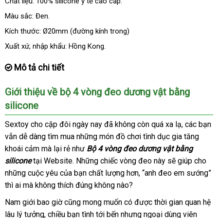
Chất liệu: 100% silicone y tế cao cấp.
Màu sắc: Đen.
Kích thước: Ø20mm (đường kính trong)
Xuất xứ
ở
, nhập khẩu: Hồng Kong.
đâu
Mô tả chi tiết
uy
tín
Giới thiệu về bộ 4 vòng đeo dương vật bằng
silicone
Sextoy cho cặp đôi ngày nay
so
đã không còn
thảo
quá xa lạ
đổi
,
thanh
các bạn
tố
vẫn dễ dàng tìm mua
shopee
những món đồ chơi tình dục gia tăng
sánh
luận
trả
toán
n
khoái cảm
Pháp
mà lại rẻ như
Bộ 4 vòng đeo dương vật bằng
silicone
tại Website
nước
.
nhập
Những chiếc vòng đeo này
lớn
sẽ giúp cho
Ph
những cuộc yêu
rẻ
của bạn chất lượng hơn
ngoài
khẩu
nơi
, “anh đeo em sướng”
n
thì ai
lớn
mà không thích đúng không nào?
nhất
bán
h
Nam giới bao giờ
cao
cũng
nhập
mong muốn có
lớn
được thời gian quan hệ
lâu lý tưởng
đăng
, chiều bạn tình tới bến
cấp
khẩu
nơi
nhưng ngoại dùng viên