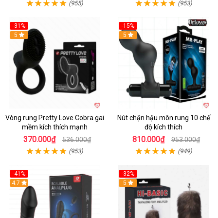
(955)
(953)
-31%
-15%
5
Hot
5
Vòng rung Pretty Love Cobra gai
Nút chặn hậu môn rung 10 chế
mềm kích thích mạnh
độ kích thích
370.000₫
810.000₫
536.000₫
953.000₫
(953)
(949)
-41%
-32%
Hot
4.7
Hot
5