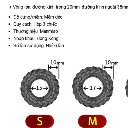
Loan
+ Vòng lớn: đường kính trong 20mm
đăng
, đường kính ngoài 38m
ký
Độ cứng/mềm: Mềm dẻo
Quy cách: Hộp 3 chiếc
Thương hiệu: Manmiao
Nhập khẩu: Hong Kong
Số lần sử dụng: Nhiều lần