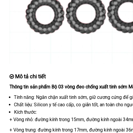
Mô tả chi tiết
Thông tin sản phẩm Bộ 03 vòng đeo chống xuất tinh sớm 
Tính năng: Ngăn chặn xuất tinh sớm
nhập
, giữ cương cứng
tận
để g
Chất liệu: Silicon y tế cao cấp
nhập
, co giãn tốt
hàng
nổi
, an toàn cho ngư
nơi
Kích thước:
hàng
tiếng
+ Vòng nhỏ: đường kính trong 15mm
sửa
, đường kính ngoài 34m
chữa
+ Vòng trung: đường kính trong 17mm
Đài
, đường kính ngoài 3