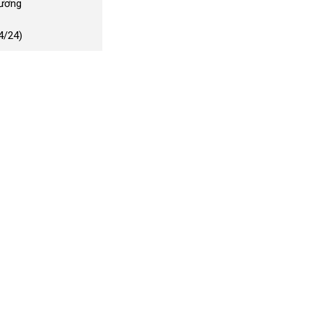
Dương
4/24)