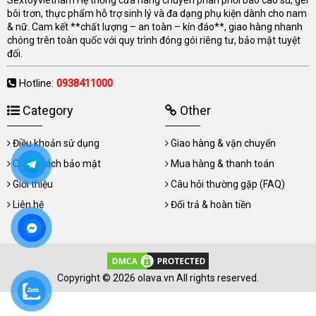
Sextoyvietnam Hệ thống cửa hàng chuyên phân phối bao cao su, gel
bôi trơn, thực phẩm hỗ trợ sinh lý và đa dạng phụ kiện dành cho nam
& nữ. Cam kết **chất lượng – an toàn – kín đáo**, giao hàng nhanh
chóng trên toàn quốc với quy trình đóng gói riêng tư, bảo mật tuyệt
đối.
Hotline:
0938411000
Category
Other
Điều khoản sử dụng
Giao hàng & vận chuyển
Chính sách bảo mật
Mua hàng & thanh toán
Giới thiệu
Câu hỏi thường gặp (FAQ)
Liên hệ
Đổi trả & hoàn tiền
Copyright © 2026 olava.vn All rights reserved.