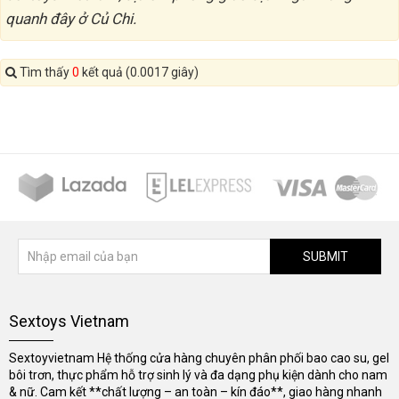
quanh đây ở Củ Chi.
Tìm thấy
0
kết quả (0.0017 giây)
SUBMIT
Sextoys Vietnam
Sextoyvietnam Hệ thống cửa hàng chuyên phân phối bao cao su, gel
bôi trơn, thực phẩm hỗ trợ sinh lý và đa dạng phụ kiện dành cho nam
& nữ. Cam kết **chất lượng – an toàn – kín đáo**, giao hàng nhanh